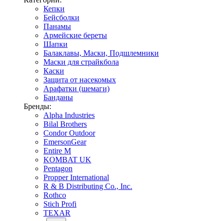
Кепки
Бейсболки
Панамы
Армейские береты
Шапки
Балаклавы, Маски, Подшлемники
Маски для страйкбола
Каски
Защита от насекомых
Арафатки (шемаги)
Банданы
Бренды:
Alpha Industries
Bilal Brothers
Condor Outdoor
EmersonGear
Entire M
KOMBAT UK
Pentagon
Propper International
R & B Distributing Co., Inc.
Rothco
Stich Profi
TEXAR