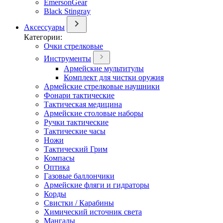
EmersonGear
Black Stingray
Аксессуары
Категории:
Очки стрелковые
Инструменты
Армейские мультитулы
Комплект для чистки оружия
Армейские стрелковые наушники
Фонари тактические
Тактическая медицина
Армейские столовые наборы
Ручки тактические
Тактические часы
Ножи
Тактический Грим
Компасы
Оптика
Газовые баллончики
Армейские фляги и гидраторы
Корды
Свистки / Карабины
Химический источник света
Мангалы