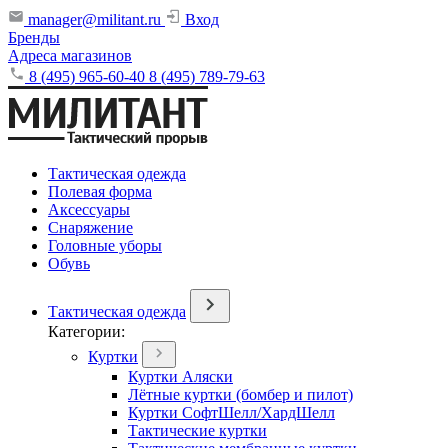
manager@militant.ru
Вход
Бренды
Адреса магазинов
8 (495) 965-60-40
8 (495) 789-79-63
Тактическая одежда
Полевая форма
Аксессуары
Снаряжение
Головные уборы
Обувь
Тактическая одежда
Категории:
Куртки
Куртки Аляски
Лётные куртки (бомбер и пилот)
Куртки СофтШелл/ХардШелл
Тактические куртки