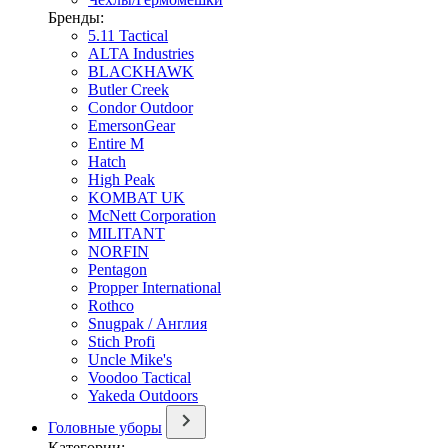
Бренды:
5.11 Tactical
ALTA Industries
BLACKHAWK
Butler Creek
Condor Outdoor
EmersonGear
Entire M
Hatch
High Peak
KOMBAT UK
McNett Corporation
MILITANT
NORFIN
Pentagon
Propper International
Rothco
Snugpak / Англия
Stich Profi
Uncle Mike's
Voodoo Tactical
Yakeda Outdoors
Головные уборы
Категории: