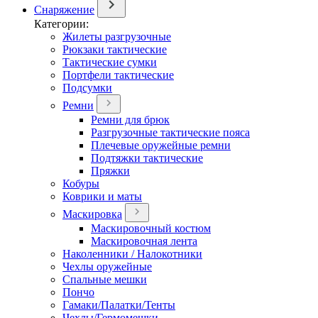
Снаряжение
Категории:
Жилеты разгрузочные
Рюкзаки тактические
Тактические сумки
Портфели тактические
Подсумки
Ремни
Ремни для брюк
Разгрузочные тактические пояса
Плечевые оружейные ремни
Подтяжки тактические
Пряжки
Кобуры
Коврики и маты
Маскировка
Маскировочный костюм
Маскировочная лента
Наколенники / Налокотники
Чехлы оружейные
Спальные мешки
Пончо
Гамаки/Палатки/Тенты
Чехлы/Гермомешки