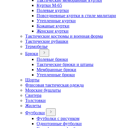
Тактические мембранные куртки
Куртки М-65
Полевые куртки
Повседневные куртки в стиле милитари
Утепленные куртки
Кожаные куртки
Женские куртки
Тактические костюмы и военная форма
Тактические рубашки
Термобелье
Брюки
Полевые брюки
Тактические брюки и штаны
Мембранные брюки
Утепленные брюки
Шорты
Флисовая тактическая одежда
Морские бушлаты
Свитера
Толстовки
Жилеты
Футболки
Футболки с рисунком
Однотонные футболки