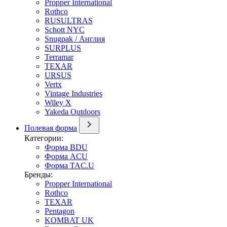
Propper International
Rothco
RUSULTRAS
Schott NYC
Snugpak / Англия
SURPLUS
Terramar
TEXAR
URSUS
Vertx
Vintage Industries
Wiley X
Yakeda Outdoors
Полевая форма
Категории:
Форма BDU
Форма ACU
Форма TAC.U
Бренды:
Propper International
Rothco
TEXAR
Pentagon
KOMBAT UK