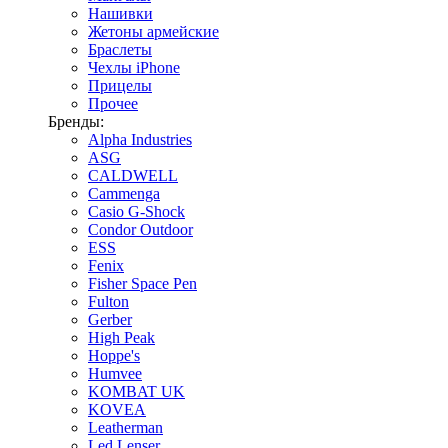
Нашивки
Жетоны армейские
Браслеты
Чехлы iPhone
Прицелы
Прочее
Бренды:
Alpha Industries
ASG
CALDWELL
Cammenga
Casio G-Shock
Condor Outdoor
ESS
Fenix
Fisher Space Pen
Fulton
Gerber
High Peak
Hoppe's
Humvee
KOMBAT UK
KOVEA
Leatherman
Led Lenser