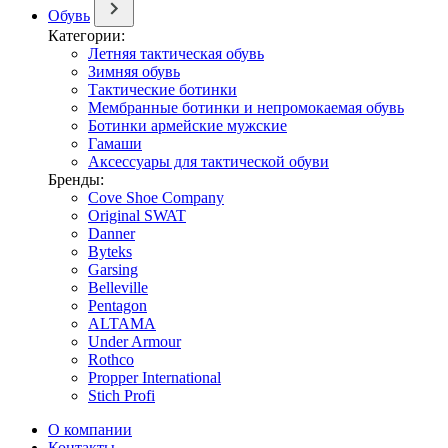
Обувь
Категории:
Летняя тактическая обувь
Зимняя обувь
Тактические ботинки
Мембранные ботинки и непромокаемая обувь
Ботинки армейские мужские
Гамаши
Аксессуары для тактической обуви
Бренды:
Cove Shoe Company
Original SWAT
Danner
Byteks
Garsing
Belleville
Pentagon
ALTAMA
Under Armour
Rothco
Propper International
Stich Profi
О компании
Контакты