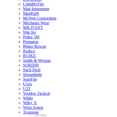
LightMyFire
Mag Instrument
MagPul®
McNett Corporation
Mechanix Wear
MILITANT
Nite Ize
Peltor 3M
Pentagon
Rhino Rescue
Rothco
RUIKE
Smith & Wesson
SORDIN
Stich Profi
Streamlight
SureFire
Uvex
UZI
Voodoo Tactical
Wildo
Wiley X
Wrist Armor
Техкрим