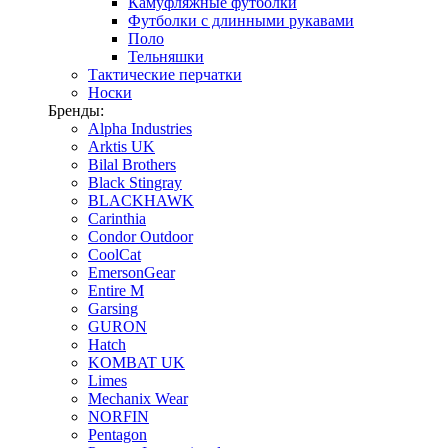
Камуфляжные футболки
Футболки с длинными рукавами
Поло
Тельняшки
Тактические перчатки
Носки
Бренды:
Alpha Industries
Arktis UK
Bilal Brothers
Black Stingray
BLACKHAWK
Carinthia
Condor Outdoor
CoolCat
EmersonGear
Entire M
Garsing
GURON
Hatch
KOMBAT UK
Limes
Mechanix Wear
NORFIN
Pentagon