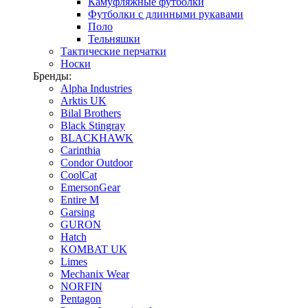
Камуфляжные футболки
Футболки с длинными рукавами
Поло
Тельняшки
Тактические перчатки
Носки
Бренды:
Alpha Industries
Arktis UK
Bilal Brothers
Black Stingray
BLACKHAWK
Carinthia
Condor Outdoor
CoolCat
EmersonGear
Entire M
Garsing
GURON
Hatch
KOMBAT UK
Limes
Mechanix Wear
NORFIN
Pentagon