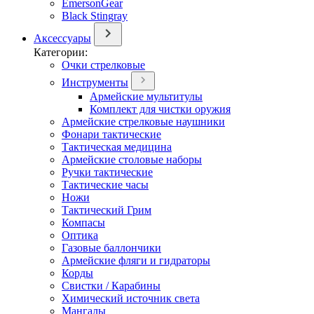
EmersonGear
Black Stingray
Аксессуары
Категории:
Очки стрелковые
Инструменты
Армейские мультитулы
Комплект для чистки оружия
Армейские стрелковые наушники
Фонари тактические
Тактическая медицина
Армейские столовые наборы
Ручки тактические
Тактические часы
Ножи
Тактический Грим
Компасы
Оптика
Газовые баллончики
Армейские фляги и гидраторы
Корды
Свистки / Карабины
Химический источник света
Мангалы