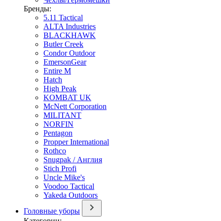
Бренды:
5.11 Tactical
ALTA Industries
BLACKHAWK
Butler Creek
Condor Outdoor
EmersonGear
Entire M
Hatch
High Peak
KOMBAT UK
McNett Corporation
MILITANT
NORFIN
Pentagon
Propper International
Rothco
Snugpak / Англия
Stich Profi
Uncle Mike's
Voodoo Tactical
Yakeda Outdoors
Головные уборы
Категории: