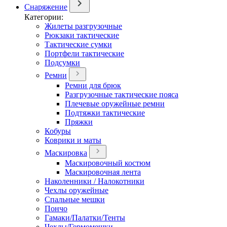
Снаряжение
Категории:
Жилеты разгрузочные
Рюкзаки тактические
Тактические сумки
Портфели тактические
Подсумки
Ремни
Ремни для брюк
Разгрузочные тактические пояса
Плечевые оружейные ремни
Подтяжки тактические
Пряжки
Кобуры
Коврики и маты
Маскировка
Маскировочный костюм
Маскировочная лента
Наколенники / Налокотники
Чехлы оружейные
Спальные мешки
Пончо
Гамаки/Палатки/Тенты
Чехлы/Гермомешки