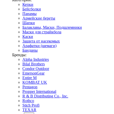
Кепки
Бейсболки
Панамы
Армейские береты
Шапки
Балаклавы, Маски, Подшлемники
Маски для страйкбола
Каски
Защита от насекомых
Арафатки (шемаги)
Банданы
Бренды:
Alpha Industries
Bilal Brothers
Condor Outdoor
EmersonGear
Entire M
KOMBAT UK
Pentagon
Propper International
R & B Distributing Co., Inc.
Rothco
Stich Profi
TEXAR