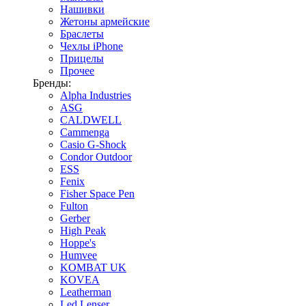
Нашивки
Жетоны армейские
Браслеты
Чехлы iPhone
Прицелы
Прочее
Бренды:
Alpha Industries
ASG
CALDWELL
Cammenga
Casio G-Shock
Condor Outdoor
ESS
Fenix
Fisher Space Pen
Fulton
Gerber
High Peak
Hoppe's
Humvee
KOMBAT UK
KOVEA
Leatherman
Led Lenser