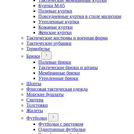
Тактические мембранные куртки
Куртки М-65
Полевые куртки
Повседневные куртки в стиле милитари
Утепленные куртки
Кожаные куртки
Женские куртки
Тактические костюмы и военная форма
Тактические рубашки
Термобелье
Брюки
Полевые брюки
Тактические брюки и штаны
Мембранные брюки
Утепленные брюки
Шорты
Флисовая тактическая одежда
Морские бушлаты
Свитера
Толстовки
Жилеты
Футболки
Футболки с рисунком
Однотонные футболки