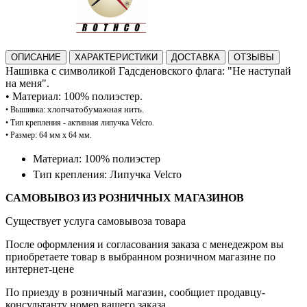
ОПИСАНИЕ
ХАРАКТЕРИСТИКИ
ДОСТАВКА
ОТЗЫВЫ
Нашивка
с символикой Гадсденовского флага:
"Не наступай
на меня".
•
Материал: 100%
полиэстер.
хлопчатобумажная нить.
•
В
ышивка:
• Тип
крепления - активная липучка Velcro.
•
Размер: 64 мм x 64 мм.
Материал: 100% полиэстер
Тип крепления: Липучка Velcro
САМОВЫВОЗ ИЗ РОЗНИЧНЫХ МАГАЗИНОВ
Существует услуга самовывоза товара
После оформления и согласования заказа с менедежром вы
приобретаете товар в выбранном розничном магазине по
интернет-цене
По приезду в розничный магазин, сообщиет продавцу-
консультанту номер вашего заказа