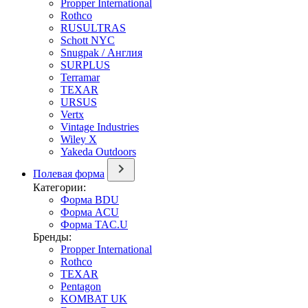
Propper International
Rothco
RUSULTRAS
Schott NYC
Snugpak / Англия
SURPLUS
Terramar
TEXAR
URSUS
Vertx
Vintage Industries
Wiley X
Yakeda Outdoors
Полевая форма
Категории:
Форма BDU
Форма ACU
Форма TAC.U
Бренды:
Propper International
Rothco
TEXAR
Pentagon
KOMBAT UK