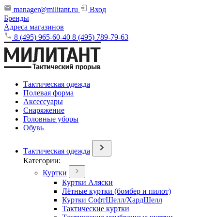
manager@militant.ru
Вход
Бренды
Адреса магазинов
8 (495) 965-60-40
8 (495) 789-79-63
Тактическая одежда
Полевая форма
Аксессуары
Снаряжение
Головные уборы
Обувь
Тактическая одежда
Категории:
Куртки
Куртки Аляски
Лётные куртки (бомбер и пилот)
Куртки СофтШелл/ХардШелл
Тактические куртки