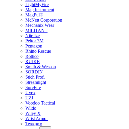
LightMyFire
Mag Instrument
MagPul®
McNett Corporation
Mechanix Wear
MILITANT
Nite Ize
Peltor 3M
Pentagon
Rhino Rescue
Rothco
RUIKE
Smith & Wesson
SORDIN
Stich Profi
Streamlight
SureFire
Uvex
UZI
Voodoo Tactical
Wildo
Wiley X
Wrist Armor
Техкрим