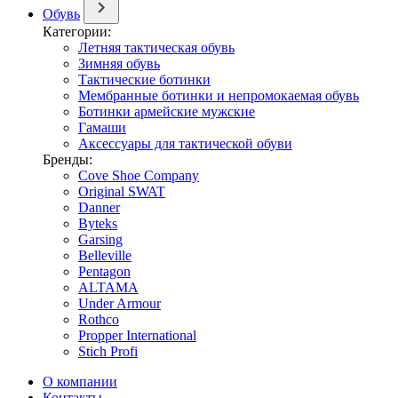
Обувь
Категории:
Летняя тактическая обувь
Зимняя обувь
Тактические ботинки
Мембранные ботинки и непромокаемая обувь
Ботинки армейские мужские
Гамаши
Аксессуары для тактической обуви
Бренды:
Cove Shoe Company
Original SWAT
Danner
Byteks
Garsing
Belleville
Pentagon
ALTAMA
Under Armour
Rothco
Propper International
Stich Profi
О компании
Контакты