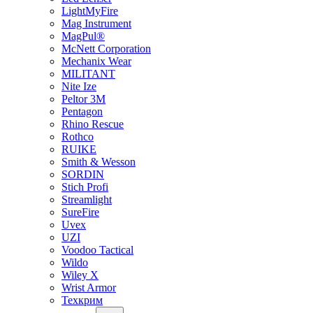
LightMyFire
Mag Instrument
MagPul®
McNett Corporation
Mechanix Wear
MILITANT
Nite Ize
Peltor 3M
Pentagon
Rhino Rescue
Rothco
RUIKE
Smith & Wesson
SORDIN
Stich Profi
Streamlight
SureFire
Uvex
UZI
Voodoo Tactical
Wildo
Wiley X
Wrist Armor
Техкрим