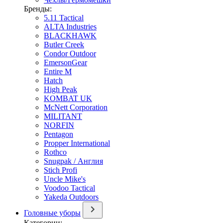
Бренды:
5.11 Tactical
ALTA Industries
BLACKHAWK
Butler Creek
Condor Outdoor
EmersonGear
Entire M
Hatch
High Peak
KOMBAT UK
McNett Corporation
MILITANT
NORFIN
Pentagon
Propper International
Rothco
Snugpak / Англия
Stich Profi
Uncle Mike's
Voodoo Tactical
Yakeda Outdoors
Головные уборы
Категории: