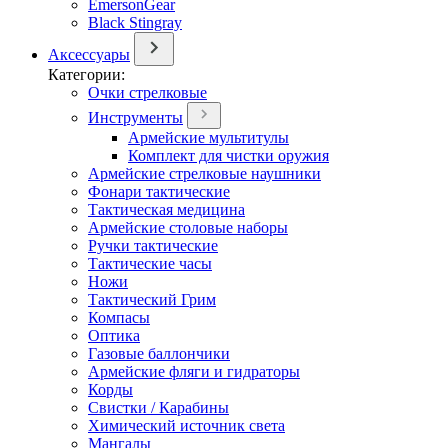
EmersonGear
Black Stingray
Аксессуары
Категории:
Очки стрелковые
Инструменты
Армейские мультитулы
Комплект для чистки оружия
Армейские стрелковые наушники
Фонари тактические
Тактическая медицина
Армейские столовые наборы
Ручки тактические
Тактические часы
Ножи
Тактический Грим
Компасы
Оптика
Газовые баллончики
Армейские фляги и гидраторы
Корды
Свистки / Карабины
Химический источник света
Мангалы