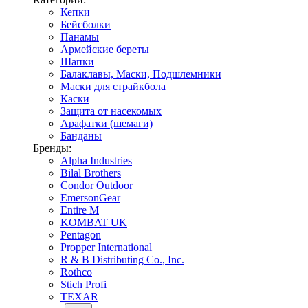
Кепки
Бейсболки
Панамы
Армейские береты
Шапки
Балаклавы, Маски, Подшлемники
Маски для страйкбола
Каски
Защита от насекомых
Арафатки (шемаги)
Банданы
Бренды:
Alpha Industries
Bilal Brothers
Condor Outdoor
EmersonGear
Entire M
KOMBAT UK
Pentagon
Propper International
R & B Distributing Co., Inc.
Rothco
Stich Profi
TEXAR