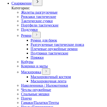
Снаряжение
Категории:
Жилеты разгрузочные
Рюкзаки тактические
Тактические сумки
Портфели тактические
Подсумки
Ремни
Ремни для брюк
Разгрузочные тактические пояса
Плечевые оружейные ремни
Подтяжки тактические
Пряжки
Кобуры
Коврики и маты
Маскировка
Маскировочный костюм
Маскировочная лента
Наколенники / Налокотники
Чехлы оружейные
Спальные мешки
Пончо
Гамаки/Палатки/Тенты
Чехлы/Гермомешки