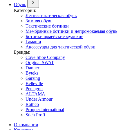
Обувь
Категории:
Летняя тактическая обувь
Зимняя обувь
Тактические ботинки
Мембранные ботинки и непромокаемая обувь
Ботинки армейские мужские
Гамаши
Аксессуары для тактической обуви
Бренды:
Cove Shoe Company
Original SWAT
Danner
Byteks
Garsing
Belleville
Pentagon
ALTAMA
Under Armour
Rothco
Propper International
Stich Profi
О компании
Контакты