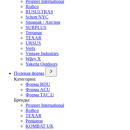
Propper International
Rothco
RUSULTRAS
Schott NYC
Snugpak / Англия
SURPLUS
Terramar
TEXAR
URSUS
Vertx
Vintage Industries
Wiley X
Yakeda Outdoors
Полевая форма
Категории:
Форма BDU
Форма ACU
Форма TAC.U
Бренды:
Propper International
Rothco
TEXAR
Pentagon
KOMBAT UK