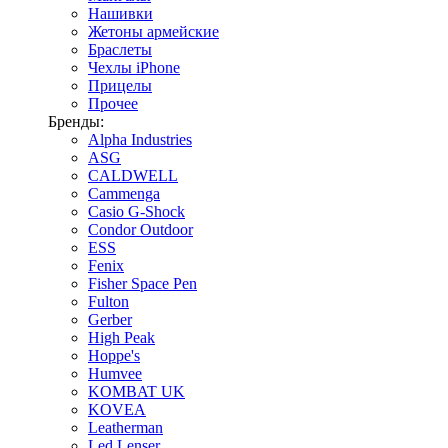
Нашивки
Жетоны армейские
Браслеты
Чехлы iPhone
Прицелы
Прочее
Бренды:
Alpha Industries
ASG
CALDWELL
Cammenga
Casio G-Shock
Condor Outdoor
ESS
Fenix
Fisher Space Pen
Fulton
Gerber
High Peak
Hoppe's
Humvee
KOMBAT UK
KOVEA
Leatherman
Led Lenser