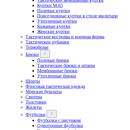
Тактические мембранные куртки
Куртки М-65
Полевые куртки
Повседневные куртки в стиле милитари
Утепленные куртки
Кожаные куртки
Женские куртки
Тактические костюмы и военная форма
Тактические рубашки
Термобелье
Брюки
Полевые брюки
Тактические брюки и штаны
Мембранные брюки
Утепленные брюки
Шорты
Флисовая тактическая одежда
Морские бушлаты
Свитера
Толстовки
Жилеты
Футболки
Футболки с рисунком
Однотонные футболки