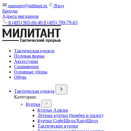
manager@militant.ru
Вход
Бренды
Адреса магазинов
8 (495) 965-60-40
8 (495) 789-79-63
Тактическая одежда
Полевая форма
Аксессуары
Снаряжение
Головные уборы
Обувь
Тактическая одежда
Категории:
Куртки
Куртки Аляски
Лётные куртки (бомбер и пилот)
Куртки СофтШелл/ХардШелл
Тактические куртки