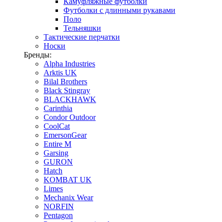
Камуфляжные футболки
Футболки с длинными рукавами
Поло
Тельняшки
Тактические перчатки
Носки
Бренды:
Alpha Industries
Arktis UK
Bilal Brothers
Black Stingray
BLACKHAWK
Carinthia
Condor Outdoor
CoolCat
EmersonGear
Entire M
Garsing
GURON
Hatch
KOMBAT UK
Limes
Mechanix Wear
NORFIN
Pentagon