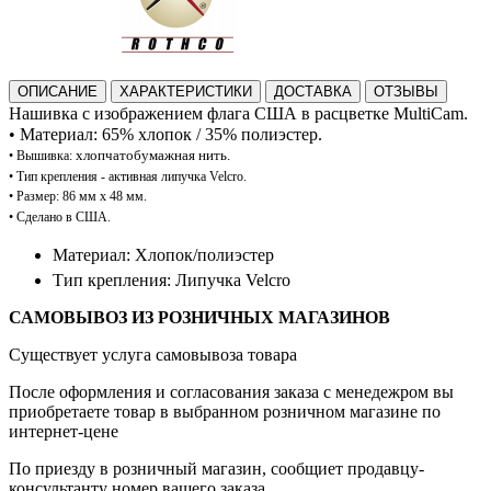
ОПИСАНИЕ
ХАРАКТЕРИСТИКИ
ДОСТАВКА
ОТЗЫВЫ
Нашивка с изображением флага США в расцветке MultiCam.
•
Материал: 65% хлопок / 35%
полиэстер.
хлопчатобумажная нить.
•
В
ышивка:
• Тип
крепления - активная липучка Velcro.
•
Размер: 86 мм x 48 мм.
•
Сделано в США.
Материал: Хлопок/полиэстер
Тип крепления: Липучка Velcro
САМОВЫВОЗ ИЗ РОЗНИЧНЫХ МАГАЗИНОВ
Существует услуга самовывоза товара
После оформления и согласования заказа с менедежром вы
приобретаете товар в выбранном розничном магазине по
интернет-цене
По приезду в розничный магазин, сообщиет продавцу-
консультанту номер вашего заказа