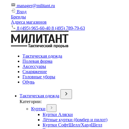
manager@militant.ru
Вход
Бренды
Адреса магазинов
8 (495) 965-60-40
8 (495) 789-79-63
Тактическая одежда
Полевая форма
Аксессуары
Снаряжение
Головные уборы
Обувь
Тактическая одежда
Категории:
Куртки
Куртки Аляски
Лётные куртки (бомбер и пилот)
Куртки СофтШелл/ХардШелл