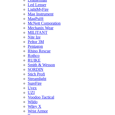
Leatherman
Led Lenser
LightMyFire
Mag Instrument
MagPul®
McNett Corporation
Mechanix Wear
MILITANT
Nite Ize
Peltor 3M
Pentagon
Rhino Rescue
Rothco
RUIKE
Smith & Wesson
SORDIN
Stich Profi
Streamlight
SureFire
Uvex
UZI
Voodoo Tactical
Wildo
Wiley X
Wrist Armor