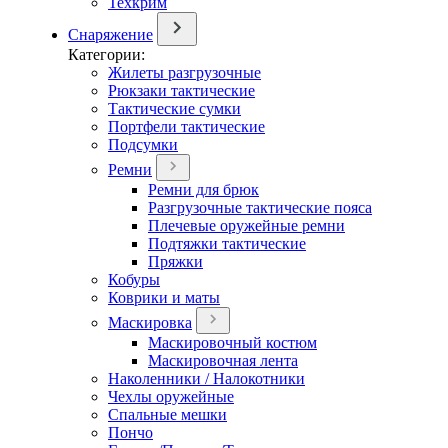
Техкрим
Снаряжение
Категории:
Жилеты разгрузочные
Рюкзаки тактические
Тактические сумки
Портфели тактические
Подсумки
Ремни
Ремни для брюк
Разгрузочные тактические пояса
Плечевые оружейные ремни
Подтяжки тактические
Пряжки
Кобуры
Коврики и маты
Маскировка
Маскировочный костюм
Маскировочная лента
Наколенники / Налокотники
Чехлы оружейные
Спальные мешки
Пончо