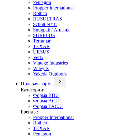
Pentagon
Propper International
Rothco
RUSULTRAS
Schott NYC
Snugpak / Англия
SURPLUS
Terramar
TEXAR
URSUS
Vertx
Vintage Industries
Wiley X
Yakeda Outdoors
Полевая форма
Категории:
Форма BDU
Форма ACU
Форма TAC.U
Бренды:
Propper International
Rothco
TEXAR
Pentagon