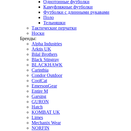
Однотонные футболки
Камуфляжные футболки
Футболки с длинными рукавами
Поло
Тельняшки
Тактические перчатки
Носки
Бренды:
Alpha Industries
Arktis UK
Bilal Brothers
Black Stingray
BLACKHAWK
Carinthia
Condor Outdoor
CoolCat
EmersonGear
Entire M
Garsing
GURON
Hatch
KOMBAT UK
Limes
Mechanix Wear
NORFIN