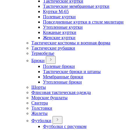
Тактические куртки
Тактические мембранные куртки
Куртки М-65
Полевые куртки
Повседневные куртки в стиле милитари
Утепленные куртки
Кожаные куртки
Женские куртки
Тактические костюмы и военная форма
Тактические рубашки
Термобелье
Брюки
Полевые брюки
Тактические брюки и штаны
Мембранные брюки
Утепленные брюки
Шорты
Флисовая тактическая одежда
Морские бушлаты
Свитера
Толстовки
Жилеты
Футболки
Футболки с рисунком