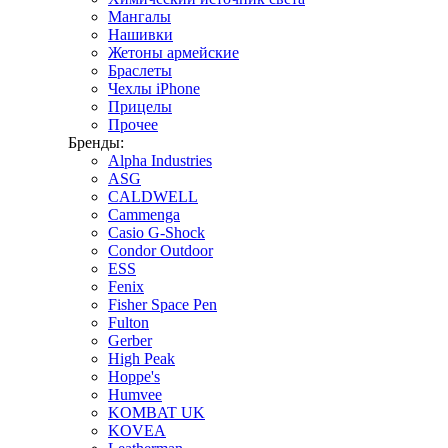
Мангалы
Нашивки
Жетоны армейские
Браслеты
Чехлы iPhone
Прицелы
Прочее
Бренды:
Alpha Industries
ASG
CALDWELL
Cammenga
Casio G-Shock
Condor Outdoor
ESS
Fenix
Fisher Space Pen
Fulton
Gerber
High Peak
Hoppe's
Humvee
KOMBAT UK
KOVEA