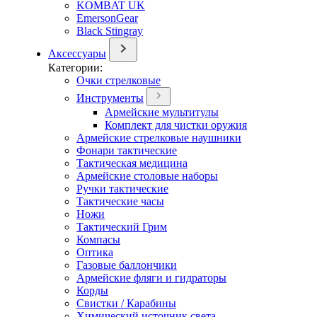
KOMBAT UK
EmersonGear
Black Stingray
Аксессуары
Категории:
Очки стрелковые
Инструменты
Армейские мультитулы
Комплект для чистки оружия
Армейские стрелковые наушники
Фонари тактические
Тактическая медицина
Армейские столовые наборы
Ручки тактические
Тактические часы
Ножи
Тактический Грим
Компасы
Оптика
Газовые баллончики
Армейские фляги и гидраторы
Корды
Свистки / Карабины
Химический источник света