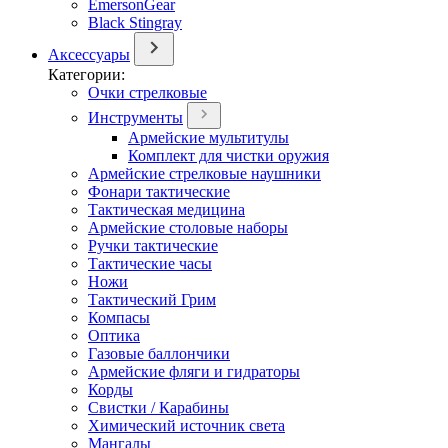
EmersonGear
Black Stingray
Аксессуары
Категории:
Очки стрелковые
Инструменты
Армейские мультитулы
Комплект для чистки оружия
Армейские стрелковые наушники
Фонари тактические
Тактическая медицина
Армейские столовые наборы
Ручки тактические
Тактические часы
Ножи
Тактический Грим
Компасы
Оптика
Газовые баллончики
Армейские фляги и гидраторы
Корды
Свистки / Карабины
Химический источник света
Мангалы