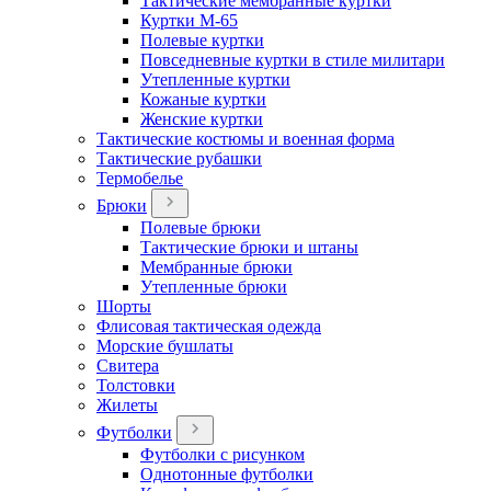
Тактические мембранные куртки
Куртки М-65
Полевые куртки
Повседневные куртки в стиле милитари
Утепленные куртки
Кожаные куртки
Женские куртки
Тактические костюмы и военная форма
Тактические рубашки
Термобелье
Брюки
Полевые брюки
Тактические брюки и штаны
Мембранные брюки
Утепленные брюки
Шорты
Флисовая тактическая одежда
Морские бушлаты
Свитера
Толстовки
Жилеты
Футболки
Футболки с рисунком
Однотонные футболки