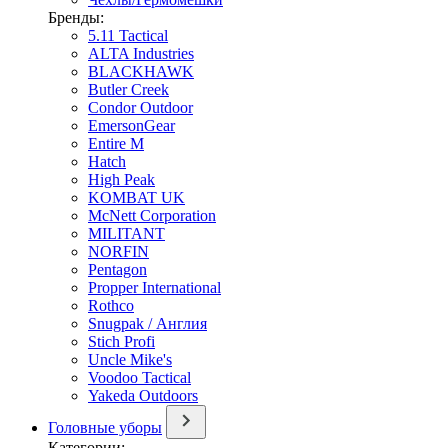
Бренды:
5.11 Tactical
ALTA Industries
BLACKHAWK
Butler Creek
Condor Outdoor
EmersonGear
Entire M
Hatch
High Peak
KOMBAT UK
McNett Corporation
MILITANT
NORFIN
Pentagon
Propper International
Rothco
Snugpak / Англия
Stich Profi
Uncle Mike's
Voodoo Tactical
Yakeda Outdoors
Головные уборы
Категории: