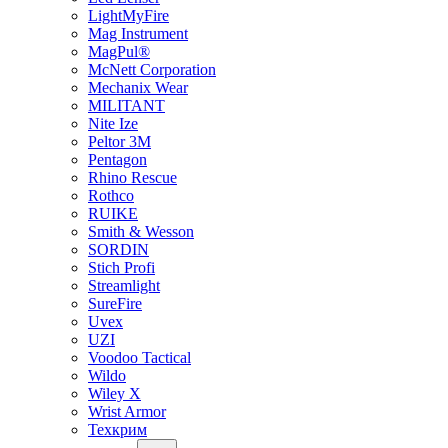
LightMyFire
Mag Instrument
MagPul®
McNett Corporation
Mechanix Wear
MILITANT
Nite Ize
Peltor 3M
Pentagon
Rhino Rescue
Rothco
RUIKE
Smith & Wesson
SORDIN
Stich Profi
Streamlight
SureFire
Uvex
UZI
Voodoo Tactical
Wildo
Wiley X
Wrist Armor
Техкрим