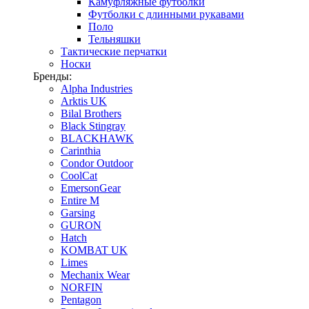
Камуфляжные футболки
Футболки с длинными рукавами
Поло
Тельняшки
Тактические перчатки
Носки
Бренды:
Alpha Industries
Arktis UK
Bilal Brothers
Black Stingray
BLACKHAWK
Carinthia
Condor Outdoor
CoolCat
EmersonGear
Entire M
Garsing
GURON
Hatch
KOMBAT UK
Limes
Mechanix Wear
NORFIN
Pentagon