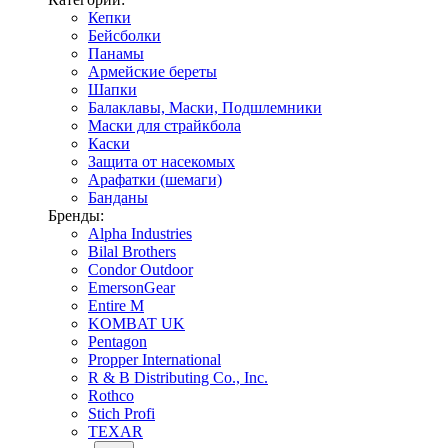
Кепки
Бейсболки
Панамы
Армейские береты
Шапки
Балаклавы, Маски, Подшлемники
Маски для страйкбола
Каски
Защита от насекомых
Арафатки (шемаги)
Банданы
Бренды:
Alpha Industries
Bilal Brothers
Condor Outdoor
EmersonGear
Entire M
KOMBAT UK
Pentagon
Propper International
R & B Distributing Co., Inc.
Rothco
Stich Profi
TEXAR