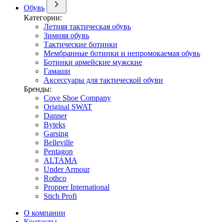
Обувь
Категории:
Летняя тактическая обувь
Зимняя обувь
Тактические ботинки
Мембранные ботинки и непромокаемая обувь
Ботинки армейские мужские
Гамаши
Аксессуары для тактической обуви
Бренды:
Cove Shoe Company
Original SWAT
Danner
Byteks
Garsing
Belleville
Pentagon
ALTAMA
Under Armour
Rothco
Propper International
Stich Profi
О компании
Контакты