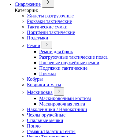
Снаряжение
Категории:
Жилеты разгрузочные
Рюкзаки тактические
Тактические сумки
Портфели тактические
Подсумки
Ремни
Ремни для брюк
Разгрузочные тактические пояса
Плечевые оружейные ремни
Подтяжки тактические
Пряжки
Кобуры
Коврики и маты
Маскировка
Маскировочный костюм
Маскировочная лента
Наколенники / Налокотники
Чехлы оружейные
Спальные мешки
Пончо
Гамаки/Палатки/Тенты
Чехлы/Гермомешки