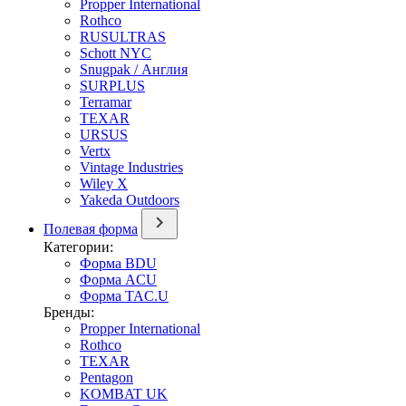
Propper International
Rothco
RUSULTRAS
Schott NYC
Snugpak / Англия
SURPLUS
Terramar
TEXAR
URSUS
Vertx
Vintage Industries
Wiley X
Yakeda Outdoors
Полевая форма
Категории:
Форма BDU
Форма ACU
Форма TAC.U
Бренды:
Propper International
Rothco
TEXAR
Pentagon
KOMBAT UK