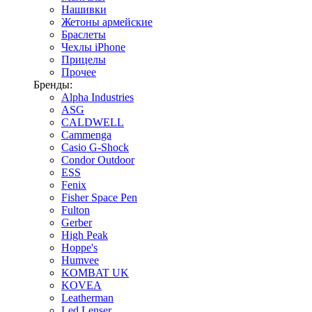
Нашивки
Жетоны армейские
Браслеты
Чехлы iPhone
Прицелы
Прочее
Бренды:
Alpha Industries
ASG
CALDWELL
Cammenga
Casio G-Shock
Condor Outdoor
ESS
Fenix
Fisher Space Pen
Fulton
Gerber
High Peak
Hoppe's
Humvee
KOMBAT UK
KOVEA
Leatherman
Led Lenser