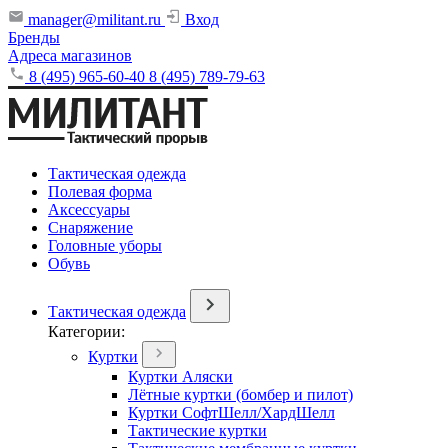
manager@militant.ru
Вход
Бренды
Адреса магазинов
8 (495) 965-60-40
8 (495) 789-79-63
Тактическая одежда
Полевая форма
Аксессуары
Снаряжение
Головные уборы
Обувь
Тактическая одежда
Категории:
Куртки
Куртки Аляски
Лётные куртки (бомбер и пилот)
Куртки СофтШелл/ХардШелл
Тактические куртки