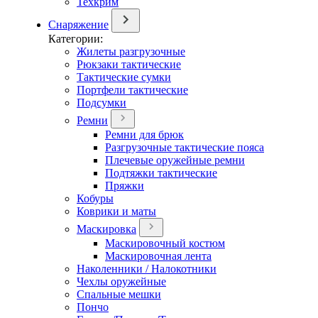
Техкрим
Снаряжение
Категории:
Жилеты разгрузочные
Рюкзаки тактические
Тактические сумки
Портфели тактические
Подсумки
Ремни
Ремни для брюк
Разгрузочные тактические пояса
Плечевые оружейные ремни
Подтяжки тактические
Пряжки
Кобуры
Коврики и маты
Маскировка
Маскировочный костюм
Маскировочная лента
Наколенники / Налокотники
Чехлы оружейные
Спальные мешки
Пончо