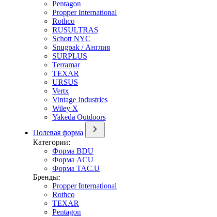
Pentagon
Propper International
Rothco
RUSULTRAS
Schott NYC
Snugpak / Англия
SURPLUS
Terramar
TEXAR
URSUS
Vertx
Vintage Industries
Wiley X
Yakeda Outdoors
Полевая форма
Категории:
Форма BDU
Форма ACU
Форма TAC.U
Бренды:
Propper International
Rothco
TEXAR
Pentagon