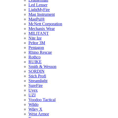
Leatherman
Led Lenser
LightMyFire
Mag Instrument
MagPul®
McNett Corporation
Mechanix Wear
MILITANT
Nite Ize
Peltor 3M
Pentagon
Rhino Rescue
Rothco
RUIKE
Smith & Wesson
SORDIN
Stich Profi
Streamlight
SureFire
Uvex
UZI
Voodoo Tactical
Wildo
Wiley X
Wrist Armor