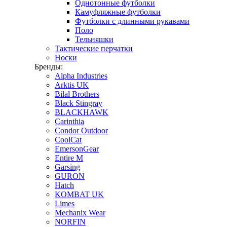
Однотонные футболки
Камуфляжные футболки
Футболки с длинными рукавами
Поло
Тельняшки
Тактические перчатки
Носки
Бренды:
Alpha Industries
Arktis UK
Bilal Brothers
Black Stingray
BLACKHAWK
Carinthia
Condor Outdoor
CoolCat
EmersonGear
Entire M
Garsing
GURON
Hatch
KOMBAT UK
Limes
Mechanix Wear
NORFIN