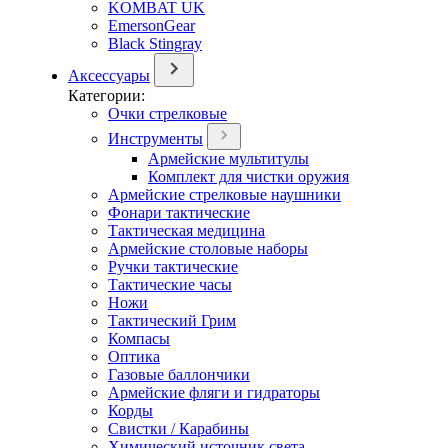
KOMBAT UK
EmersonGear
Black Stingray
Аксессуары
Категории:
Очки стрелковые
Инструменты
Армейские мультитулы
Комплект для чистки оружия
Армейские стрелковые наушники
Фонари тактические
Тактическая медицина
Армейские столовые наборы
Ручки тактические
Тактические часы
Ножи
Тактический Грим
Компасы
Оптика
Газовые баллончики
Армейские фляги и гидраторы
Корды
Свистки / Карабины
Химический источник света