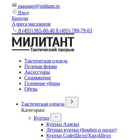
manager@militant.ru
Вход
Бренды
Адреса магазинов
8 (495) 965-60-40
8 (495) 789-79-63
Тактическая одежда
Полевая форма
Аксессуары
Снаряжение
Головные уборы
Обувь
Тактическая одежда
Категории:
Куртки
Куртки Аляски
Лётные куртки (бомбер и пилот)
Куртки СофтШелл/ХардШелл