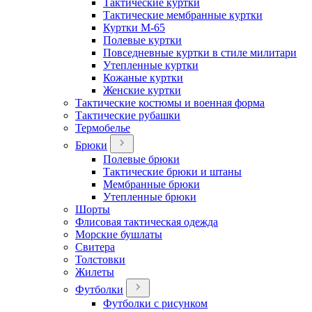
Тактические куртки
Тактические мембранные куртки
Куртки М-65
Полевые куртки
Повседневные куртки в стиле милитари
Утепленные куртки
Кожаные куртки
Женские куртки
Тактические костюмы и военная форма
Тактические рубашки
Термобелье
Брюки
Полевые брюки
Тактические брюки и штаны
Мембранные брюки
Утепленные брюки
Шорты
Флисовая тактическая одежда
Морские бушлаты
Свитера
Толстовки
Жилеты
Футболки
Футболки с рисунком