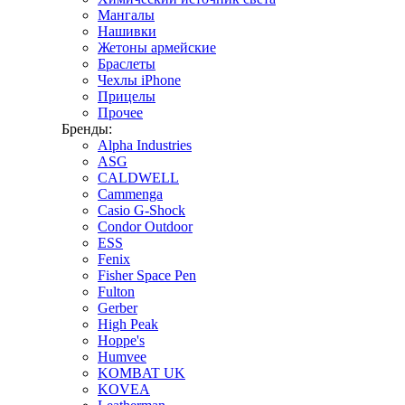
Мангалы
Нашивки
Жетоны армейские
Браслеты
Чехлы iPhone
Прицелы
Прочее
Бренды:
Alpha Industries
ASG
CALDWELL
Cammenga
Casio G-Shock
Condor Outdoor
ESS
Fenix
Fisher Space Pen
Fulton
Gerber
High Peak
Hoppe's
Humvee
KOMBAT UK
KOVEA