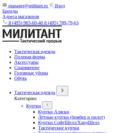
manager@militant.ru
Вход
Бренды
Адреса магазинов
8 (495) 965-60-40
8 (495) 789-79-63
Тактическая одежда
Полевая форма
Аксессуары
Снаряжение
Головные уборы
Обувь
Тактическая одежда
Категории:
Куртки
Куртки Аляски
Лётные куртки (бомбер и пилот)
Куртки СофтШелл/ХардШелл
Тактические куртки