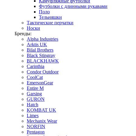
Камуфляжные футболки
Футболки с длинными рукавами
Поло
Тельняшки
Тактические перчатки
Носки
Бренды:
Alpha Industries
Arktis UK
Bilal Brothers
Black Stingray
BLACKHAWK
Carinthia
Condor Outdoor
CoolCat
EmersonGear
Entire M
Garsing
GURON
Hatch
KOMBAT UK
Limes
Mechanix Wear
NORFIN
Pentagon