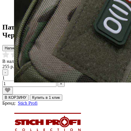
Патч ПВХ "Группа крови" AB(IV)Rh-
Черный Velcro (25х90мм)
Написать отзыв
В наличии
255 р.
284 р.
-
1
+
В КОРЗИНУ
Купить в 1 клик
Бренд:
Stich Profi