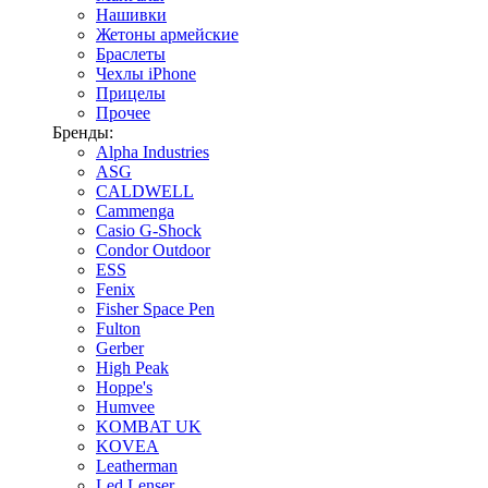
Нашивки
Жетоны армейские
Браслеты
Чехлы iPhone
Прицелы
Прочее
Бренды:
Alpha Industries
ASG
CALDWELL
Cammenga
Casio G-Shock
Condor Outdoor
ESS
Fenix
Fisher Space Pen
Fulton
Gerber
High Peak
Hoppe's
Humvee
KOMBAT UK
KOVEA
Leatherman
Led Lenser