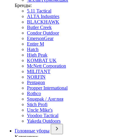
Бренды:
5.11 Tactical
ALTA Industries
BLACKHAWK
Butler Creek
Condor Outdoor
EmersonGear
Entire M
Hatch
High Peak
KOMBAT UK
McNett Corporation
MILITANT
NORFIN
Pentagon
Propper International
Rothco
Snugpak / Англия
Stich Profi
Uncle Mike's
Voodoo Tactical
Yakeda Outdoors
Головные уборы
Категории: