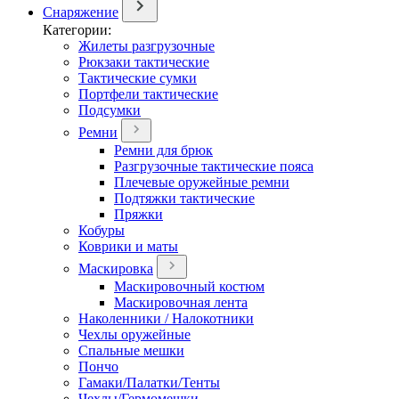
Снаряжение
Категории:
Жилеты разгрузочные
Рюкзаки тактические
Тактические сумки
Портфели тактические
Подсумки
Ремни
Ремни для брюк
Разгрузочные тактические пояса
Плечевые оружейные ремни
Подтяжки тактические
Пряжки
Кобуры
Коврики и маты
Маскировка
Маскировочный костюм
Маскировочная лента
Наколенники / Налокотники
Чехлы оружейные
Спальные мешки
Пончо
Гамаки/Палатки/Тенты
Чехлы/Гермомешки