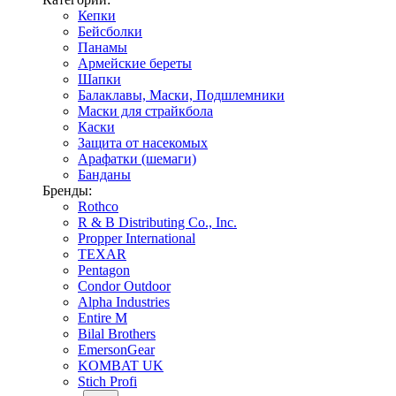
Кепки
Бейсболки
Панамы
Армейские береты
Шапки
Балаклавы, Маски, Подшлемники
Маски для страйкбола
Каски
Защита от насекомых
Арафатки (шемаги)
Банданы
Бренды:
Rothco
R & B Distributing Co., Inc.
Propper International
TEXAR
Pentagon
Condor Outdoor
Alpha Industries
Entire M
Bilal Brothers
EmersonGear
KOMBAT UK
Stich Profi