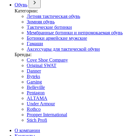
Обувь
Категории:
Летняя тактическая обувь
Зимняя обувь
Тактические ботинки
Мембранные ботинки и непромокаемая обувь
Ботинки армейские мужские
Гамаши
Аксессуары для тактической обуви
Бренды:
Cove Shoe Company
Original SWAT
Danner
Byteks
Garsing
Belleville
Pentagon
ALTAMA
Under Armour
Rothco
Propper International
Stich Profi
О компании
Контакты