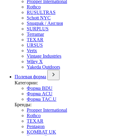
Propper International
Rothco
RUSULTRAS
Schott NYC
Snugpak / Англия
SURPLUS
Terramar
TEXAR
URSUS
Vertx
Vintage Industries
Wiley X
Yakeda Outdoors
Полевая форма
Категории:
Форма BDU
Форма ACU
Форма TAC.U
Бренды:
Propper International
Rothco
TEXAR
Pentagon
KOMBAT UK