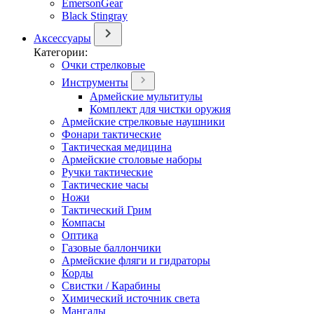
EmersonGear
Black Stingray
Аксессуары
Категории:
Очки стрелковые
Инструменты
Армейские мультитулы
Комплект для чистки оружия
Армейские стрелковые наушники
Фонари тактические
Тактическая медицина
Армейские столовые наборы
Ручки тактические
Тактические часы
Ножи
Тактический Грим
Компасы
Оптика
Газовые баллончики
Армейские фляги и гидраторы
Корды
Свистки / Карабины
Химический источник света
Мангалы