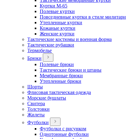
Тактические мембранные куртки
Куртки М-65
Полевые куртки
Повседневные куртки в стиле милитари
Утепленные куртки
Кожаные куртки
Женские куртки
Тактические костюмы и военная форма
Тактические рубашки
Термобелье
Брюки
Полевые брюки
Тактические брюки и штаны
Мембранные брюки
Утепленные брюки
Шорты
Флисовая тактическая одежда
Морские бушлаты
Свитера
Толстовки
Жилеты
Футболки
Футболки с рисунком
Однотонные футболки