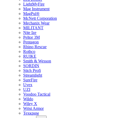
LightMyFire
Mag Instrument
MagPul®
McNett Corporation
Mechanix Wear
MILITANT
Nite Ize
Peltor 3M
Pentagon
Rhino Rescue
Rothco
RUIKE
Smith & Wesson
SORDIN
Stich Profi
Streamlight
SureFire
Uvex
UZI
Voodoo Tactical
Wildo
Wiley X
Wrist Armor
Техкрим