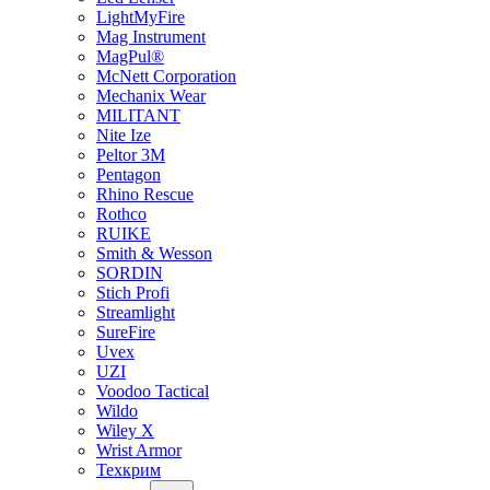
LightMyFire
Mag Instrument
MagPul®
McNett Corporation
Mechanix Wear
MILITANT
Nite Ize
Peltor 3M
Pentagon
Rhino Rescue
Rothco
RUIKE
Smith & Wesson
SORDIN
Stich Profi
Streamlight
SureFire
Uvex
UZI
Voodoo Tactical
Wildo
Wiley X
Wrist Armor
Техкрим