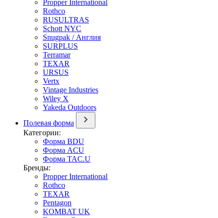
Propper International
Rothco
RUSULTRAS
Schott NYC
Snugpak / Англия
SURPLUS
Terramar
TEXAR
URSUS
Vertx
Vintage Industries
Wiley X
Yakeda Outdoors
Полевая форма
Категории:
Форма BDU
Форма ACU
Форма TAC.U
Бренды:
Propper International
Rothco
TEXAR
Pentagon
KOMBAT UK