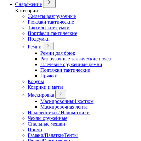
Снаряжение
Категории:
Жилеты разгрузочные
Рюкзаки тактические
Тактические сумки
Портфели тактические
Подсумки
Ремни
Ремни для брюк
Разгрузочные тактические пояса
Плечевые оружейные ремни
Подтяжки тактические
Пряжки
Кобуры
Коврики и маты
Маскировка
Маскировочный костюм
Маскировочная лента
Наколенники / Налокотники
Чехлы оружейные
Спальные мешки
Пончо
Гамаки/Палатки/Тенты
Чехлы/Гермомешки