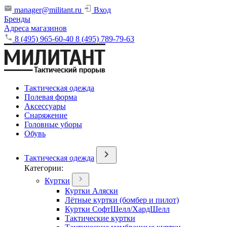
manager@militant.ru
Вход
Бренды
Адреса магазинов
8 (495) 965-60-40
8 (495) 789-79-63
Тактическая одежда
Полевая форма
Аксессуары
Снаряжение
Головные уборы
Обувь
Тактическая одежда
Категории:
Куртки
Куртки Аляски
Лётные куртки (бомбер и пилот)
Куртки СофтШелл/ХардШелл
Тактические куртки