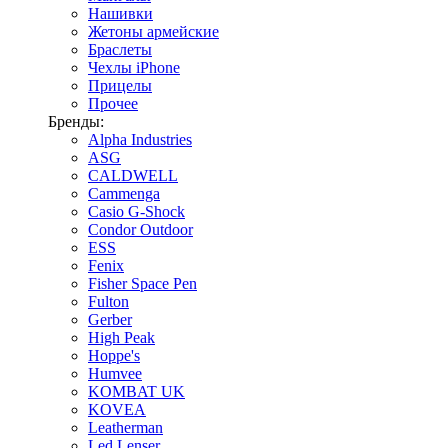
Нашивки
Жетоны армейские
Браслеты
Чехлы iPhone
Прицелы
Прочее
Бренды:
Alpha Industries
ASG
CALDWELL
Cammenga
Casio G-Shock
Condor Outdoor
ESS
Fenix
Fisher Space Pen
Fulton
Gerber
High Peak
Hoppe's
Humvee
KOMBAT UK
KOVEA
Leatherman
Led Lenser