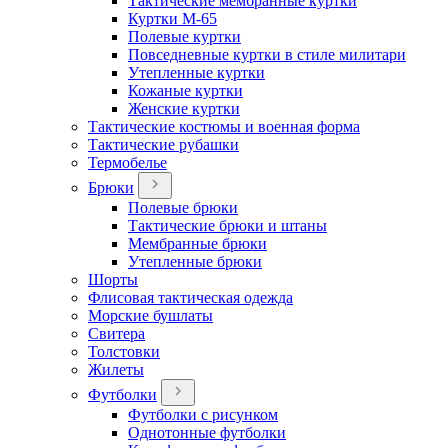
Тактические мембранные куртки
Куртки М-65
Полевые куртки
Повседневные куртки в стиле милитари
Утепленные куртки
Кожаные куртки
Женские куртки
Тактические костюмы и военная форма
Тактические рубашки
Термобелье
Брюки
Полевые брюки
Тактические брюки и штаны
Мембранные брюки
Утепленные брюки
Шорты
Флисовая тактическая одежда
Морские бушлаты
Свитера
Толстовки
Жилеты
Футболки
Футболки с рисунком
Однотонные футболки