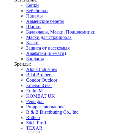
Кепки
Бейсболки
Панамы
Армейские береты
Шапки
Балаклавы, Маски, Подшлемники
Маски для страйкбола
Каски
Защита от насекомых
Арафатки (шемаги)
Банданы
Бренды:
Alpha Industries
Bilal Brothers
Condor Outdoor
EmersonGear
Entire M
KOMBAT UK
Pentagon
Propper International
R & B Distributing Co., Inc.
Rothco
Stich Profi
TEXAR