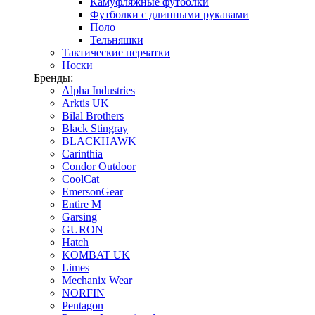
Камуфляжные футболки
Футболки с длинными рукавами
Поло
Тельняшки
Тактические перчатки
Носки
Бренды:
Alpha Industries
Arktis UK
Bilal Brothers
Black Stingray
BLACKHAWK
Carinthia
Condor Outdoor
CoolCat
EmersonGear
Entire M
Garsing
GURON
Hatch
KOMBAT UK
Limes
Mechanix Wear
NORFIN
Pentagon