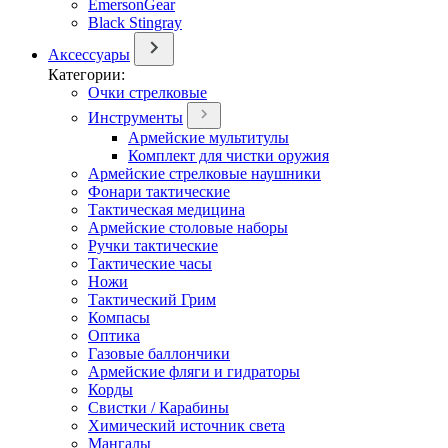
EmersonGear
Black Stingray
Аксессуары
Категории:
Очки стрелковые
Инструменты
Армейские мультитулы
Комплект для чистки оружия
Армейские стрелковые наушники
Фонари тактические
Тактическая медицина
Армейские столовые наборы
Ручки тактические
Тактические часы
Ножи
Тактический Грим
Компасы
Оптика
Газовые баллончики
Армейские фляги и гидраторы
Корды
Свистки / Карабины
Химический источник света
Мангалы