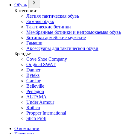
Обувь
Категории:
Летняя тактическая обувь
Зимняя обувь
Тактические ботинки
Мембранные ботинки и непромокаемая обувь
Ботинки армейские мужские
Гамаши
Аксессуары для тактической обуви
Бренды:
Cove Shoe Company
Original SWAT
Danner
Byteks
Garsing
Belleville
Pentagon
ALTAMA
Under Armour
Rothco
Propper International
Stich Profi
О компании
Контакты