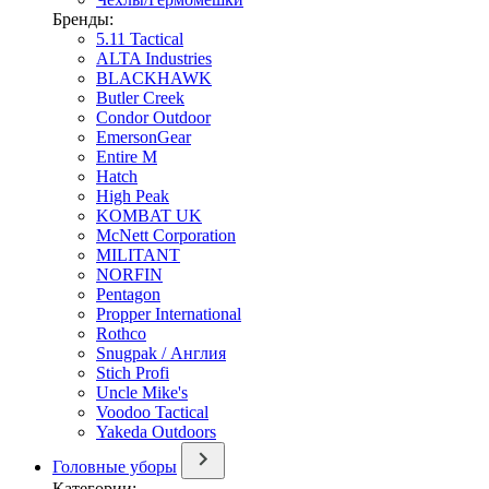
Бренды:
5.11 Tactical
ALTA Industries
BLACKHAWK
Butler Creek
Condor Outdoor
EmersonGear
Entire M
Hatch
High Peak
KOMBAT UK
McNett Corporation
MILITANT
NORFIN
Pentagon
Propper International
Rothco
Snugpak / Англия
Stich Profi
Uncle Mike's
Voodoo Tactical
Yakeda Outdoors
Головные уборы
Категории: