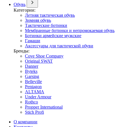
Обувь
Категории:
Летняя тактическая обувь
Зимняя обувь
Тактические ботинки
Мембранные ботинки и непромокаемая обувь
Ботинки армейские мужские
Гамаши
Аксессуары для тактической обуви
Бренды:
Cove Shoe Company
Original SWAT
Danner
Byteks
Garsing
Belleville
Pentagon
ALTAMA
Under Armour
Rothco
Propper International
Stich Profi
О компании
Контакты