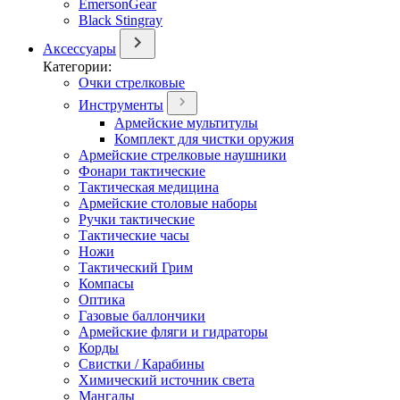
EmersonGear
Black Stingray
Аксессуары
Категории:
Очки стрелковые
Инструменты
Армейские мультитулы
Комплект для чистки оружия
Армейские стрелковые наушники
Фонари тактические
Тактическая медицина
Армейские столовые наборы
Ручки тактические
Тактические часы
Ножи
Тактический Грим
Компасы
Оптика
Газовые баллончики
Армейские фляги и гидраторы
Корды
Свистки / Карабины
Химический источник света
Мангалы