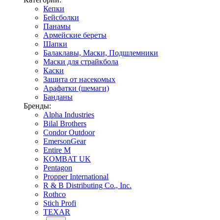
Кепки
Бейсболки
Панамы
Армейские береты
Шапки
Балаклавы, Маски, Подшлемники
Маски для страйкбола
Каски
Защита от насекомых
Арафатки (шемаги)
Банданы
Бренды:
Alpha Industries
Bilal Brothers
Condor Outdoor
EmersonGear
Entire M
KOMBAT UK
Pentagon
Propper International
R & B Distributing Co., Inc.
Rothco
Stich Profi
TEXAR