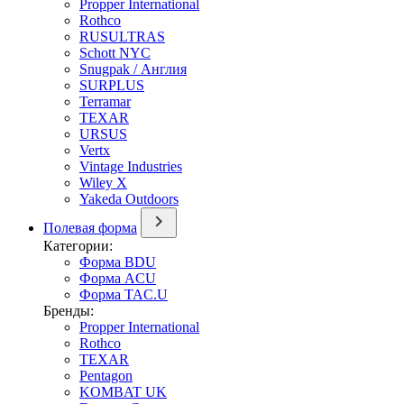
Propper International
Rothco
RUSULTRAS
Schott NYC
Snugpak / Англия
SURPLUS
Terramar
TEXAR
URSUS
Vertx
Vintage Industries
Wiley X
Yakeda Outdoors
Полевая форма
Категории:
Форма BDU
Форма ACU
Форма TAC.U
Бренды:
Propper International
Rothco
TEXAR
Pentagon
KOMBAT UK