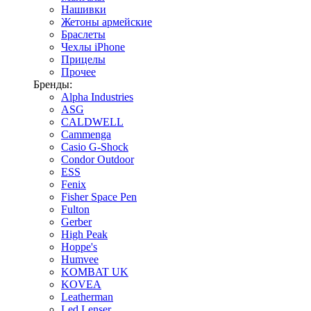
Нашивки
Жетоны армейские
Браслеты
Чехлы iPhone
Прицелы
Прочее
Бренды:
Alpha Industries
ASG
CALDWELL
Cammenga
Casio G-Shock
Condor Outdoor
ESS
Fenix
Fisher Space Pen
Fulton
Gerber
High Peak
Hoppe's
Humvee
KOMBAT UK
KOVEA
Leatherman
Led Lenser