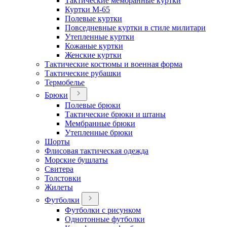
Тактические мембранные куртки
Куртки М-65
Полевые куртки
Повседневные куртки в стиле милитари
Утепленные куртки
Кожаные куртки
Женские куртки
Тактические костюмы и военная форма
Тактические рубашки
Термобелье
Брюки
Полевые брюки
Тактические брюки и штаны
Мембранные брюки
Утепленные брюки
Шорты
Флисовая тактическая одежда
Морские бушлаты
Свитера
Толстовки
Жилеты
Футболки
Футболки с рисунком
Однотонные футболки