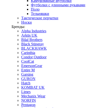
Камуфляжные футболки
Футболки с длинными рукавами
Поло
Тельняшки
Тактические перчатки
Носки
Бренды:
Alpha Industries
Arktis UK
Bilal Brothers
Black Stingray
BLACKHAWK
Carinthia
Condor Outdoor
CoolCat
EmersonGear
Entire M
Garsing
GURON
Hatch
KOMBAT UK
Limes
Mechanix Wear
NORFIN
Pentagon