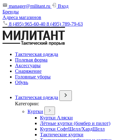
manager@militant.ru
Вход
Бренды
Адреса магазинов
8 (495) 965-60-40
8 (495) 789-79-63
Тактическая одежда
Полевая форма
Аксессуары
Снаряжение
Головные уборы
Обувь
Тактическая одежда
Категории:
Куртки
Куртки Аляски
Лётные куртки (бомбер и пилот)
Куртки СофтШелл/ХардШелл
Тактические куртки