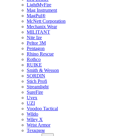
LightMyFire
Mag Instrument
MagPul®
McNett Corporation
Mechanix Wear
MILITANT
Nite Ize
Peltor 3M
Pentagon
Rhino Rescue
Rothco
RUIKE
Smith & Wesson
SORDIN
Stich Profi
Streamlight
SureFire
Uvex
UZI
Voodoo Tactical
Wildo
Wiley X
Wrist Armor
Техкрим