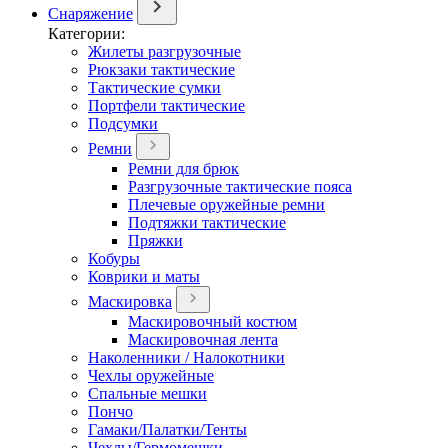
Снаряжение
Категории:
Жилеты разгрузочные
Рюкзаки тактические
Тактические сумки
Портфели тактические
Подсумки
Ремни
Ремни для брюк
Разгрузочные тактические пояса
Плечевые оружейные ремни
Подтяжки тактические
Пряжки
Кобуры
Коврики и маты
Маскировка
Маскировочный костюм
Маскировочная лента
Наколенники / Налокотники
Чехлы оружейные
Спальные мешки
Пончо
Гамаки/Палатки/Тенты
Чехлы/Гермомешки