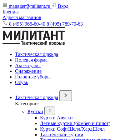
manager@militant.ru
Вход
Бренды
Адреса магазинов
8 (495) 965-60-40
8 (495) 789-79-63
Тактическая одежда
Полевая форма
Аксессуары
Снаряжение
Головные уборы
Обувь
Тактическая одежда
Категории:
Куртки
Куртки Аляски
Лётные куртки (бомбер и пилот)
Куртки СофтШелл/ХардШелл
Тактические куртки