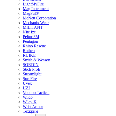
LightMyFire
Mag Instrument
MagPul®
McNett Corporation
Mechanix Wear
MILITANT
Nite Ize
Peltor 3M
Pentagon
Rhino Rescue
Rothco
RUIKE
Smith & Wesson
SORDIN
Stich Profi
Streamlight
SureFire
Uvex
UZI
Voodoo Tactical
Wildo
Wiley X
Wrist Armor
Техкрим