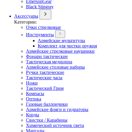
EmersonGear
Black Stingray
Аксессуары
Категории:
Очки стрелковые
Инструменты
Армейские мультитулы
Комплект для чистки оружия
Армейские стрелковые наушники
Фонари тактические
Тактическая медицина
Армейские столовые наборы
Ручки тактические
Тактические часы
Ножи
Тактический Грим
Компасы
Оптика
Газовые баллончики
Армейские фляги и гидраторы
Корды
Свистки / Карабины
Химический источник света
Мангалы