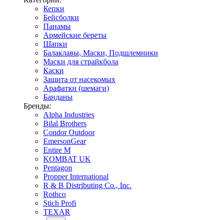
Кепки
Бейсболки
Панамы
Армейские береты
Шапки
Балаклавы, Маски, Подшлемники
Маски для страйкбола
Каски
Защита от насекомых
Арафатки (шемаги)
Банданы
Бренды:
Alpha Industries
Bilal Brothers
Condor Outdoor
EmersonGear
Entire M
KOMBAT UK
Pentagon
Propper International
R & B Distributing Co., Inc.
Rothco
Stich Profi
TEXAR