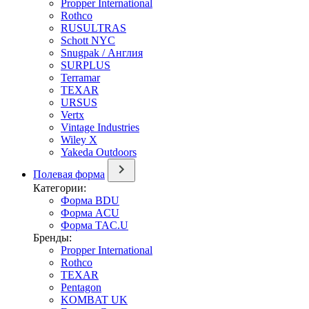
Propper International
Rothco
RUSULTRAS
Schott NYC
Snugpak / Англия
SURPLUS
Terramar
TEXAR
URSUS
Vertx
Vintage Industries
Wiley X
Yakeda Outdoors
Полевая форма
Категории:
Форма BDU
Форма ACU
Форма TAC.U
Бренды:
Propper International
Rothco
TEXAR
Pentagon
KOMBAT UK