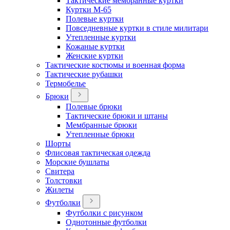
Тактические мембранные куртки
Куртки М-65
Полевые куртки
Повседневные куртки в стиле милитари
Утепленные куртки
Кожаные куртки
Женские куртки
Тактические костюмы и военная форма
Тактические рубашки
Термобелье
Брюки
Полевые брюки
Тактические брюки и штаны
Мембранные брюки
Утепленные брюки
Шорты
Флисовая тактическая одежда
Морские бушлаты
Свитера
Толстовки
Жилеты
Футболки
Футболки с рисунком
Однотонные футболки