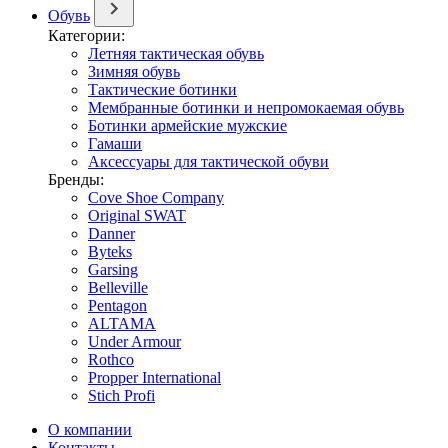
Обувь
Категории:
Летняя тактическая обувь
Зимняя обувь
Тактические ботинки
Мембранные ботинки и непромокаемая обувь
Ботинки армейские мужские
Гамаши
Аксессуары для тактической обуви
Бренды:
Cove Shoe Company
Original SWAT
Danner
Byteks
Garsing
Belleville
Pentagon
ALTAMA
Under Armour
Rothco
Propper International
Stich Profi
О компании
Контакты