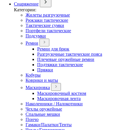
Снаряжение
Категории:
Жилеты разгрузочные
Рюкзаки тактические
Тактические сумки
Портфели тактические
Подсумки
Ремни
Ремни для брюк
Разгрузочные тактические пояса
Плечевые оружейные ремни
Подтяжки тактические
Пряжки
Кобуры
Коврики и маты
Маскировка
Маскировочный костюм
Маскировочная лента
Наколенники / Налокотники
Чехлы оружейные
Спальные мешки
Пончо
Гамаки/Палатки/Тенты
Чехлы/Гермомешки