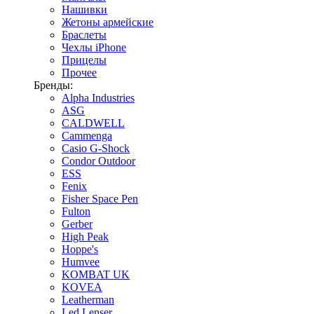
Нашивки
Жетоны армейские
Браслеты
Чехлы iPhone
Прицелы
Прочее
Бренды:
Alpha Industries
ASG
CALDWELL
Cammenga
Casio G-Shock
Condor Outdoor
ESS
Fenix
Fisher Space Pen
Fulton
Gerber
High Peak
Hoppe's
Humvee
KOMBAT UK
KOVEA
Leatherman
Led Lenser