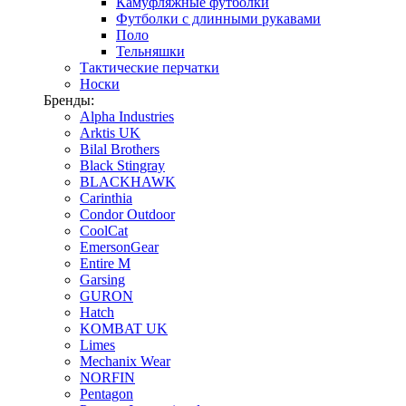
Камуфляжные футболки
Футболки с длинными рукавами
Поло
Тельняшки
Тактические перчатки
Носки
Бренды:
Alpha Industries
Arktis UK
Bilal Brothers
Black Stingray
BLACKHAWK
Carinthia
Condor Outdoor
CoolCat
EmersonGear
Entire M
Garsing
GURON
Hatch
KOMBAT UK
Limes
Mechanix Wear
NORFIN
Pentagon