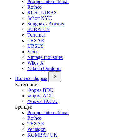
Propper International
Rothco
RUSULTRAS
Schott NYC
Snugpak / Англия
SURPLUS
Terramar
TEXAR
URSUS
Vertx
Vintage Industries
Wiley X
Yakeda Outdoors
Полевая форма
Категории:
Форма BDU
Форма ACU
Форма TAC.U
Бренды:
Propper International
Rothco
TEXAR
Pentagon
KOMBAT UK