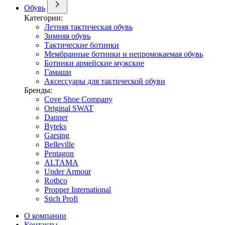
Обувь
Категории:
Летняя тактическая обувь
Зимняя обувь
Тактические ботинки
Мембранные ботинки и непромокаемая обувь
Ботинки армейские мужские
Гамаши
Аксессуары для тактической обуви
Бренды:
Cove Shoe Company
Original SWAT
Danner
Byteks
Garsing
Belleville
Pentagon
ALTAMA
Under Armour
Rothco
Propper International
Stich Profi
О компании
Контакты