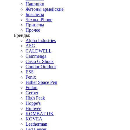
Нашивки
Жетоны армейские
Браслеты
Чехлы iPhone
Прицелы
Прочее
Бренды:
Alpha Industries
ASG
CALDWELL
Cammenga
Casio G-Shock
Condor Outdoor
ESS
Fenix
Fisher Space Pen
Fulton
Gerber
High Peak
Hoppe's
Humvee
KOMBAT UK
KOVEA
Leatherman
Led Lenser