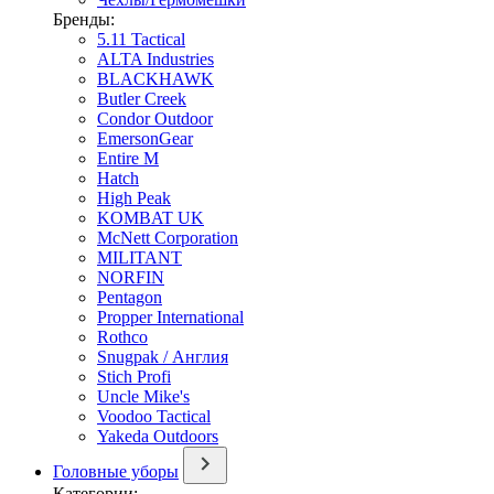
Бренды:
5.11 Tactical
ALTA Industries
BLACKHAWK
Butler Creek
Condor Outdoor
EmersonGear
Entire M
Hatch
High Peak
KOMBAT UK
McNett Corporation
MILITANT
NORFIN
Pentagon
Propper International
Rothco
Snugpak / Англия
Stich Profi
Uncle Mike's
Voodoo Tactical
Yakeda Outdoors
Головные уборы
Категории: