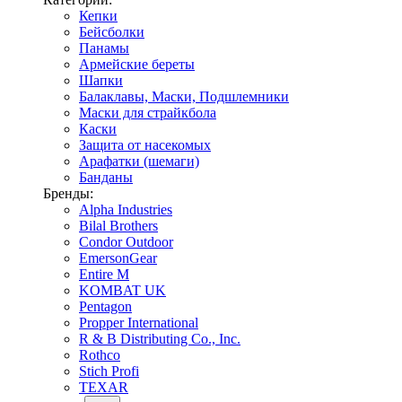
Кепки
Бейсболки
Панамы
Армейские береты
Шапки
Балаклавы, Маски, Подшлемники
Маски для страйкбола
Каски
Защита от насекомых
Арафатки (шемаги)
Банданы
Бренды:
Alpha Industries
Bilal Brothers
Condor Outdoor
EmersonGear
Entire M
KOMBAT UK
Pentagon
Propper International
R & B Distributing Co., Inc.
Rothco
Stich Profi
TEXAR