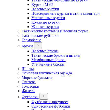
Тактические мембранные куртки
Куртки М-65
Полевые куртки
Повседневные куртки в стиле милитари
Утепленные куртки
Кожаные куртки
Женские куртки
Тактические костюмы и военная форма
Тактические рубашки
Термобелье
Брюки
Полевые брюки
Тактические брюки и штаны
Мембранные брюки
Утепленные брюки
Шорты
Флисовая тактическая одежда
Морские бушлаты
Свитера
Толстовки
Жилеты
Футболки
Футболки с рисунком
Однотонные футболки