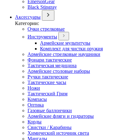
EmersonGear
Black Stingray
Аксессуары
Категории:
Очки стрелковые
Инструменты
Армейские мультитулы
Комплект для чистки оружия
Армейские стрелковые наушники
Фонари тактические
Тактическая медицина
Армейские столовые наборы
Ручки тактические
Тактические часы
Ножи
Тактический Грим
Компасы
Оптика
Газовые баллончики
Армейские фляги и гидраторы
Корды
Свистки / Карабины
Химический источник света
Мангалы