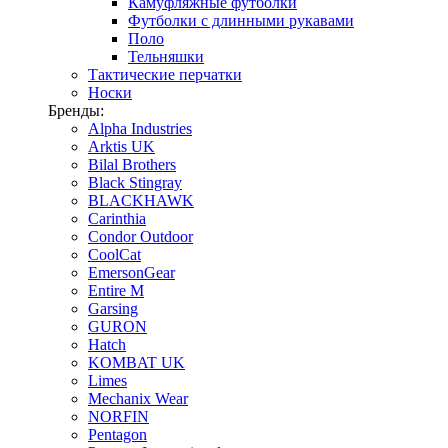
Камуфляжные футболки
Футболки с длинными рукавами
Поло
Тельняшки
Тактические перчатки
Носки
Бренды:
Alpha Industries
Arktis UK
Bilal Brothers
Black Stingray
BLACKHAWK
Carinthia
Condor Outdoor
CoolCat
EmersonGear
Entire M
Garsing
GURON
Hatch
KOMBAT UK
Limes
Mechanix Wear
NORFIN
Pentagon