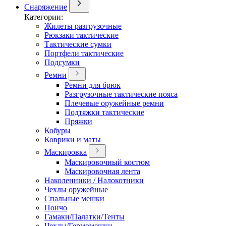
Снаряжение
Категории:
Жилеты разгрузочные
Рюкзаки тактические
Тактические сумки
Портфели тактические
Подсумки
Ремни
Ремни для брюк
Разгрузочные тактические пояса
Плечевые оружейные ремни
Подтяжки тактические
Пряжки
Кобуры
Коврики и маты
Маскировка
Маскировочный костюм
Маскировочная лента
Наколенники / Налокотники
Чехлы оружейные
Спальные мешки
Пончо
Гамаки/Палатки/Тенты
Чехлы/Гермомешки