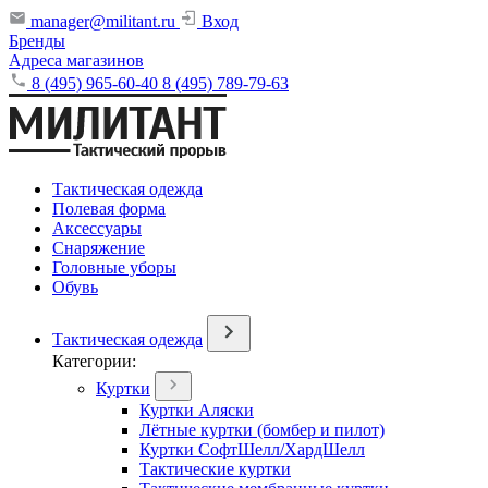
manager@militant.ru
Вход
Бренды
Адреса магазинов
8 (495) 965-60-40
8 (495) 789-79-63
Тактическая одежда
Полевая форма
Аксессуары
Снаряжение
Головные уборы
Обувь
Тактическая одежда
Категории:
Куртки
Куртки Аляски
Лётные куртки (бомбер и пилот)
Куртки СофтШелл/ХардШелл
Тактические куртки