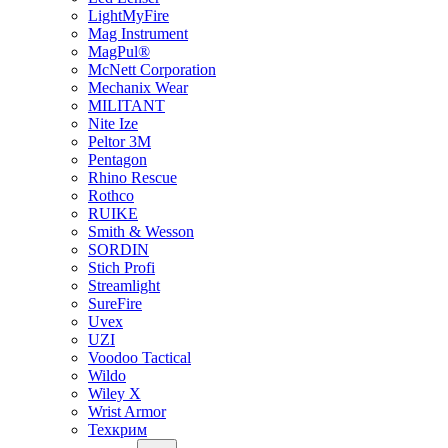
LightMyFire
Mag Instrument
MagPul®
McNett Corporation
Mechanix Wear
MILITANT
Nite Ize
Peltor 3M
Pentagon
Rhino Rescue
Rothco
RUIKE
Smith & Wesson
SORDIN
Stich Profi
Streamlight
SureFire
Uvex
UZI
Voodoo Tactical
Wildo
Wiley X
Wrist Armor
Техкрим