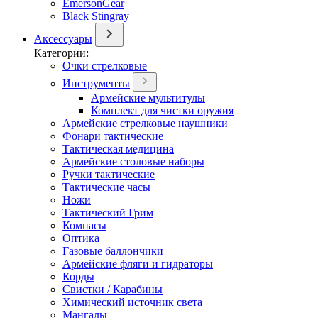
EmersonGear
Black Stingray
Аксессуары
Категории:
Очки стрелковые
Инструменты
Армейские мультитулы
Комплект для чистки оружия
Армейские стрелковые наушники
Фонари тактические
Тактическая медицина
Армейские столовые наборы
Ручки тактические
Тактические часы
Ножи
Тактический Грим
Компасы
Оптика
Газовые баллончики
Армейские фляги и гидраторы
Корды
Свистки / Карабины
Химический источник света
Мангалы