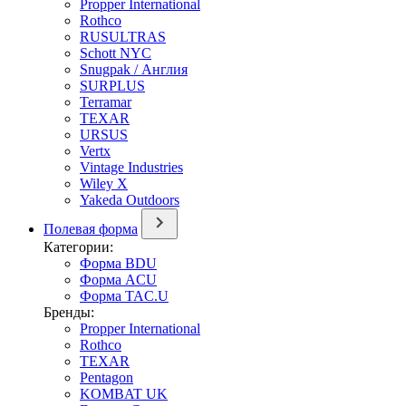
Propper International
Rothco
RUSULTRAS
Schott NYC
Snugpak / Англия
SURPLUS
Terramar
TEXAR
URSUS
Vertx
Vintage Industries
Wiley X
Yakeda Outdoors
Полевая форма
Категории:
Форма BDU
Форма ACU
Форма TAC.U
Бренды:
Propper International
Rothco
TEXAR
Pentagon
KOMBAT UK