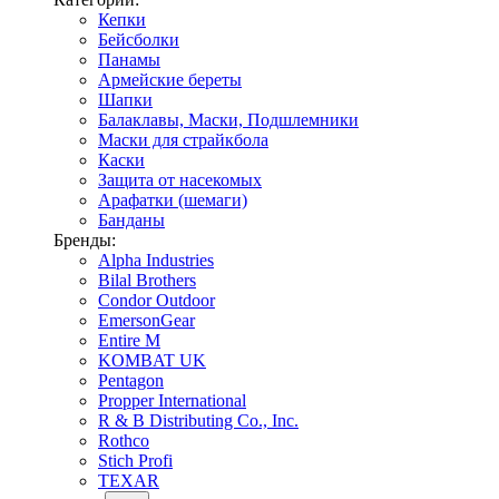
Кепки
Бейсболки
Панамы
Армейские береты
Шапки
Балаклавы, Маски, Подшлемники
Маски для страйкбола
Каски
Защита от насекомых
Арафатки (шемаги)
Банданы
Бренды:
Alpha Industries
Bilal Brothers
Condor Outdoor
EmersonGear
Entire M
KOMBAT UK
Pentagon
Propper International
R & B Distributing Co., Inc.
Rothco
Stich Profi
TEXAR