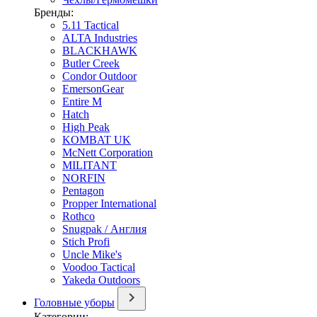
Бренды:
5.11 Tactical
ALTA Industries
BLACKHAWK
Butler Creek
Condor Outdoor
EmersonGear
Entire M
Hatch
High Peak
KOMBAT UK
McNett Corporation
MILITANT
NORFIN
Pentagon
Propper International
Rothco
Snugpak / Англия
Stich Profi
Uncle Mike's
Voodoo Tactical
Yakeda Outdoors
Головные уборы
Категории: