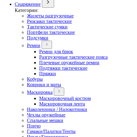
Снаряжение
Категории:
Жилеты разгрузочные
Рюкзаки тактические
Тактические сумки
Портфели тактические
Подсумки
Ремни
Ремни для брюк
Разгрузочные тактические пояса
Плечевые оружейные ремни
Подтяжки тактические
Пряжки
Кобуры
Коврики и маты
Маскировка
Маскировочный костюм
Маскировочная лента
Наколенники / Налокотники
Чехлы оружейные
Спальные мешки
Пончо
Гамаки/Палатки/Тенты
Чехлы/Гермомешки