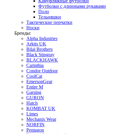
Камуфляжные футболки
Футболки с длинными рукавами
Поло
Тельняшки
Тактические перчатки
Носки
Бренды:
Alpha Industries
Arktis UK
Bilal Brothers
Black Stingray
BLACKHAWK
Carinthia
Condor Outdoor
CoolCat
EmersonGear
Entire M
Garsing
GURON
Hatch
KOMBAT UK
Limes
Mechanix Wear
NORFIN
Pentagon