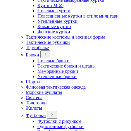
Тактические мембранные куртки
Куртки М-65
Полевые куртки
Повседневные куртки в стиле милитари
Утепленные куртки
Кожаные куртки
Женские куртки
Тактические костюмы и военная форма
Тактические рубашки
Термобелье
Брюки
Полевые брюки
Тактические брюки и штаны
Мембранные брюки
Утепленные брюки
Шорты
Флисовая тактическая одежда
Морские бушлаты
Свитера
Толстовки
Жилеты
Футболки
Футболки с рисунком
Однотонные футболки