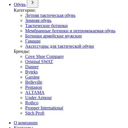
Обувь
Категории:
Летняя тактическая обувь
Зимняя обувь
Тактические ботинки
Мембранные ботинки и непромокаемая обувь
Ботинки армейские мужские
Гамаши
Аксессуары для тактической обуви
Бренды:
Cove Shoe Company
Original SWAT
Danner
Byteks
Garsing
Belleville
Pentagon
ALTAMA
Under Armour
Rothco
Propper International
Stich Profi
О компании
Контакты