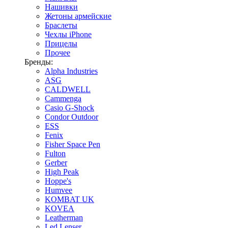
Нашивки
Жетоны армейские
Браслеты
Чехлы iPhone
Прицелы
Прочее
Бренды:
Alpha Industries
ASG
CALDWELL
Cammenga
Casio G-Shock
Condor Outdoor
ESS
Fenix
Fisher Space Pen
Fulton
Gerber
High Peak
Hoppe's
Humvee
KOMBAT UK
KOVEA
Leatherman
Led Lenser