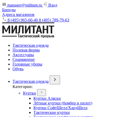
manager@militant.ru
Вход
Бренды
Адреса магазинов
8 (495) 965-60-40
8 (495) 789-79-63
Тактическая одежда
Полевая форма
Аксессуары
Снаряжение
Головные уборы
Обувь
Тактическая одежда
Категории:
Куртки
Куртки Аляски
Лётные куртки (бомбер и пилот)
Куртки СофтШелл/ХардШелл
Тактические куртки