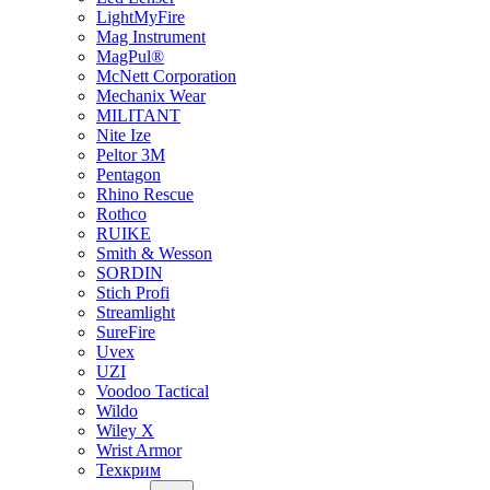
LightMyFire
Mag Instrument
MagPul®
McNett Corporation
Mechanix Wear
MILITANT
Nite Ize
Peltor 3M
Pentagon
Rhino Rescue
Rothco
RUIKE
Smith & Wesson
SORDIN
Stich Profi
Streamlight
SureFire
Uvex
UZI
Voodoo Tactical
Wildo
Wiley X
Wrist Armor
Техкрим