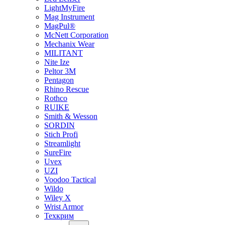
LightMyFire
Mag Instrument
MagPul®
McNett Corporation
Mechanix Wear
MILITANT
Nite Ize
Peltor 3M
Pentagon
Rhino Rescue
Rothco
RUIKE
Smith & Wesson
SORDIN
Stich Profi
Streamlight
SureFire
Uvex
UZI
Voodoo Tactical
Wildo
Wiley X
Wrist Armor
Техкрим