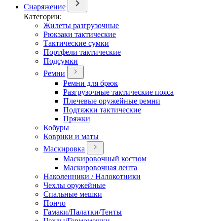
Снаряжение
Категории:
Жилеты разгрузочные
Рюкзаки тактические
Тактические сумки
Портфели тактические
Подсумки
Ремни
Ремни для брюк
Разгрузочные тактические пояса
Плечевые оружейные ремни
Подтяжки тактические
Пряжки
Кобуры
Коврики и маты
Маскировка
Маскировочный костюм
Маскировочная лента
Наколенники / Налокотники
Чехлы оружейные
Спальные мешки
Пончо
Гамаки/Палатки/Тенты
Чехлы/Гермомешки