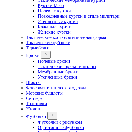
Тактические мембранные куртки
Куртки М-65
Полевые куртки
Повседневные куртки в стиле милитари
Утепленные куртки
Кожаные куртки
Женские куртки
Тактические костюмы и военная форма
Тактические рубашки
Термобелье
Брюки
Полевые брюки
Тактические брюки и штаны
Мембранные брюки
Утепленные брюки
Шорты
Флисовая тактическая одежда
Морские бушлаты
Свитера
Толстовки
Жилеты
Футболки
Футболки с рисунком
Однотонные футболки