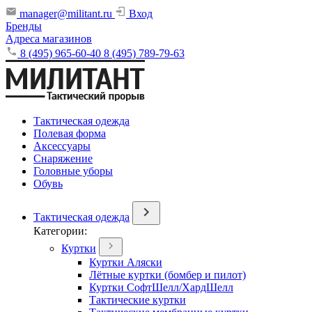
manager@militant.ru
Вход
Бренды
Адреса магазинов
8 (495) 965-60-40
8 (495) 789-79-63
Тактическая одежда
Полевая форма
Аксессуары
Снаряжение
Головные уборы
Обувь
Тактическая одежда
Категории:
Куртки
Куртки Аляски
Лётные куртки (бомбер и пилот)
Куртки СофтШелл/ХардШелл
Тактические куртки