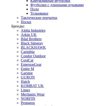
Камуфляжные футболки
Футболки с длинными рукавами
Поло
Тельняшки
Тактические перчатки
Носки
Бренды:
Alpha Industries
Arktis UK
Bilal Brothers
Black Stingray
BLACKHAWK
Carinthia
Condor Outdoor
CoolCat
EmersonGear
Entire M
Garsing
GURON
Hatch
KOMBAT UK
Limes
Mechanix Wear
NORFIN
Pentagon