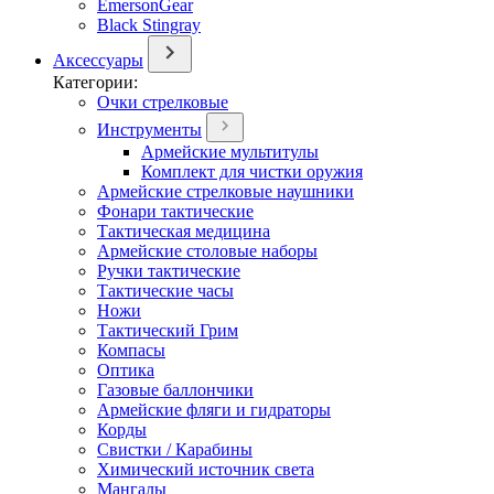
EmersonGear
Black Stingray
Аксессуары
Категории:
Очки стрелковые
Инструменты
Армейские мультитулы
Комплект для чистки оружия
Армейские стрелковые наушники
Фонари тактические
Тактическая медицина
Армейские столовые наборы
Ручки тактические
Тактические часы
Ножи
Тактический Грим
Компасы
Оптика
Газовые баллончики
Армейские фляги и гидраторы
Корды
Свистки / Карабины
Химический источник света
Мангалы