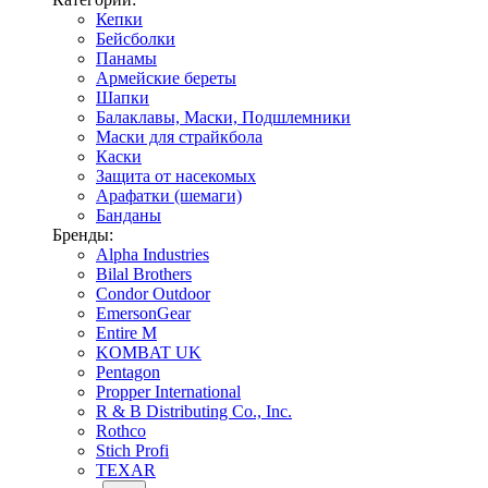
Кепки
Бейсболки
Панамы
Армейские береты
Шапки
Балаклавы, Маски, Подшлемники
Маски для страйкбола
Каски
Защита от насекомых
Арафатки (шемаги)
Банданы
Бренды:
Alpha Industries
Bilal Brothers
Condor Outdoor
EmersonGear
Entire M
KOMBAT UK
Pentagon
Propper International
R & B Distributing Co., Inc.
Rothco
Stich Profi
TEXAR