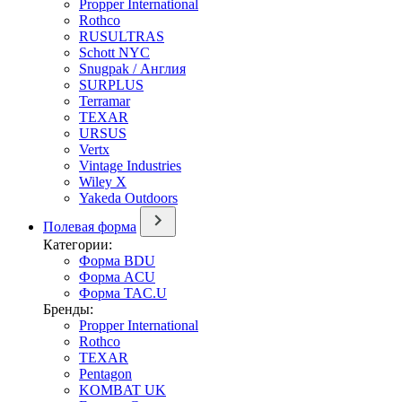
Propper International
Rothco
RUSULTRAS
Schott NYC
Snugpak / Англия
SURPLUS
Terramar
TEXAR
URSUS
Vertx
Vintage Industries
Wiley X
Yakeda Outdoors
Полевая форма
Категории:
Форма BDU
Форма ACU
Форма TAC.U
Бренды:
Propper International
Rothco
TEXAR
Pentagon
KOMBAT UK