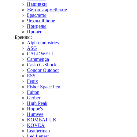
Нашивки
Жетоны армейские
Браслеты
Чехлы iPhone
Прицелы
Прочее
Бренды:
Alpha Industries
ASG
CALDWELL
Cammenga
Casio G-Shock
Condor Outdoor
ESS
Fenix
Fisher Space Pen
Fulton
Gerber
High Peak
Hoppe's
Humvee
KOMBAT UK
KOVEA
Leatherman
Led Lenser