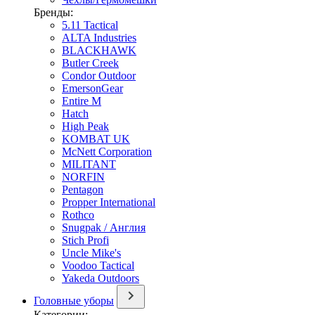
Бренды:
5.11 Tactical
ALTA Industries
BLACKHAWK
Butler Creek
Condor Outdoor
EmersonGear
Entire M
Hatch
High Peak
KOMBAT UK
McNett Corporation
MILITANT
NORFIN
Pentagon
Propper International
Rothco
Snugpak / Англия
Stich Profi
Uncle Mike's
Voodoo Tactical
Yakeda Outdoors
Головные уборы
Категории: