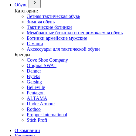
Обувь
Категории:
Летняя тактическая обувь
Зимняя обувь
Тактические ботинки
Мембранные ботинки и непромокаемая обувь
Ботинки армейские мужские
Гамаши
Аксессуары для тактической обуви
Бренды:
Cove Shoe Company
Original SWAT
Danner
Byteks
Garsing
Belleville
Pentagon
ALTAMA
Under Armour
Rothco
Propper International
Stich Profi
О компании
Контакты