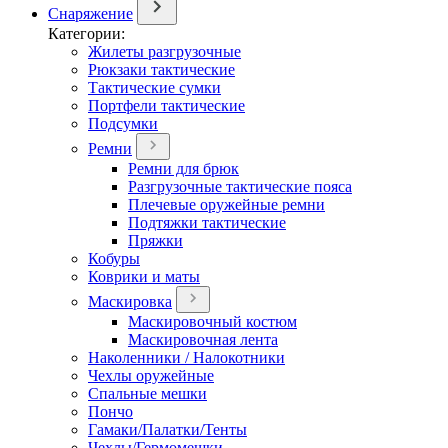
Снаряжение
Категории:
Жилеты разгрузочные
Рюкзаки тактические
Тактические сумки
Портфели тактические
Подсумки
Ремни
Ремни для брюк
Разгрузочные тактические пояса
Плечевые оружейные ремни
Подтяжки тактические
Пряжки
Кобуры
Коврики и маты
Маскировка
Маскировочный костюм
Маскировочная лента
Наколенники / Налокотники
Чехлы оружейные
Спальные мешки
Пончо
Гамаки/Палатки/Тенты
Чехлы/Гермомешки