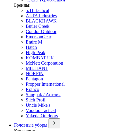
Бренды:
5.11 Tactical
ALTA Industries
BLACKHAWK
Butler Creek
Condor Outdoor
EmersonGear
Entire M
Hatch
High Peak
KOMBAT UK
McNett Corporation
MILITANT
NORFIN
Pentagon
Propper International
Rothco
Snugpak / Англия
Stich Profi
Uncle Mike's
Voodoo Tactical
Yakeda Outdoors
Головные уборы
Категории: