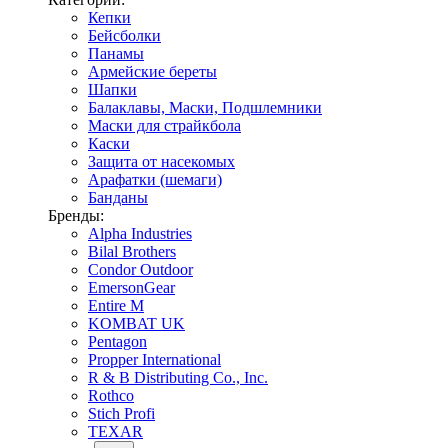
Кепки
Бейсболки
Панамы
Армейские береты
Шапки
Балаклавы, Маски, Подшлемники
Маски для страйкбола
Каски
Защита от насекомых
Арафатки (шемаги)
Банданы
Бренды:
Alpha Industries
Bilal Brothers
Condor Outdoor
EmersonGear
Entire M
KOMBAT UK
Pentagon
Propper International
R & B Distributing Co., Inc.
Rothco
Stich Profi
TEXAR