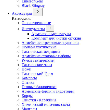
EmersonGear
Black Stingray
Аксессуары
Категории:
Очки стрелковые
Инструменты
Армейские мультитулы
Комплект для чистки оружия
Армейские стрелковые наушники
Фонари тактические
Тактическая медицина
Армейские столовые наборы
Ручки тактические
Тактические часы
Ножи
Тактический Грим
Компасы
Оптика
Газовые баллончики
Армейские фляги и гидраторы
Корды
Свистки / Карабины
Химический источник света
Мангалы