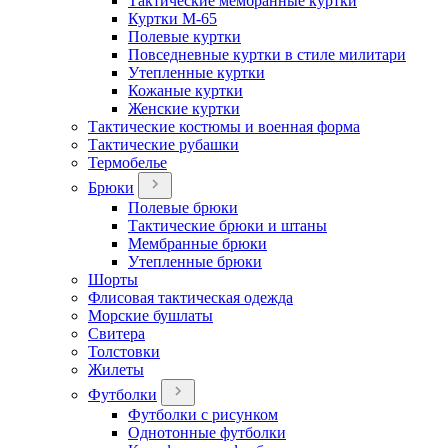
Тактические мембранные куртки
Куртки М-65
Полевые куртки
Повседневные куртки в стиле милитари
Утепленные куртки
Кожаные куртки
Женские куртки
Тактические костюмы и военная форма
Тактические рубашки
Термобелье
Брюки
Полевые брюки
Тактические брюки и штаны
Мембранные брюки
Утепленные брюки
Шорты
Флисовая тактическая одежда
Морские бушлаты
Свитера
Толстовки
Жилеты
Футболки
Футболки с рисунком
Однотонные футболки