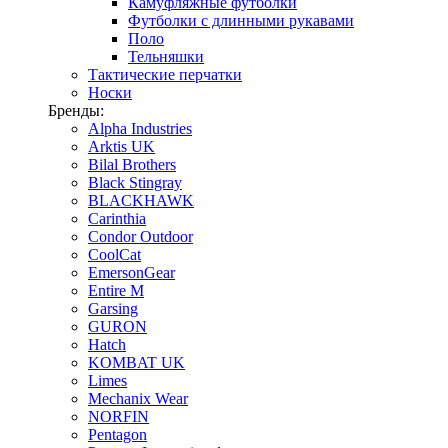
Камуфляжные футболки
Футболки с длинными рукавами
Поло
Тельняшки
Тактические перчатки
Носки
Бренды:
Alpha Industries
Arktis UK
Bilal Brothers
Black Stingray
BLACKHAWK
Carinthia
Condor Outdoor
CoolCat
EmersonGear
Entire M
Garsing
GURON
Hatch
KOMBAT UK
Limes
Mechanix Wear
NORFIN
Pentagon