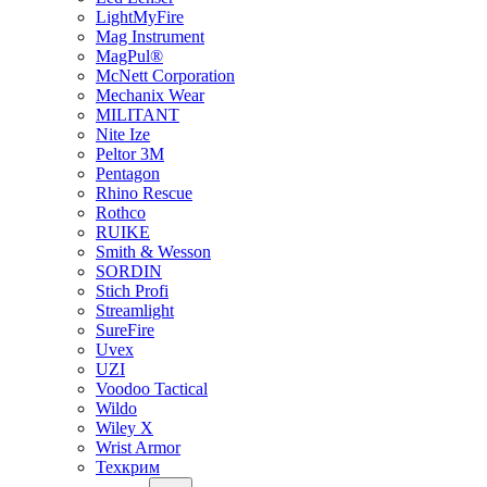
LightMyFire
Mag Instrument
MagPul®
McNett Corporation
Mechanix Wear
MILITANT
Nite Ize
Peltor 3M
Pentagon
Rhino Rescue
Rothco
RUIKE
Smith & Wesson
SORDIN
Stich Profi
Streamlight
SureFire
Uvex
UZI
Voodoo Tactical
Wildo
Wiley X
Wrist Armor
Техкрим