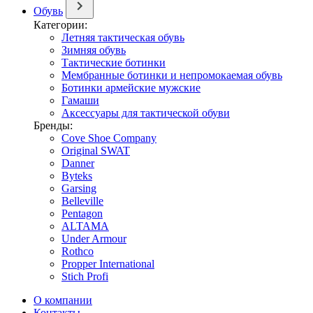
Обувь
Категории:
Летняя тактическая обувь
Зимняя обувь
Тактические ботинки
Мембранные ботинки и непромокаемая обувь
Ботинки армейские мужские
Гамаши
Аксессуары для тактической обуви
Бренды:
Cove Shoe Company
Original SWAT
Danner
Byteks
Garsing
Belleville
Pentagon
ALTAMA
Under Armour
Rothco
Propper International
Stich Profi
О компании
Контакты