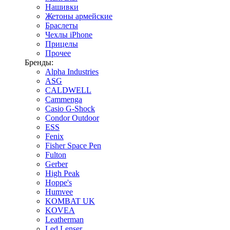
Нашивки
Жетоны армейские
Браслеты
Чехлы iPhone
Прицелы
Прочее
Бренды:
Alpha Industries
ASG
CALDWELL
Cammenga
Casio G-Shock
Condor Outdoor
ESS
Fenix
Fisher Space Pen
Fulton
Gerber
High Peak
Hoppe's
Humvee
KOMBAT UK
KOVEA
Leatherman
Led Lenser