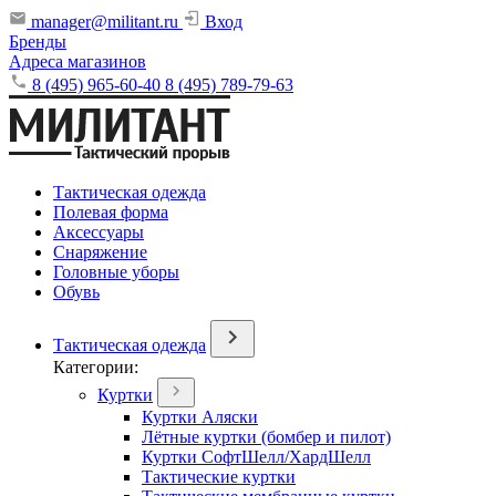
manager@militant.ru
Вход
Бренды
Адреса магазинов
8 (495) 965-60-40
8 (495) 789-79-63
Тактическая одежда
Полевая форма
Аксессуары
Снаряжение
Головные уборы
Обувь
Тактическая одежда
Категории:
Куртки
Куртки Аляски
Лётные куртки (бомбер и пилот)
Куртки СофтШелл/ХардШелл
Тактические куртки