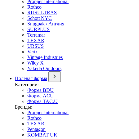
Propper International
Rothco
RUSULTRAS
Schott NYC
Snugpak / Англия
SURPLUS
Terramar
TEXAR
URSUS
Vertx
Vintage Industries
Wiley X
Yakeda Outdoors
Полевая форма
Категории:
Форма BDU
Форма ACU
Форма TAC.U
Бренды:
Propper International
Rothco
TEXAR
Pentagon
KOMBAT UK