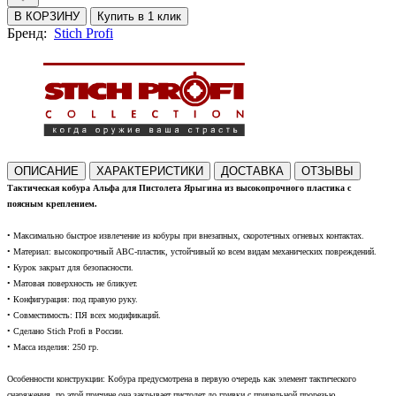
В КОРЗИНУ
Купить в 1 клик
Бренд:
Stich Profi
ОПИСАНИЕ
ХАРАКТЕРИСТИКИ
ДОСТАВКА
ОТЗЫВЫ
Тактическая кобура Альфа для Пистолета Ярыгина из высокопрочного пластика с
поясным креплением.
•
Максимально быстрое извлечение из кобуры при внезапных, скоротечных огневых контактах.
•
Материал: высокопрочный АВС-пластик, устойчивый ко всем видам механических повреждений.
• Курок закрыт для безопасности.
• Матовая поверхность не бликует.
•
Конфигурация: под правую руку.
•
Совместимость:
ПЯ всех модификаций
.
• Сделано Stich Profi в России.
•
Масса изделия: 250 гр.
Особенности конструкции:
Кобура предусмотрена в первую очередь как элемент тактического
снаряжения, по этой причине она закрывает пистолет до гривки с прицельной прорезью