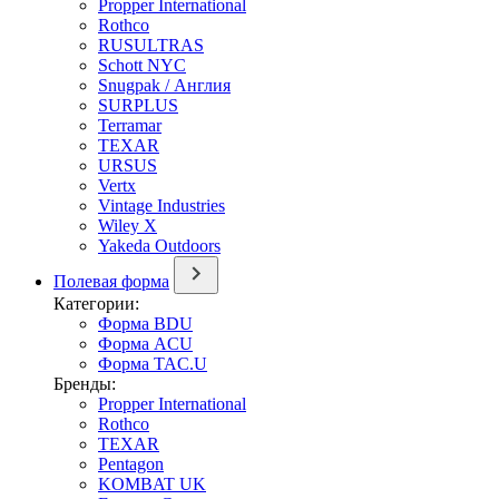
Propper International
Rothco
RUSULTRAS
Schott NYC
Snugpak / Англия
SURPLUS
Terramar
TEXAR
URSUS
Vertx
Vintage Industries
Wiley X
Yakeda Outdoors
Полевая форма
Категории:
Форма BDU
Форма ACU
Форма TAC.U
Бренды:
Propper International
Rothco
TEXAR
Pentagon
KOMBAT UK