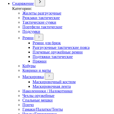
Снаряжение
Категории:
Жилеты разгрузочные
Рюкзаки тактические
Тактические сумки
Портфели тактические
Подсумки
Ремни
Ремни для брюк
Разгрузочные тактические пояса
Плечевые оружейные ремни
Подтяжки тактические
Пряжки
Кобуры
Коврики и маты
Маскировка
Маскировочный костюм
Маскировочная лента
Наколенники / Налокотники
Чехлы оружейные
Спальные мешки
Пончо
Гамаки/Палатки/Тенты
Чехлы/Гермомешки