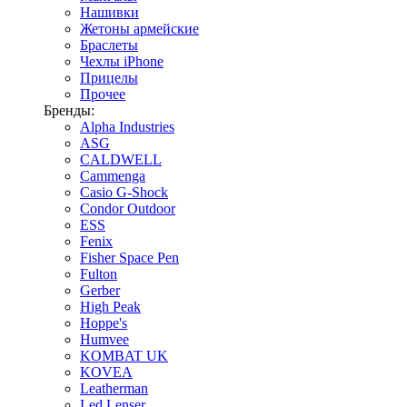
Нашивки
Жетоны армейские
Браслеты
Чехлы iPhone
Прицелы
Прочее
Бренды:
Alpha Industries
ASG
CALDWELL
Cammenga
Casio G-Shock
Condor Outdoor
ESS
Fenix
Fisher Space Pen
Fulton
Gerber
High Peak
Hoppe's
Humvee
KOMBAT UK
KOVEA
Leatherman
Led Lenser