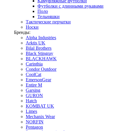
Камуфляжные футболки
Футболки с длинными рукавами
Поло
Тельняшки
Тактические перчатки
Носки
Бренды:
Alpha Industries
Arktis UK
Bilal Brothers
Black Stingray
BLACKHAWK
Carinthia
Condor Outdoor
CoolCat
EmersonGear
Entire M
Garsing
GURON
Hatch
KOMBAT UK
Limes
Mechanix Wear
NORFIN
Pentagon