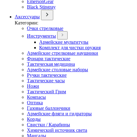
EmersonGear
Black Stingray
Аксессуары
Категории:
Очки стрелковые
Инструменты
Армейские мультитулы
Комплект для чистки оружия
Армейские стрелковые наушники
Фонари тактические
Тактическая медицина
Армейские столовые наборы
Ручки тактические
Тактические часы
Ножи
Тактический Грим
Компасы
Оптика
Газовые баллончики
Армейские фляги и гидраторы
Корды
Свистки / Карабины
Химический источник света
Мангалы