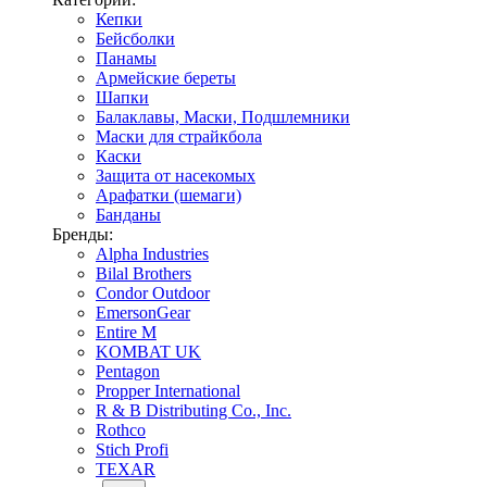
Кепки
Бейсболки
Панамы
Армейские береты
Шапки
Балаклавы, Маски, Подшлемники
Маски для страйкбола
Каски
Защита от насекомых
Арафатки (шемаги)
Банданы
Бренды:
Alpha Industries
Bilal Brothers
Condor Outdoor
EmersonGear
Entire M
KOMBAT UK
Pentagon
Propper International
R & B Distributing Co., Inc.
Rothco
Stich Profi
TEXAR