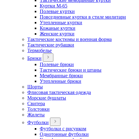
Тактические мембранные куртки
Куртки М-65
Полевые куртки
Повседневные куртки в стиле милитари
Утепленные куртки
Кожаные куртки
Женские куртки
Тактические костюмы и военная форма
Тактические рубашки
Термобелье
Брюки
Полевые брюки
Тактические брюки и штаны
Мембранные брюки
Утепленные брюки
Шорты
Флисовая тактическая одежда
Морские бушлаты
Свитера
Толстовки
Жилеты
Футболки
Футболки с рисунком
Однотонные футболки