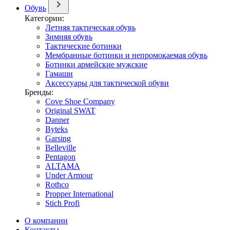
Обувь
Категории:
Летняя тактическая обувь
Зимняя обувь
Тактические ботинки
Мембранные ботинки и непромокаемая обувь
Ботинки армейские мужские
Гамаши
Аксессуары для тактической обуви
Бренды:
Cove Shoe Company
Original SWAT
Danner
Byteks
Garsing
Belleville
Pentagon
ALTAMA
Under Armour
Rothco
Propper International
Stich Profi
О компании
Контакты