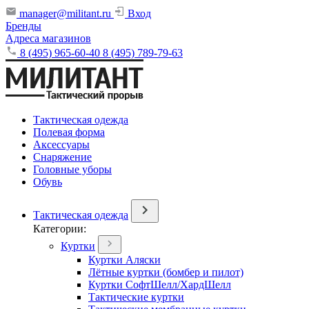
manager@militant.ru
Вход
Бренды
Адреса магазинов
8 (495) 965-60-40
8 (495) 789-79-63
Тактическая одежда
Полевая форма
Аксессуары
Снаряжение
Головные уборы
Обувь
Тактическая одежда
Категории:
Куртки
Куртки Аляски
Лётные куртки (бомбер и пилот)
Куртки СофтШелл/ХардШелл
Тактические куртки