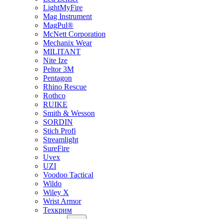
LightMyFire
Mag Instrument
MagPul®
McNett Corporation
Mechanix Wear
MILITANT
Nite Ize
Peltor 3M
Pentagon
Rhino Rescue
Rothco
RUIKE
Smith & Wesson
SORDIN
Stich Profi
Streamlight
SureFire
Uvex
UZI
Voodoo Tactical
Wildo
Wiley X
Wrist Armor
Техкрим