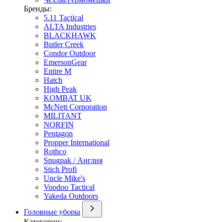
Бренды:
5.11 Tactical
ALTA Industries
BLACKHAWK
Butler Creek
Condor Outdoor
EmersonGear
Entire M
Hatch
High Peak
KOMBAT UK
McNett Corporation
MILITANT
NORFIN
Pentagon
Propper International
Rothco
Snugpak / Англия
Stich Profi
Uncle Mike's
Voodoo Tactical
Yakeda Outdoors
Головные уборы
Категории: