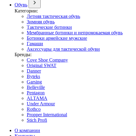
Обувь
Категории:
Летняя тактическая обувь
Зимняя обувь
Тактические ботинки
Мембранные ботинки и непромокаемая обувь
Ботинки армейские мужские
Гамаши
Аксессуары для тактической обуви
Бренды:
Cove Shoe Company
Original SWAT
Danner
Byteks
Garsing
Belleville
Pentagon
ALTAMA
Under Armour
Rothco
Propper International
Stich Profi
О компании
Контакты