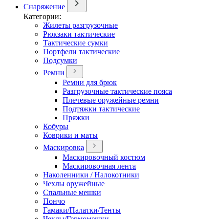
Снаряжение
Категории:
Жилеты разгрузочные
Рюкзаки тактические
Тактические сумки
Портфели тактические
Подсумки
Ремни
Ремни для брюк
Разгрузочные тактические пояса
Плечевые оружейные ремни
Подтяжки тактические
Пряжки
Кобуры
Коврики и маты
Маскировка
Маскировочный костюм
Маскировочная лента
Наколенники / Налокотники
Чехлы оружейные
Спальные мешки
Пончо
Гамаки/Палатки/Тенты
Чехлы/Гермомешки