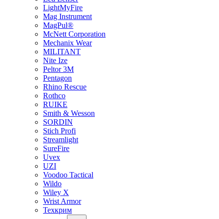
LightMyFire
Mag Instrument
MagPul®
McNett Corporation
Mechanix Wear
MILITANT
Nite Ize
Peltor 3M
Pentagon
Rhino Rescue
Rothco
RUIKE
Smith & Wesson
SORDIN
Stich Profi
Streamlight
SureFire
Uvex
UZI
Voodoo Tactical
Wildo
Wiley X
Wrist Armor
Техкрим