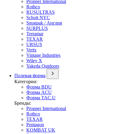
Propper International
Rothco
RUSULTRAS
Schott NYC
Snugpak / Англия
SURPLUS
Terramar
TEXAR
URSUS
Vertx
Vintage Industries
Wiley X
Yakeda Outdoors
Полевая форма
Категории:
Форма BDU
Форма ACU
Форма TAC.U
Бренды:
Propper International
Rothco
TEXAR
Pentagon
KOMBAT UK