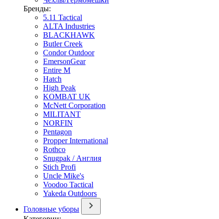
Бренды:
5.11 Tactical
ALTA Industries
BLACKHAWK
Butler Creek
Condor Outdoor
EmersonGear
Entire M
Hatch
High Peak
KOMBAT UK
McNett Corporation
MILITANT
NORFIN
Pentagon
Propper International
Rothco
Snugpak / Англия
Stich Profi
Uncle Mike's
Voodoo Tactical
Yakeda Outdoors
Головные уборы
Категории: