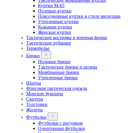
Тактические мембранные куртки
Куртки М-65
Полевые куртки
Повседневные куртки в стиле милитари
Утепленные куртки
Кожаные куртки
Женские куртки
Тактические костюмы и военная форма
Тактические рубашки
Термобелье
Брюки
Полевые брюки
Тактические брюки и штаны
Мембранные брюки
Утепленные брюки
Шорты
Флисовая тактическая одежда
Морские бушлаты
Свитера
Толстовки
Жилеты
Футболки
Футболки с рисунком
Однотонные футболки