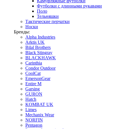
Камуфляжные футболки
Футболки с длинными рукавами
Поло
Тельняшки
Тактические перчатки
Носки
Бренды:
Alpha Industries
Arktis UK
Bilal Brothers
Black Stingray
BLACKHAWK
Carinthia
Condor Outdoor
CoolCat
EmersonGear
Entire M
Garsing
GURON
Hatch
KOMBAT UK
Limes
Mechanix Wear
NORFIN
Pentagon