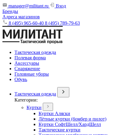
manager@militant.ru
Вход
Бренды
Адреса магазинов
8 (495) 965-60-40
8 (495) 789-79-63
Тактическая одежда
Полевая форма
Аксессуары
Снаряжение
Головные уборы
Обувь
Тактическая одежда
Категории:
Куртки
Куртки Аляски
Лётные куртки (бомбер и пилот)
Куртки СофтШелл/ХардШелл
Тактические куртки