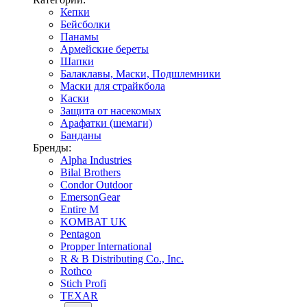
Кепки
Бейсболки
Панамы
Армейские береты
Шапки
Балаклавы, Маски, Подшлемники
Маски для страйкбола
Каски
Защита от насекомых
Арафатки (шемаги)
Банданы
Бренды:
Alpha Industries
Bilal Brothers
Condor Outdoor
EmersonGear
Entire M
KOMBAT UK
Pentagon
Propper International
R & B Distributing Co., Inc.
Rothco
Stich Profi
TEXAR