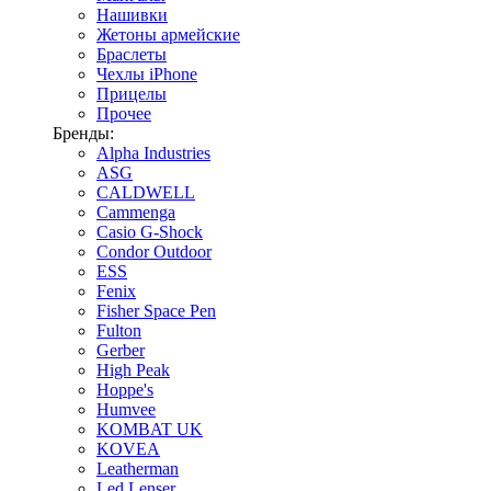
Нашивки
Жетоны армейские
Браслеты
Чехлы iPhone
Прицелы
Прочее
Бренды:
Alpha Industries
ASG
CALDWELL
Cammenga
Casio G-Shock
Condor Outdoor
ESS
Fenix
Fisher Space Pen
Fulton
Gerber
High Peak
Hoppe's
Humvee
KOMBAT UK
KOVEA
Leatherman
Led Lenser