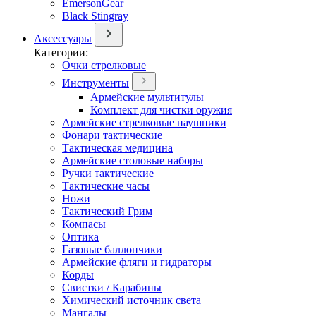
EmersonGear
Black Stingray
Аксессуары
Категории:
Очки стрелковые
Инструменты
Армейские мультитулы
Комплект для чистки оружия
Армейские стрелковые наушники
Фонари тактические
Тактическая медицина
Армейские столовые наборы
Ручки тактические
Тактические часы
Ножи
Тактический Грим
Компасы
Оптика
Газовые баллончики
Армейские фляги и гидраторы
Корды
Свистки / Карабины
Химический источник света
Мангалы