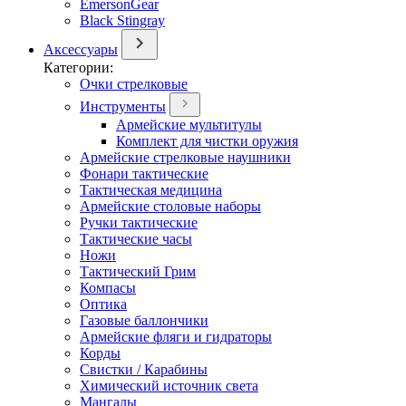
EmersonGear
Black Stingray
Аксессуары
Категории:
Очки стрелковые
Инструменты
Армейские мультитулы
Комплект для чистки оружия
Армейские стрелковые наушники
Фонари тактические
Тактическая медицина
Армейские столовые наборы
Ручки тактические
Тактические часы
Ножи
Тактический Грим
Компасы
Оптика
Газовые баллончики
Армейские фляги и гидраторы
Корды
Свистки / Карабины
Химический источник света
Мангалы