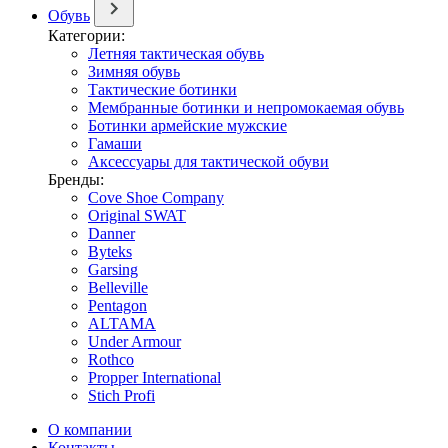
Обувь
Категории:
Летняя тактическая обувь
Зимняя обувь
Тактические ботинки
Мембранные ботинки и непромокаемая обувь
Ботинки армейские мужские
Гамаши
Аксессуары для тактической обуви
Бренды:
Cove Shoe Company
Original SWAT
Danner
Byteks
Garsing
Belleville
Pentagon
ALTAMA
Under Armour
Rothco
Propper International
Stich Profi
О компании
Контакты