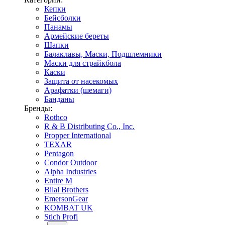
Кепки
Бейсболки
Панамы
Армейские береты
Шапки
Балаклавы, Маски, Подшлемники
Маски для страйкбола
Каски
Защита от насекомых
Арафатки (шемаги)
Банданы
Бренды:
Rothco
R & B Distributing Co., Inc.
Propper International
TEXAR
Pentagon
Condor Outdoor
Alpha Industries
Entire M
Bilal Brothers
EmersonGear
KOMBAT UK
Stich Profi