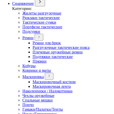
Снаряжение
Категории:
Жилеты разгрузочные
Рюкзаки тактические
Тактические сумки
Портфели тактические
Подсумки
Ремни
Ремни для брюк
Разгрузочные тактические пояса
Плечевые оружейные ремни
Подтяжки тактические
Пряжки
Кобуры
Коврики и маты
Маскировка
Маскировочный костюм
Маскировочная лента
Наколенники / Налокотники
Чехлы оружейные
Спальные мешки
Пончо
Гамаки/Палатки/Тенты
Чехлы/Гермомешки