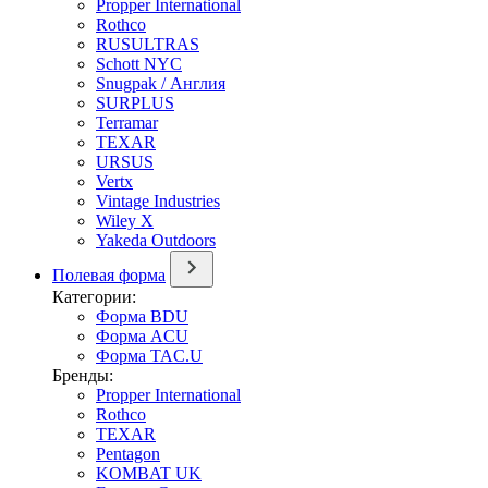
Propper International
Rothco
RUSULTRAS
Schott NYC
Snugpak / Англия
SURPLUS
Terramar
TEXAR
URSUS
Vertx
Vintage Industries
Wiley X
Yakeda Outdoors
Полевая форма
Категории:
Форма BDU
Форма ACU
Форма TAC.U
Бренды:
Propper International
Rothco
TEXAR
Pentagon
KOMBAT UK