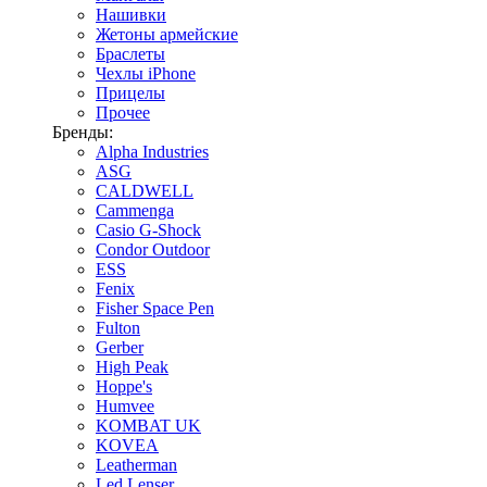
Нашивки
Жетоны армейские
Браслеты
Чехлы iPhone
Прицелы
Прочее
Бренды:
Alpha Industries
ASG
CALDWELL
Cammenga
Casio G-Shock
Condor Outdoor
ESS
Fenix
Fisher Space Pen
Fulton
Gerber
High Peak
Hoppe's
Humvee
KOMBAT UK
KOVEA
Leatherman
Led Lenser