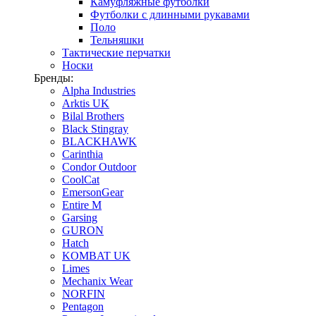
Камуфляжные футболки
Футболки с длинными рукавами
Поло
Тельняшки
Тактические перчатки
Носки
Бренды:
Alpha Industries
Arktis UK
Bilal Brothers
Black Stingray
BLACKHAWK
Carinthia
Condor Outdoor
CoolCat
EmersonGear
Entire M
Garsing
GURON
Hatch
KOMBAT UK
Limes
Mechanix Wear
NORFIN
Pentagon