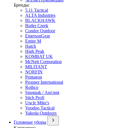
Бренды:
5.11 Tactical
ALTA Industries
BLACKHAWK
Butler Creek
Condor Outdoor
EmersonGear
Entire M
Hatch
High Peak
KOMBAT UK
McNett Corporation
MILITANT
NORFIN
Pentagon
Propper International
Rothco
Snugpak / Англия
Stich Profi
Uncle Mike's
Voodoo Tactical
Yakeda Outdoors
Головные уборы
Категории: