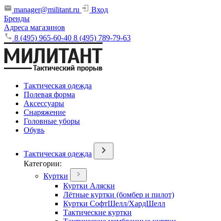
manager@militant.ru
Вход
Бренды
Адреса магазинов
8 (495) 965-60-40
8 (495) 789-79-63
Тактическая одежда
Полевая форма
Аксессуары
Снаряжение
Головные уборы
Обувь
Тактическая одежда
Категории:
Куртки
Куртки Аляски
Лётные куртки (бомбер и пилот)
Куртки СофтШелл/ХардШелл
Тактические куртки