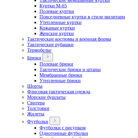
Тактические мембранные куртки
Куртки М-65
Полевые куртки
Повседневные куртки в стиле милитари
Утепленные куртки
Кожаные куртки
Женские куртки
Тактические костюмы и военная форма
Тактические рубашки
Термобелье
Брюки
Полевые брюки
Тактические брюки и штаны
Мембранные брюки
Утепленные брюки
Шорты
Флисовая тактическая одежда
Морские бушлаты
Свитера
Толстовки
Жилеты
Футболки
Футболки с рисунком
Однотонные футболки