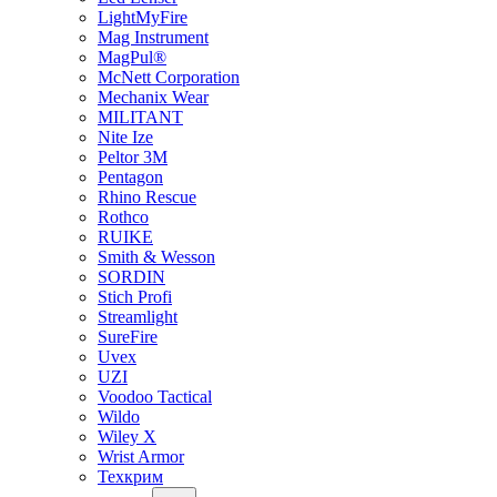
LightMyFire
Mag Instrument
MagPul®
McNett Corporation
Mechanix Wear
MILITANT
Nite Ize
Peltor 3M
Pentagon
Rhino Rescue
Rothco
RUIKE
Smith & Wesson
SORDIN
Stich Profi
Streamlight
SureFire
Uvex
UZI
Voodoo Tactical
Wildo
Wiley X
Wrist Armor
Техкрим