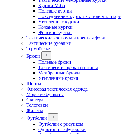
Тактические мембранные куртки
Куртки М-65
Полевые куртки
Повседневные куртки в стиле милитари
Утепленные куртки
Кожаные куртки
Женские куртки
Тактические костюмы и военная форма
Тактические рубашки
Термобелье
Брюки
Полевые брюки
Тактические брюки и штаны
Мембранные брюки
Утепленные брюки
Шорты
Флисовая тактическая одежда
Морские бушлаты
Свитера
Толстовки
Жилеты
Футболки
Футболки с рисунком
Однотонные футболки