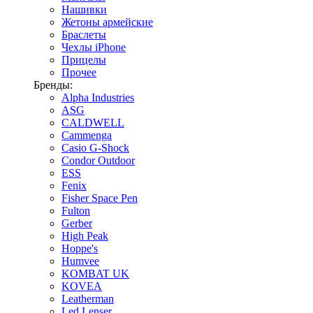
Нашивки
Жетоны армейские
Браслеты
Чехлы iPhone
Прицелы
Прочее
Бренды:
Alpha Industries
ASG
CALDWELL
Cammenga
Casio G-Shock
Condor Outdoor
ESS
Fenix
Fisher Space Pen
Fulton
Gerber
High Peak
Hoppe's
Humvee
KOMBAT UK
KOVEA
Leatherman
Led Lenser