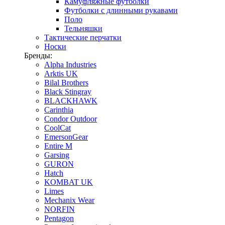
Камуфляжные футболки
Футболки с длинными рукавами
Поло
Тельняшки
Тактические перчатки
Носки
Бренды:
Alpha Industries
Arktis UK
Bilal Brothers
Black Stingray
BLACKHAWK
Carinthia
Condor Outdoor
CoolCat
EmersonGear
Entire M
Garsing
GURON
Hatch
KOMBAT UK
Limes
Mechanix Wear
NORFIN
Pentagon