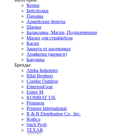
Кепки
Бейсболки
Панамы
Армейские береты
Шапки
Балаклавы, Маски, Подшлемники
Маски для страйкбола
Каски
Защита от насекомых
Арафатки (шемаги)
Банданы
Бренды:
Alpha Industries
Bilal Brothers
Condor Outdoor
EmersonGear
Entire M
KOMBAT UK
Pentagon
Propper International
R & B Distributing Co., Inc.
Rothco
Stich Profi
TEXAR