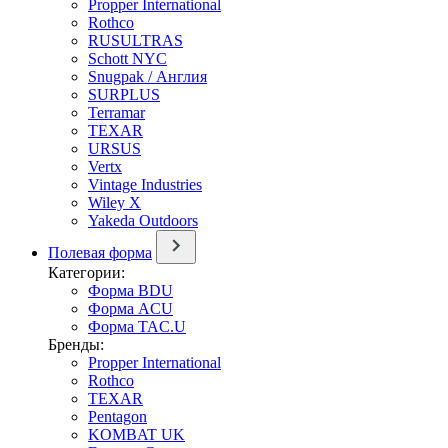
Propper International
Rothco
RUSULTRAS
Schott NYC
Snugpak / Англия
SURPLUS
Terramar
TEXAR
URSUS
Vertx
Vintage Industries
Wiley X
Yakeda Outdoors
Полевая форма
Категории:
Форма BDU
Форма ACU
Форма TAC.U
Бренды:
Propper International
Rothco
TEXAR
Pentagon
KOMBAT UK