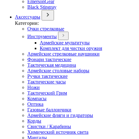
EmersonGear
Black Stingray
Аксессуары
Категории:
Очки стрелковые
Инструменты
Армейские мультитулы
Комплект для чистки оружия
Армейские стрелковые наушники
Фонари тактические
Тактическая медицина
Армейские столовые наборы
Ручки тактические
Тактические часы
Ножи
Тактический Грим
Компасы
Оптика
Газовые баллончики
Армейские фляги и гидраторы
Корды
Свистки / Карабины
Химический источник света
Мангалы