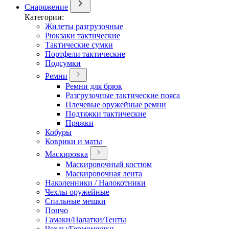
Снаряжение
Категории:
Жилеты разгрузочные
Рюкзаки тактические
Тактические сумки
Портфели тактические
Подсумки
Ремни
Ремни для брюк
Разгрузочные тактические пояса
Плечевые оружейные ремни
Подтяжки тактические
Пряжки
Кобуры
Коврики и маты
Маскировка
Маскировочный костюм
Маскировочная лента
Наколенники / Налокотники
Чехлы оружейные
Спальные мешки
Пончо
Гамаки/Палатки/Тенты
Чехлы/Гермомешки