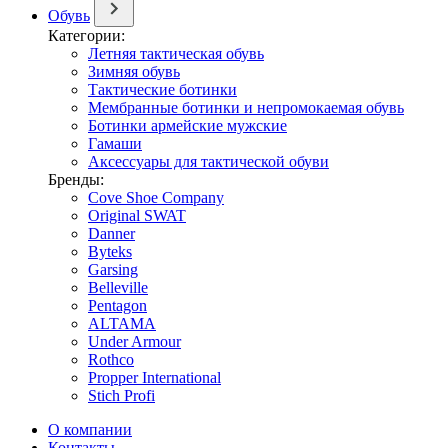
Обувь
Категории:
Летняя тактическая обувь
Зимняя обувь
Тактические ботинки
Мембранные ботинки и непромокаемая обувь
Ботинки армейские мужские
Гамаши
Аксессуары для тактической обуви
Бренды:
Cove Shoe Company
Original SWAT
Danner
Byteks
Garsing
Belleville
Pentagon
ALTAMA
Under Armour
Rothco
Propper International
Stich Profi
О компании
Контакты