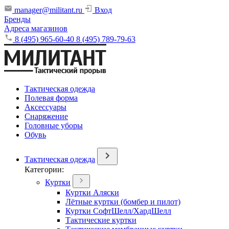
manager@militant.ru
Вход
Бренды
Адреса магазинов
8 (495) 965-60-40
8 (495) 789-79-63
Тактическая одежда
Полевая форма
Аксессуары
Снаряжение
Головные уборы
Обувь
Тактическая одежда
Категории:
Куртки
Куртки Аляски
Лётные куртки (бомбер и пилот)
Куртки СофтШелл/ХардШелл
Тактические куртки