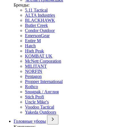
Бренды:
5.11 Tactical
ALTA Industries
BLACKHAWK
Butler Creek
Condor Outdoor
EmersonGear
Entire M
Hatch
High Peak
KOMBAT UK
McNett Corporation
MILITANT
NORFIN
Pentagon
Propper International
Rothco
Snugpak / Англия
Stich Profi
Uncle Mike's
Voodoo Tactical
Yakeda Outdoors
Головные уборы
Категории: