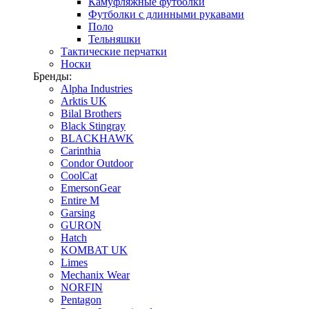
Камуфляжные футболки
Футболки с длинными рукавами
Поло
Тельняшки
Тактические перчатки
Носки
Бренды:
Alpha Industries
Arktis UK
Bilal Brothers
Black Stingray
BLACKHAWK
Carinthia
Condor Outdoor
CoolCat
EmersonGear
Entire M
Garsing
GURON
Hatch
KOMBAT UK
Limes
Mechanix Wear
NORFIN
Pentagon