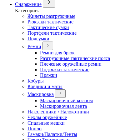
Снаряжение
Категории:
Жилеты разгрузочные
Рюкзаки тактические
Тактические сумки
Портфели тактические
Подсумки
Ремни
Ремни для брюк
Разгрузочные тактические пояса
Плечевые оружейные ремни
Подтяжки тактические
Пряжки
Кобуры
Коврики и маты
Маскировка
Маскировочный костюм
Маскировочная лента
Наколенники / Налокотники
Чехлы оружейные
Спальные мешки
Пончо
Гамаки/Палатки/Тенты
Чехлы/Гермомешки