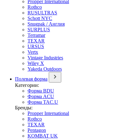
Propper International
Rothco
RUSULTRAS
Schott NYC
Snugpak / Англия
SURPLUS
Terramar
TEXAR
URSUS
Vertx
Vintage Industries
Wiley X
Yakeda Outdoors
Полевая форма
Категории:
Форма BDU
Форма ACU
Форма TAC.U
Бренды:
Propper International
Rothco
TEXAR
Pentagon
KOMBAT UK