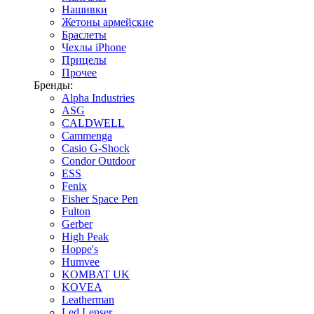
Нашивки
Жетоны армейские
Браслеты
Чехлы iPhone
Прицелы
Прочее
Бренды:
Alpha Industries
ASG
CALDWELL
Cammenga
Casio G-Shock
Condor Outdoor
ESS
Fenix
Fisher Space Pen
Fulton
Gerber
High Peak
Hoppe's
Humvee
KOMBAT UK
KOVEA
Leatherman
Led Lenser