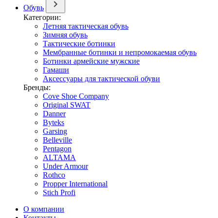
Обувь
Категории:
Летняя тактическая обувь
Зимняя обувь
Тактические ботинки
Мембранные ботинки и непромокаемая обувь
Ботинки армейские мужские
Гамаши
Аксессуары для тактической обуви
Бренды:
Cove Shoe Company
Original SWAT
Danner
Byteks
Garsing
Belleville
Pentagon
ALTAMA
Under Armour
Rothco
Propper International
Stich Profi
О компании
Контакты