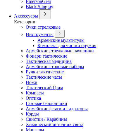
EmersonGear
Black Stingray
Аксессуары
Категории:
Очки стрелковые
Инструменты
Армейские мультитулы
Комплект для чистки оружия
Армейские стрелковые наушники
Фонари тактические
Тактическая медицина
Армейские столовые наборы
Ручки тактические
Тактические часы
Ножи
Тактический Грим
Компасы
Оптика
Газовые баллончики
Армейские фляги и гидраторы
Корды
Свистки / Карабины
Химический источник света
Мангалы