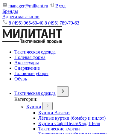
manager@militant.ru
Вход
Бренды
Адреса магазинов
8 (495) 965-60-40
8 (495) 789-79-63
Тактическая одежда
Полевая форма
Аксессуары
Снаряжение
Головные уборы
Обувь
Тактическая одежда
Категории:
Куртки
Куртки Аляски
Лётные куртки (бомбер и пилот)
Куртки СофтШелл/ХардШелл
Тактические куртки