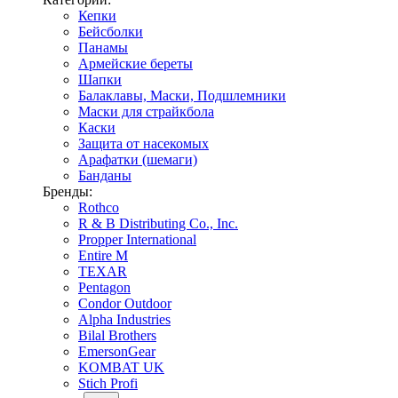
Кепки
Бейсболки
Панамы
Армейские береты
Шапки
Балаклавы, Маски, Подшлемники
Маски для страйкбола
Каски
Защита от насекомых
Арафатки (шемаги)
Банданы
Бренды:
Rothco
R & B Distributing Co., Inc.
Propper International
Entire M
TEXAR
Pentagon
Condor Outdoor
Alpha Industries
Bilal Brothers
EmersonGear
KOMBAT UK
Stich Profi