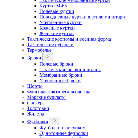
Тактические мембранные куртки
Куртки М-65
Полевые куртки
Повседневные куртки в стиле милитари
Утепленные куртки
Кожаные куртки
Женские куртки
Тактические костюмы и военная форма
Тактические рубашки
Термобелье
Брюки
Полевые брюки
Тактические брюки и штаны
Мембранные брюки
Утепленные брюки
Шорты
Флисовая тактическая одежда
Морские бушлаты
Свитера
Толстовки
Жилеты
Футболки
Футболки с рисунком
Однотонные футболки