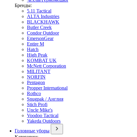
Бренды:
5.11 Tactical
ALTA Industries
BLACKHAWK
Butler Creek
Condor Outdoor
EmersonGear
Entire M
Hatch
High Peak
KOMBAT UK
McNett Corporation
MILITANT
NORFIN
Pentagon
Propper International
Rothco
Snugpak / Англия
Stich Profi
Uncle Mike's
Voodoo Tactical
Yakeda Outdoors
Головные уборы
Категории: