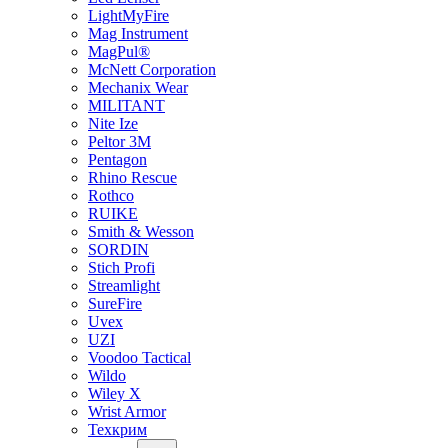
LightMyFire
Mag Instrument
MagPul®
McNett Corporation
Mechanix Wear
MILITANT
Nite Ize
Peltor 3M
Pentagon
Rhino Rescue
Rothco
RUIKE
Smith & Wesson
SORDIN
Stich Profi
Streamlight
SureFire
Uvex
UZI
Voodoo Tactical
Wildo
Wiley X
Wrist Armor
Техкрим