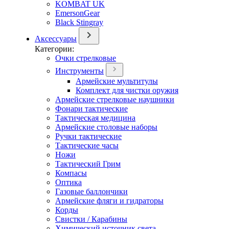
KOMBAT UK
EmersonGear
Black Stingray
Аксессуары
Категории:
Очки стрелковые
Инструменты
Армейские мультитулы
Комплект для чистки оружия
Армейские стрелковые наушники
Фонари тактические
Тактическая медицина
Армейские столовые наборы
Ручки тактические
Тактические часы
Ножи
Тактический Грим
Компасы
Оптика
Газовые баллончики
Армейские фляги и гидраторы
Корды
Свистки / Карабины
Химический источник света