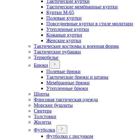
Тактические куртки
Тактические мембранные куртки
Куртки М-65
Полевые куртки
Повседневные куртки в стиле милитари
Утепленные куртки
Кожаные куртки
Женские куртки
Тактические костюмы и военная форма
Тактические рубашки
Термобелье
Брюки
Полевые брюки
Тактические брюки и штаны
Мембранные брюки
Утепленные брюки
Шорты
Флисовая тактическая одежда
Морские бушлаты
Свитера
Толстовки
Жилеты
Футболки
Футболки с рисунком