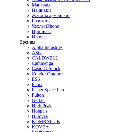
Мангалы
Нашивки
Жетоны армейские
Браслеты
Чехлы iPhone
Прицелы
Прочее
Бренды:
Alpha Industries
ASG
CALDWELL
Cammenga
Casio G-Shock
Condor Outdoor
ESS
Fenix
Fisher Space Pen
Fulton
Gerber
High Peak
Hoppe's
Humvee
KOMBAT UK
KOVEA