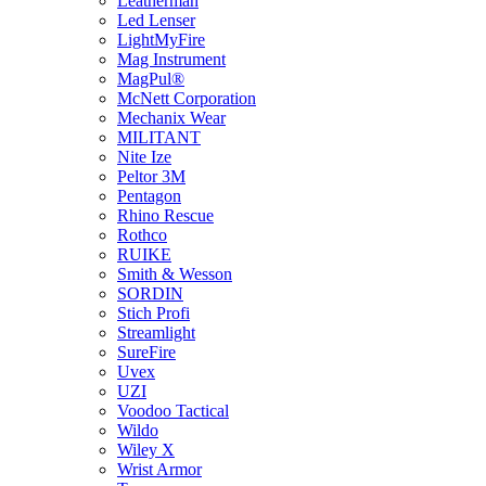
Leatherman
Led Lenser
LightMyFire
Mag Instrument
MagPul®
McNett Corporation
Mechanix Wear
MILITANT
Nite Ize
Peltor 3M
Pentagon
Rhino Rescue
Rothco
RUIKE
Smith & Wesson
SORDIN
Stich Profi
Streamlight
SureFire
Uvex
UZI
Voodoo Tactical
Wildo
Wiley X
Wrist Armor