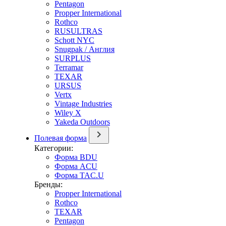
Pentagon
Propper International
Rothco
RUSULTRAS
Schott NYC
Snugpak / Англия
SURPLUS
Terramar
TEXAR
URSUS
Vertx
Vintage Industries
Wiley X
Yakeda Outdoors
Полевая форма
Категории:
Форма BDU
Форма ACU
Форма TAC.U
Бренды:
Propper International
Rothco
TEXAR
Pentagon