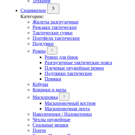
Техкрим
Снаряжение
Категории:
Жилеты разгрузочные
Рюкзаки тактические
Тактические сумки
Портфели тактические
Подсумки
Ремни
Ремни для брюк
Разгрузочные тактические пояса
Плечевые оружейные ремни
Подтяжки тактические
Пряжки
Кобуры
Коврики и маты
Маскировка
Маскировочный костюм
Маскировочная лента
Наколенники / Налокотники
Чехлы оружейные
Спальные мешки
Пончо