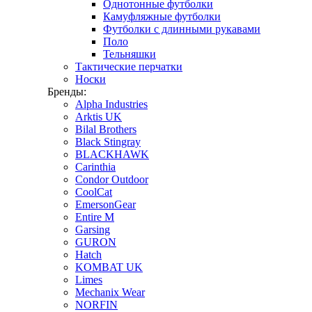
Однотонные футболки
Камуфляжные футболки
Футболки с длинными рукавами
Поло
Тельняшки
Тактические перчатки
Носки
Бренды:
Alpha Industries
Arktis UK
Bilal Brothers
Black Stingray
BLACKHAWK
Carinthia
Condor Outdoor
CoolCat
EmersonGear
Entire M
Garsing
GURON
Hatch
KOMBAT UK
Limes
Mechanix Wear
NORFIN