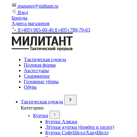
manager@militant.ru
Вход
Бренды
Адреса магазинов
8 (495) 965-60-40
8 (495) 789-79-63
Тактическая одежда
Полевая форма
Аксессуары
Снаряжение
Головные уборы
Обувь
Тактическая одежда
Категории:
Куртки
Куртки Аляски
Лётные куртки (бомбер и пилот)
Куртки СофтШелл/ХардШелл