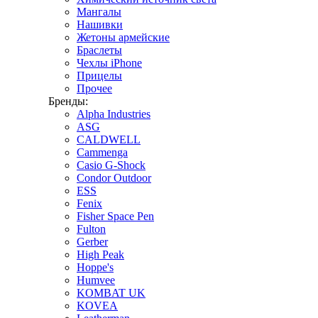
Мангалы
Нашивки
Жетоны армейские
Браслеты
Чехлы iPhone
Прицелы
Прочее
Бренды:
Alpha Industries
ASG
CALDWELL
Cammenga
Casio G-Shock
Condor Outdoor
ESS
Fenix
Fisher Space Pen
Fulton
Gerber
High Peak
Hoppe's
Humvee
KOMBAT UK
KOVEA