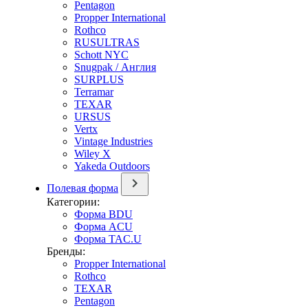
Pentagon
Propper International
Rothco
RUSULTRAS
Schott NYC
Snugpak / Англия
SURPLUS
Terramar
TEXAR
URSUS
Vertx
Vintage Industries
Wiley X
Yakeda Outdoors
Полевая форма
Категории:
Форма BDU
Форма ACU
Форма TAC.U
Бренды:
Propper International
Rothco
TEXAR
Pentagon