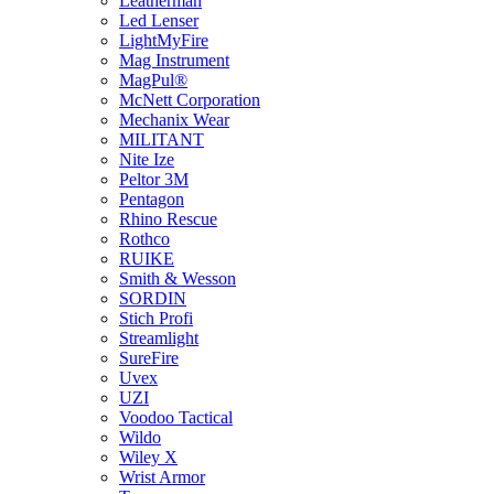
Leatherman
Led Lenser
LightMyFire
Mag Instrument
MagPul®
McNett Corporation
Mechanix Wear
MILITANT
Nite Ize
Peltor 3M
Pentagon
Rhino Rescue
Rothco
RUIKE
Smith & Wesson
SORDIN
Stich Profi
Streamlight
SureFire
Uvex
UZI
Voodoo Tactical
Wildo
Wiley X
Wrist Armor