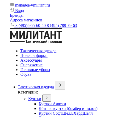
manager@militant.ru
Вход
Бренды
Адреса магазинов
8 (495) 965-60-40
8 (495) 789-79-63
Тактическая одежда
Полевая форма
Аксессуары
Снаряжение
Головные уборы
Обувь
Тактическая одежда
Категории:
Куртки
Куртки Аляски
Лётные куртки (бомбер и пилот)
Куртки СофтШелл/ХардШелл