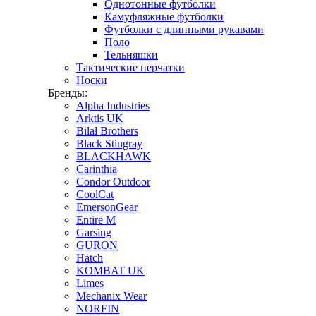
Однотонные футболки
Камуфляжные футболки
Футболки с длинными рукавами
Поло
Тельняшки
Тактические перчатки
Носки
Бренды:
Alpha Industries
Arktis UK
Bilal Brothers
Black Stingray
BLACKHAWK
Carinthia
Condor Outdoor
CoolCat
EmersonGear
Entire M
Garsing
GURON
Hatch
KOMBAT UK
Limes
Mechanix Wear
NORFIN