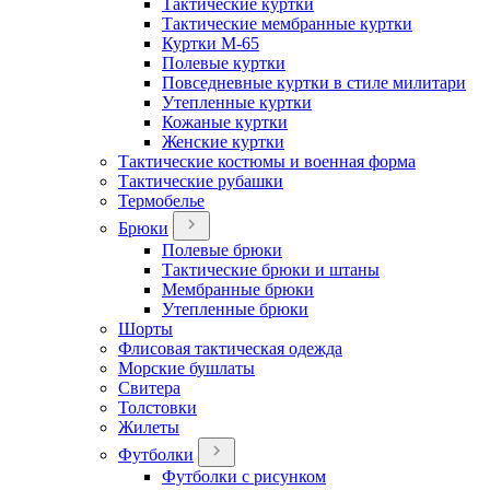
Тактические куртки
Тактические мембранные куртки
Куртки М-65
Полевые куртки
Повседневные куртки в стиле милитари
Утепленные куртки
Кожаные куртки
Женские куртки
Тактические костюмы и военная форма
Тактические рубашки
Термобелье
Брюки
Полевые брюки
Тактические брюки и штаны
Мембранные брюки
Утепленные брюки
Шорты
Флисовая тактическая одежда
Морские бушлаты
Свитера
Толстовки
Жилеты
Футболки
Футболки с рисунком