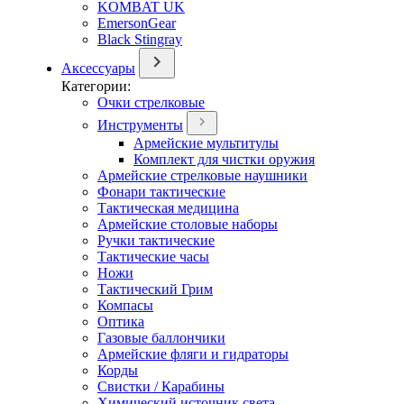
KOMBAT UK
EmersonGear
Black Stingray
Аксессуары
Категории:
Очки стрелковые
Инструменты
Армейские мультитулы
Комплект для чистки оружия
Армейские стрелковые наушники
Фонари тактические
Тактическая медицина
Армейские столовые наборы
Ручки тактические
Тактические часы
Ножи
Тактический Грим
Компасы
Оптика
Газовые баллончики
Армейские фляги и гидраторы
Корды
Свистки / Карабины
Химический источник света