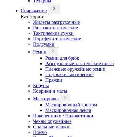
Техкрим
Снаряжение
Категории:
Жилеты разгрузочные
Рюкзаки тактические
Тактические сумки
Портфели тактические
Подсумки
Ремни
Ремни для брюк
Разгрузочные тактические пояса
Плечевые оружейные ремни
Подтяжки тактические
Пряжки
Кобуры
Коврики и маты
Маскировка
Маскировочный костюм
Маскировочная лента
Наколенники / Налокотники
Чехлы оружейные
Спальные мешки
Пончо