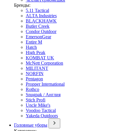
Бренды:
5.11 Tactical
ALTA Industries
BLACKHAWK
Butler Creek
Condor Outdoor
EmersonGear
Entire M
Hatch
High Peak
KOMBAT UK
McNett Corporation
MILITANT
NORFIN
Pentagon
Propper International
Rothco
Snugpak / Англия
Stich Profi
Uncle Mike's
Voodoo Tactical
Yakeda Outdoors
Головные уборы
Категории: