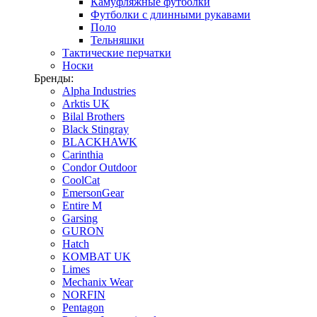
Камуфляжные футболки
Футболки с длинными рукавами
Поло
Тельняшки
Тактические перчатки
Носки
Бренды:
Alpha Industries
Arktis UK
Bilal Brothers
Black Stingray
BLACKHAWK
Carinthia
Condor Outdoor
CoolCat
EmersonGear
Entire M
Garsing
GURON
Hatch
KOMBAT UK
Limes
Mechanix Wear
NORFIN
Pentagon