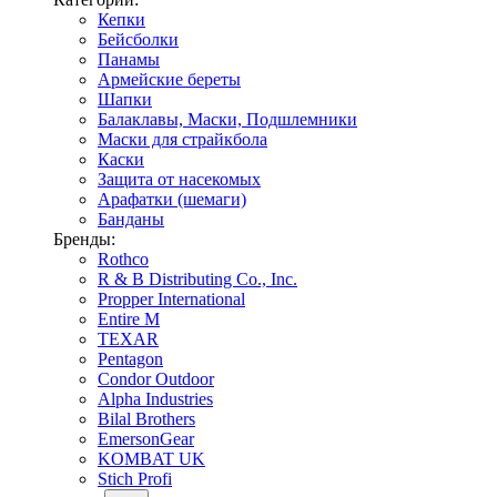
Кепки
Бейсболки
Панамы
Армейские береты
Шапки
Балаклавы, Маски, Подшлемники
Маски для страйкбола
Каски
Защита от насекомых
Арафатки (шемаги)
Банданы
Бренды:
Rothco
R & B Distributing Co., Inc.
Propper International
Entire M
TEXAR
Pentagon
Condor Outdoor
Alpha Industries
Bilal Brothers
EmersonGear
KOMBAT UK
Stich Profi