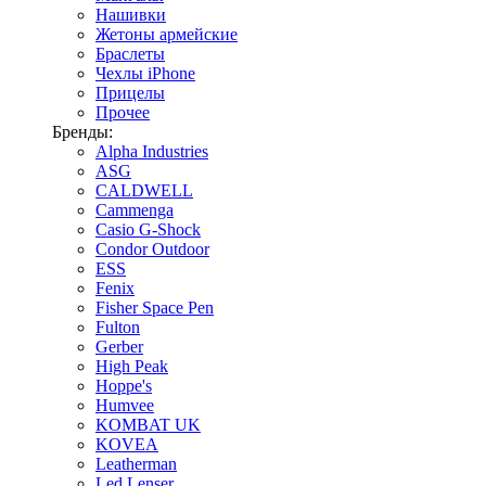
Нашивки
Жетоны армейские
Браслеты
Чехлы iPhone
Прицелы
Прочее
Бренды:
Alpha Industries
ASG
CALDWELL
Cammenga
Casio G-Shock
Condor Outdoor
ESS
Fenix
Fisher Space Pen
Fulton
Gerber
High Peak
Hoppe's
Humvee
KOMBAT UK
KOVEA
Leatherman
Led Lenser