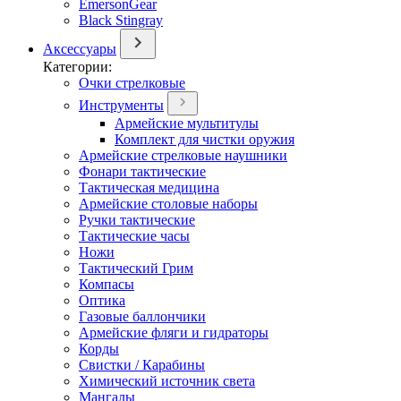
EmersonGear
Black Stingray
Аксессуары
Категории:
Очки стрелковые
Инструменты
Армейские мультитулы
Комплект для чистки оружия
Армейские стрелковые наушники
Фонари тактические
Тактическая медицина
Армейские столовые наборы
Ручки тактические
Тактические часы
Ножи
Тактический Грим
Компасы
Оптика
Газовые баллончики
Армейские фляги и гидраторы
Корды
Свистки / Карабины
Химический источник света
Мангалы