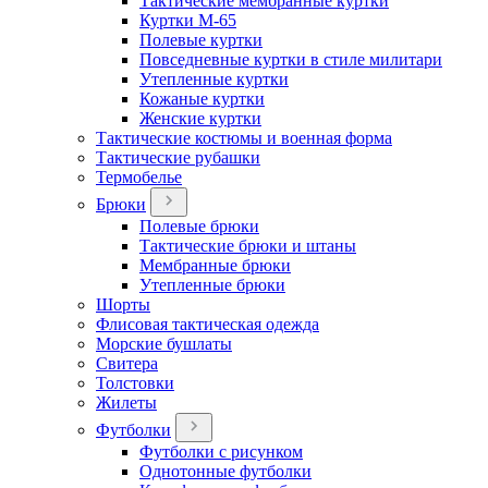
Тактические мембранные куртки
Куртки М-65
Полевые куртки
Повседневные куртки в стиле милитари
Утепленные куртки
Кожаные куртки
Женские куртки
Тактические костюмы и военная форма
Тактические рубашки
Термобелье
Брюки
Полевые брюки
Тактические брюки и штаны
Мембранные брюки
Утепленные брюки
Шорты
Флисовая тактическая одежда
Морские бушлаты
Свитера
Толстовки
Жилеты
Футболки
Футболки с рисунком
Однотонные футболки