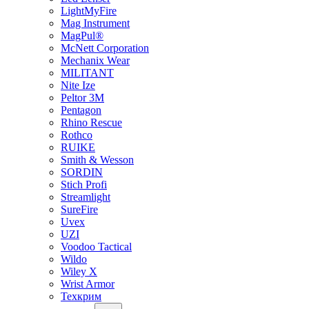
LightMyFire
Mag Instrument
MagPul®
McNett Corporation
Mechanix Wear
MILITANT
Nite Ize
Peltor 3M
Pentagon
Rhino Rescue
Rothco
RUIKE
Smith & Wesson
SORDIN
Stich Profi
Streamlight
SureFire
Uvex
UZI
Voodoo Tactical
Wildo
Wiley X
Wrist Armor
Техкрим