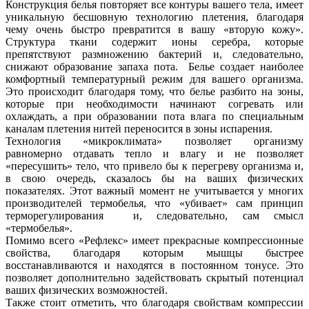
Конструкция белья повторяет все контуры вашего тела, имеет
уникальную бесшовную технологию плетения, благодаря
чему очень быстро превратится в вашу «вторую кожу».
Структура ткани содержит ионы серебра, которые
препятствуют размножению бактерий и, следовательно,
снижают образование запаха пота. Белье создает наиболее
комфортный температурный режим для вашего организма.
Это происходит благодаря тому, что белье разбито на зоны,
которые при необходимости начинают согревать или
охлаждать, а при образовании пота влага по специальным
каналам плетения нитей переносится в зоны испарения.
Технология «микроклимата» позволяет организму
равномерно отдавать тепло и влагу и не позволяет
«пересушить» тело, что привело бы к перегреву организма и,
в свою очередь, сказалось бы на ваших физических
показателях. Этот важный момент не учитывается у многих
производителей термобелья, что «убивает» сам принцип
терморегулирования и, следовательно, сам смысл
«термобелья».
Помимо всего «Рефлекс» имеет прекрасные компрессионные
свойства, благодаря которым мышцы быстрее
восстанавливаются и находятся в постоянном тонусе. Это
позволяет дополнительно задействовать скрытый потенциал
ваших физических возможностей.
Также стоит отметить, что благодаря свойствам компрессии