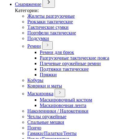
Снаряжение
Категории:
Жилеты разгрузочные
Рюкзаки тактические
Тактические сумки
Портфели тактические
Подсумки
Ремни
Ремни для брюк
Разгрузочные тактические пояса
Плечевые оружейные ремни
Подтяжки тактические
Пряжки
Кобуры
Коврики и маты
Маскировка
Маскировочный костюм
Маскировочная лента
Наколенники / Налокотники
Чехлы оружейные
Спальные мешки
Пончо
Гамаки/Палатки/Тенты
Чехлы/Гермомешки