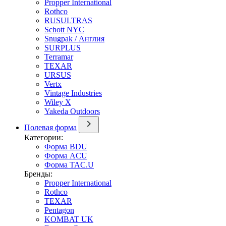
Propper International
Rothco
RUSULTRAS
Schott NYC
Snugpak / Англия
SURPLUS
Terramar
TEXAR
URSUS
Vertx
Vintage Industries
Wiley X
Yakeda Outdoors
Полевая форма
Категории:
Форма BDU
Форма ACU
Форма TAC.U
Бренды:
Propper International
Rothco
TEXAR
Pentagon
KOMBAT UK