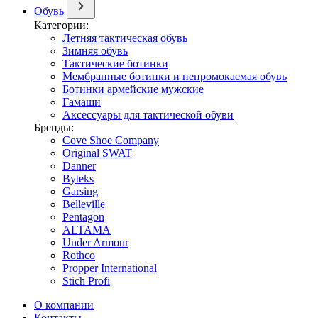
Обувь
Категории:
Летняя тактическая обувь
Зимняя обувь
Тактические ботинки
Мембранные ботинки и непромокаемая обувь
Ботинки армейские мужские
Гамаши
Аксессуары для тактической обуви
Бренды:
Cove Shoe Company
Original SWAT
Danner
Byteks
Garsing
Belleville
Pentagon
ALTAMA
Under Armour
Rothco
Propper International
Stich Profi
О компании
Контакты