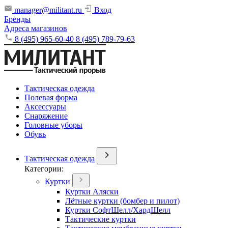
manager@militant.ru
Вход
Бренды
Адреса магазинов
8 (495) 965-60-40
8 (495) 789-79-63
Тактическая одежда
Полевая форма
Аксессуары
Снаряжение
Головные уборы
Обувь
Тактическая одежда
Категории:
Куртки
Куртки Аляски
Лётные куртки (бомбер и пилот)
Куртки СофтШелл/ХардШелл
Тактические куртки