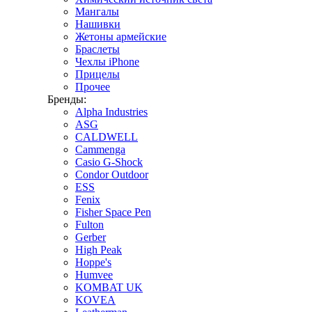
Мангалы
Нашивки
Жетоны армейские
Браслеты
Чехлы iPhone
Прицелы
Прочее
Бренды:
Alpha Industries
ASG
CALDWELL
Cammenga
Casio G-Shock
Condor Outdoor
ESS
Fenix
Fisher Space Pen
Fulton
Gerber
High Peak
Hoppe's
Humvee
KOMBAT UK
KOVEA