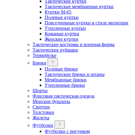
Тактические куртки
Тактические мембранные куртки
Куртки М-65
Полевые куртки
Повседневные куртки в стиле милитари
Утепленные куртки
Кожаные куртки
Женские куртки
Тактические костюмы и военная форма
Тактические рубашки
Термобелье
Брюки
Полевые брюки
Тактические брюки и штаны
Мембранные брюки
Утепленные брюки
Шорты
Флисовая тактическая одежда
Морские бушлаты
Свитера
Толстовки
Жилеты
Футболки
Футболки с рисунком