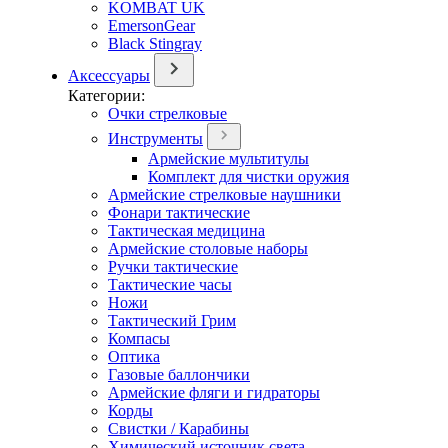
KOMBAT UK
EmersonGear
Black Stingray
Аксессуары
Категории:
Очки стрелковые
Инструменты
Армейские мультитулы
Комплект для чистки оружия
Армейские стрелковые наушники
Фонари тактические
Тактическая медицина
Армейские столовые наборы
Ручки тактические
Тактические часы
Ножи
Тактический Грим
Компасы
Оптика
Газовые баллончики
Армейские фляги и гидраторы
Корды
Свистки / Карабины
Химический источник света