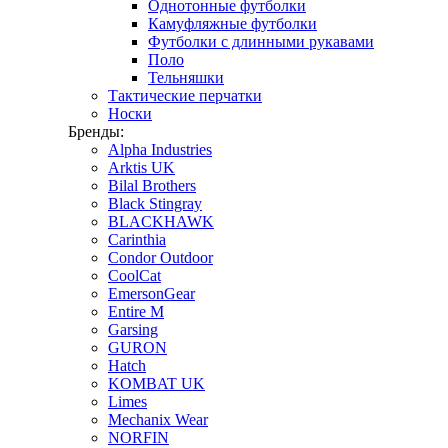
Однотонные футболки
Камуфляжные футболки
Футболки с длинными рукавами
Поло
Тельняшки
Тактические перчатки
Носки
Бренды:
Alpha Industries
Arktis UK
Bilal Brothers
Black Stingray
BLACKHAWK
Carinthia
Condor Outdoor
CoolCat
EmersonGear
Entire M
Garsing
GURON
Hatch
KOMBAT UK
Limes
Mechanix Wear
NORFIN