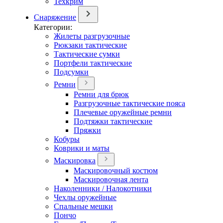
Техкрим
Снаряжение
Категории:
Жилеты разгрузочные
Рюкзаки тактические
Тактические сумки
Портфели тактические
Подсумки
Ремни
Ремни для брюк
Разгрузочные тактические пояса
Плечевые оружейные ремни
Подтяжки тактические
Пряжки
Кобуры
Коврики и маты
Маскировка
Маскировочный костюм
Маскировочная лента
Наколенники / Налокотники
Чехлы оружейные
Спальные мешки
Пончо