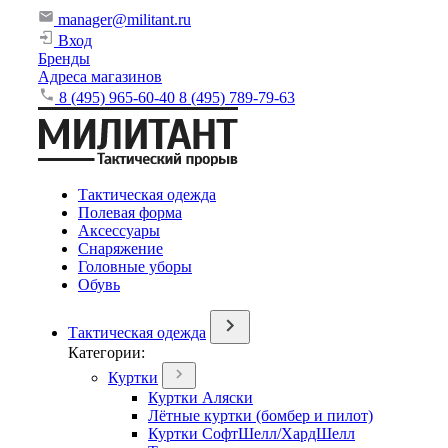
manager@militant.ru
Вход
Бренды
Адреса магазинов
8 (495) 965-60-40
8 (495) 789-79-63
Тактическая одежда
Полевая форма
Аксессуары
Снаряжение
Головные уборы
Обувь
Тактическая одежда
Категории:
Куртки
Куртки Аляски
Лётные куртки (бомбер и пилот)
Куртки СофтШелл/ХардШелл