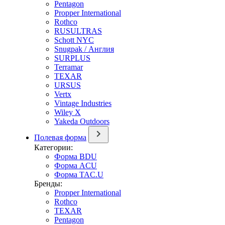
Pentagon
Propper International
Rothco
RUSULTRAS
Schott NYC
Snugpak / Англия
SURPLUS
Terramar
TEXAR
URSUS
Vertx
Vintage Industries
Wiley X
Yakeda Outdoors
Полевая форма
Категории:
Форма BDU
Форма ACU
Форма TAC.U
Бренды:
Propper International
Rothco
TEXAR
Pentagon