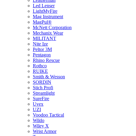
Leatherman
Led Lenser
LightMyFire
Mag Instrument
MagPul®
McNett Corporation
Mechanix Wear
MILITANT
Nite Ize
Peltor 3M
Pentagon
Rhino Rescue
Rothco
RUIKE
Smith & Wesson
SORDIN
Stich Profi
Streamlight
SureFire
Uvex
UZI
Voodoo Tactical
Wildo
Wiley X
Wrist Armor