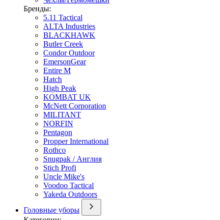
Бренды:
5.11 Tactical
ALTA Industries
BLACKHAWK
Butler Creek
Condor Outdoor
EmersonGear
Entire M
Hatch
High Peak
KOMBAT UK
McNett Corporation
MILITANT
NORFIN
Pentagon
Propper International
Rothco
Snugpak / Англия
Stich Profi
Uncle Mike's
Voodoo Tactical
Yakeda Outdoors
Головные уборы
Категории: