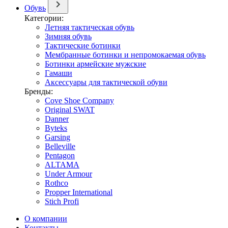
Обувь
Категории:
Летняя тактическая обувь
Зимняя обувь
Тактические ботинки
Мембранные ботинки и непромокаемая обувь
Ботинки армейские мужские
Гамаши
Аксессуары для тактической обуви
Бренды:
Cove Shoe Company
Original SWAT
Danner
Byteks
Garsing
Belleville
Pentagon
ALTAMA
Under Armour
Rothco
Propper International
Stich Profi
О компании
Контакты