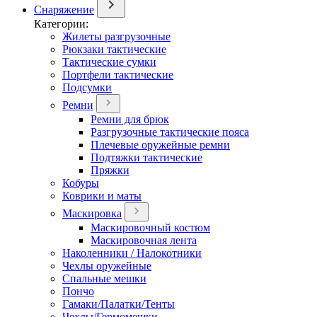
Снаряжение
Категории:
Жилеты разгрузочные
Рюкзаки тактические
Тактические сумки
Портфели тактические
Подсумки
Ремни
Ремни для брюк
Разгрузочные тактические пояса
Плечевые оружейные ремни
Подтяжки тактические
Пряжки
Кобуры
Коврики и маты
Маскировка
Маскировочный костюм
Маскировочная лента
Наколенники / Налокотники
Чехлы оружейные
Спальные мешки
Пончо
Гамаки/Палатки/Тенты
Чехлы/Гермомешки