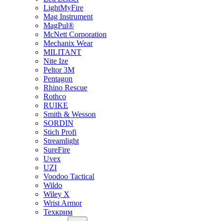
LightMyFire
Mag Instrument
MagPul®
McNett Corporation
Mechanix Wear
MILITANT
Nite Ize
Peltor 3M
Pentagon
Rhino Rescue
Rothco
RUIKE
Smith & Wesson
SORDIN
Stich Profi
Streamlight
SureFire
Uvex
UZI
Voodoo Tactical
Wildo
Wiley X
Wrist Armor
Техкрим