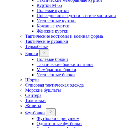
Тактические мембранные куртки
Куртки М-65
Полевые куртки
Повседневные куртки в стиле милитари
Утепленные куртки
Кожаные куртки
Женские куртки
Тактические костюмы и военная форма
Тактические рубашки
Термобелье
Брюки
Полевые брюки
Тактические брюки и штаны
Мембранные брюки
Утепленные брюки
Шорты
Флисовая тактическая одежда
Морские бушлаты
Свитера
Толстовки
Жилеты
Футболки
Футболки с рисунком
Однотонные футболки