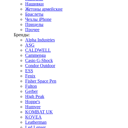
Нашивки
Жетоны армейские
Браслеты
Чехлы iPhone
Прицелы
Прочее
Бренды:
Alpha Industries
ASG
CALDWELL
Cammenga
Casio G-Shock
Condor Outdoor
ESS
Fenix
Fisher Space Pen
Fulton
Gerber
High Peak
Hoppe's
Humvee
KOMBAT UK
KOVEA
Leatherman
Led Lenser