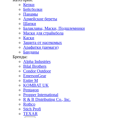
Кепки
Бейсболки
Панамы
Армейские береты
Шапки
Балаклавы, Маски, Подшлемники
Маски для страйкбола
Каски
Защита от насекомых
Арафатки (шемаги)
Банданы
Бренды:
Alpha Industries
Bilal Brothers
Condor Outdoor
EmersonGear
Entire M
KOMBAT UK
Pentagon
Propper International
R & B Distributing Co., Inc.
Rothco
Stich Profi
TEXAR