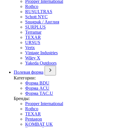
Propper International
Rothco
RUSULTRAS
Schott NYC
Snugpak / Англия
SURPLUS
Terramar
TEXAR
URSUS
Vertx
Vintage Industries
Wiley X
Yakeda Outdoors
Полевая форма
Категории:
Форма BDU
Форма ACU
Форма TAC.U
Бренды:
Propper International
Rothco
TEXAR
Pentagon
KOMBAT UK