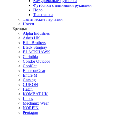
Камуфляжные футболки
Футболки с длинными рукавами
Поло
Тельняшки
Тактические перчатки
Носки
Бренды:
Alpha Industries
Arktis UK
Bilal Brothers
Black Stingray
BLACKHAWK
Carinthia
Condor Outdoor
CoolCat
EmersonGear
Entire M
Garsing
GURON
Hatch
KOMBAT UK
Limes
Mechanix Wear
NORFIN
Pentagon