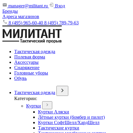
manager@militant.ru
Вход
Бренды
Адреса магазинов
8 (495) 965-60-40
8 (495) 789-79-63
Тактическая одежда
Полевая форма
Аксессуары
Снаряжение
Головные уборы
Обувь
Тактическая одежда
Категории:
Куртки
Куртки Аляски
Лётные куртки (бомбер и пилот)
Куртки СофтШелл/ХардШелл
Тактические куртки