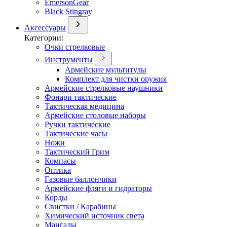
EmersonGear
Black Stingray
Аксессуары
Категории:
Очки стрелковые
Инструменты
Армейские мультитулы
Комплект для чистки оружия
Армейские стрелковые наушники
Фонари тактические
Тактическая медицина
Армейские столовые наборы
Ручки тактические
Тактические часы
Ножи
Тактический Грим
Компасы
Оптика
Газовые баллончики
Армейские фляги и гидраторы
Корды
Свистки / Карабины
Химический источник света
Мангалы