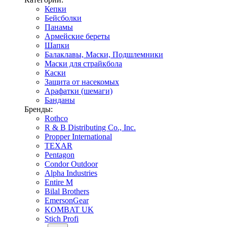
Кепки
Бейсболки
Панамы
Армейские береты
Шапки
Балаклавы, Маски, Подшлемники
Маски для страйкбола
Каски
Защита от насекомых
Арафатки (шемаги)
Банданы
Бренды:
Rothco
R & B Distributing Co., Inc.
Propper International
TEXAR
Pentagon
Condor Outdoor
Alpha Industries
Entire M
Bilal Brothers
EmersonGear
KOMBAT UK
Stich Profi