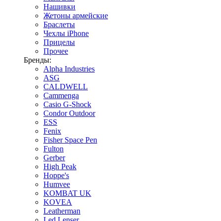
Нашивки
Жетоны армейские
Браслеты
Чехлы iPhone
Прицелы
Прочее
Бренды:
Alpha Industries
ASG
CALDWELL
Cammenga
Casio G-Shock
Condor Outdoor
ESS
Fenix
Fisher Space Pen
Fulton
Gerber
High Peak
Hoppe's
Humvee
KOMBAT UK
KOVEA
Leatherman
Led Lenser