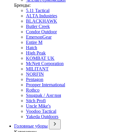
Бренды:
5.11 Tactical
ALTA Industries
BLACKHAWK
Butler Creek
Condor Outdoor
EmersonGear
Entire M
Hatch
High Peak
KOMBAT UK
McNett Corporation
MILITANT
NORFIN
Pentagon
Propper International
Rothco
Snugpak / Англия
Stich Profi
Uncle Mike's
Voodoo Tactical
Yakeda Outdoors
Головные уборы
Категории: