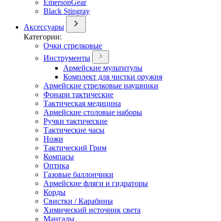
EmersonGear
Black Stingray
Аксессуары
Категории:
Очки стрелковые
Инструменты
Армейские мультитулы
Комплект для чистки оружия
Армейские стрелковые наушники
Фонари тактические
Тактическая медицина
Армейские столовые наборы
Ручки тактические
Тактические часы
Ножи
Тактический Грим
Компасы
Оптика
Газовые баллончики
Армейские фляги и гидраторы
Корды
Свистки / Карабины
Химический источник света
Мангалы