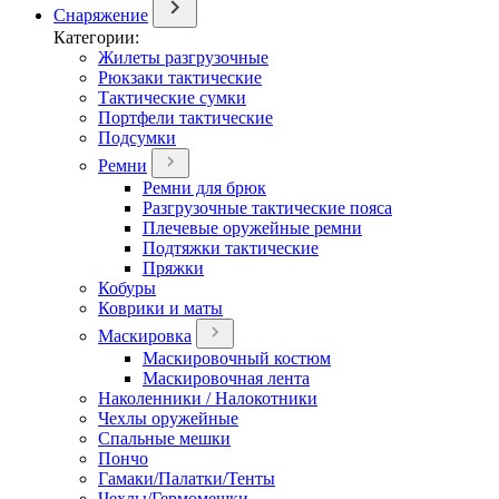
Снаряжение
Категории:
Жилеты разгрузочные
Рюкзаки тактические
Тактические сумки
Портфели тактические
Подсумки
Ремни
Ремни для брюк
Разгрузочные тактические пояса
Плечевые оружейные ремни
Подтяжки тактические
Пряжки
Кобуры
Коврики и маты
Маскировка
Маскировочный костюм
Маскировочная лента
Наколенники / Налокотники
Чехлы оружейные
Спальные мешки
Пончо
Гамаки/Палатки/Тенты
Чехлы/Гермомешки