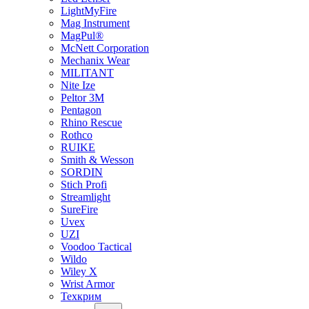
LightMyFire
Mag Instrument
MagPul®
McNett Corporation
Mechanix Wear
MILITANT
Nite Ize
Peltor 3M
Pentagon
Rhino Rescue
Rothco
RUIKE
Smith & Wesson
SORDIN
Stich Profi
Streamlight
SureFire
Uvex
UZI
Voodoo Tactical
Wildo
Wiley X
Wrist Armor
Техкрим