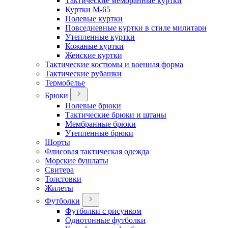
Тактические мембранные куртки
Куртки М-65
Полевые куртки
Повседневные куртки в стиле милитари
Утепленные куртки
Кожаные куртки
Женские куртки
Тактические костюмы и военная форма
Тактические рубашки
Термобелье
Брюки
Полевые брюки
Тактические брюки и штаны
Мембранные брюки
Утепленные брюки
Шорты
Флисовая тактическая одежда
Морские бушлаты
Свитера
Толстовки
Жилеты
Футболки
Футболки с рисунком
Однотонные футболки