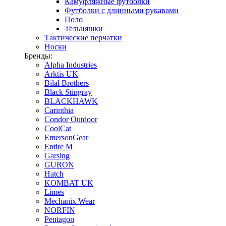
Камуфляжные футболки
Футболки с длинными рукавами
Поло
Тельняшки
Тактические перчатки
Носки
Бренды:
Alpha Industries
Arktis UK
Bilal Brothers
Black Stingray
BLACKHAWK
Carinthia
Condor Outdoor
CoolCat
EmersonGear
Entire M
Garsing
GURON
Hatch
KOMBAT UK
Limes
Mechanix Wear
NORFIN
Pentagon