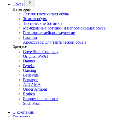
Обувь
Категории:
Летняя тактическая обувь
Зимняя обувь
Тактические ботинки
Мембранные ботинки и непромокаемая обувь
Ботинки армейские мужские
Гамаши
Аксессуары для тактической обуви
Бренды:
Cove Shoe Company
Original SWAT
Danner
Byteks
Garsing
Belleville
Pentagon
ALTAMA
Under Armour
Rothco
Propper International
Stich Profi
О компании
Контакты