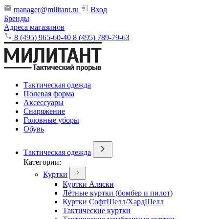
manager@militant.ru
Вход
Бренды
Адреса магазинов
8 (495) 965-60-40
8 (495) 789-79-63
Тактическая одежда
Полевая форма
Аксессуары
Снаряжение
Головные уборы
Обувь
Тактическая одежда
Категории:
Куртки
Куртки Аляски
Лётные куртки (бомбер и пилот)
Куртки СофтШелл/ХардШелл
Тактические куртки