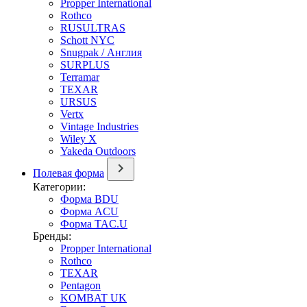
Propper International
Rothco
RUSULTRAS
Schott NYC
Snugpak / Англия
SURPLUS
Terramar
TEXAR
URSUS
Vertx
Vintage Industries
Wiley X
Yakeda Outdoors
Полевая форма
Категории:
Форма BDU
Форма ACU
Форма TAC.U
Бренды:
Propper International
Rothco
TEXAR
Pentagon
KOMBAT UK