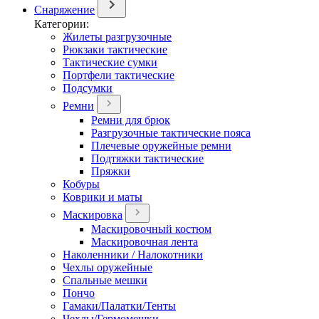
Снаряжение
Категории:
Жилеты разгрузочные
Рюкзаки тактические
Тактические сумки
Портфели тактические
Подсумки
Ремни
Ремни для брюк
Разгрузочные тактические пояса
Плечевые оружейные ремни
Подтяжки тактические
Пряжки
Кобуры
Коврики и маты
Маскировка
Маскировочный костюм
Маскировочная лента
Наколенники / Налокотники
Чехлы оружейные
Спальные мешки
Пончо
Гамаки/Палатки/Тенты
Чехлы/Гермомешки