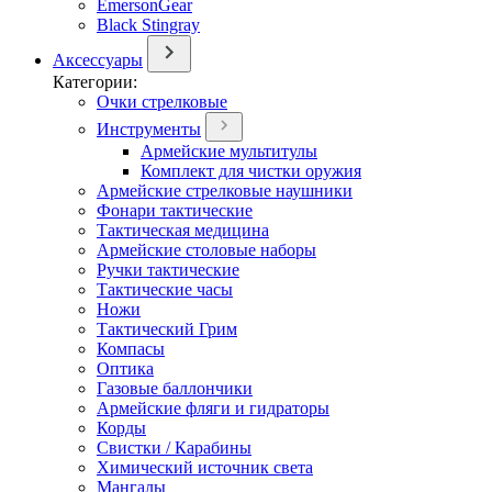
EmersonGear
Black Stingray
Аксессуары
Категории:
Очки стрелковые
Инструменты
Армейские мультитулы
Комплект для чистки оружия
Армейские стрелковые наушники
Фонари тактические
Тактическая медицина
Армейские столовые наборы
Ручки тактические
Тактические часы
Ножи
Тактический Грим
Компасы
Оптика
Газовые баллончики
Армейские фляги и гидраторы
Корды
Свистки / Карабины
Химический источник света
Мангалы