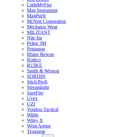
LightMyFire
Mag Instrument
MagPul®
McNett Corporation
Mechanix Wear
MILITANT
Nite Ize
Peltor 3M
Pentagon
Rhino Rescue
Rothco
RUIKE
Smith & Wesson
SORDIN
Stich Profi
Streamlight
SureFire
Uvex
UZI
Voodoo Tactical
Wildo
Wiley X
Wrist Armor
Техкрим