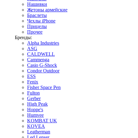
Нашивки
Жетоны армейские
Браслеты
Чехлы iPhone
Прицелы
Прочее
Бренды:
Alpha Industries
ASG
CALDWELL
Cammenga
Casio G-Shock
Condor Outdoor
ESS
Fenix
Fisher Space Pen
Fulton
Gerber
High Peak
Hoppe's
Humvee
KOMBAT UK
KOVEA
Leatherman
Led Lenser