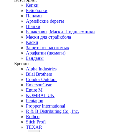
Кепки
Бейсболки
Панамы
Армейские береты
Шапки
Балаклавы, Маски, Подшлемники
Маски для страйкбола
Каски
Защита от насекомых
Арафатки (шемаги)
Банданы
Бренды:
Alpha Industries
Bilal Brothers
Condor Outdoor
EmersonGear
Entire M
KOMBAT UK
Pentagon
Propper International
R & B Distributing Co., Inc.
Rothco
Stich Profi
TEXAR