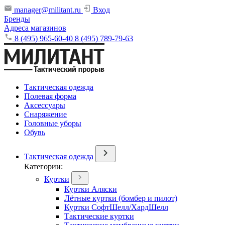
manager@militant.ru
Вход
Бренды
Адреса магазинов
8 (495) 965-60-40
8 (495) 789-79-63
Тактическая одежда
Полевая форма
Аксессуары
Снаряжение
Головные уборы
Обувь
Тактическая одежда
Категории:
Куртки
Куртки Аляски
Лётные куртки (бомбер и пилот)
Куртки СофтШелл/ХардШелл
Тактические куртки