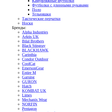
Камуфляжные футболки
Футболки с длинными рукавами
Поло
Тельняшки
Тактические перчатки
Носки
Бренды:
Alpha Industries
Arktis UK
Bilal Brothers
Black Stingray
BLACKHAWK
Carinthia
Condor Outdoor
CoolCat
EmersonGear
Entire M
Garsing
GURON
Hatch
KOMBAT UK
Limes
Mechanix Wear
NORFIN
Pentagon