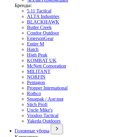
Бренды:
5.11 Tactical
ALTA Industries
BLACKHAWK
Butler Creek
Condor Outdoor
EmersonGear
Entire M
Hatch
High Peak
KOMBAT UK
McNett Corporation
MILITANT
NORFIN
Pentagon
Propper International
Rothco
Snugpak / Англия
Stich Profi
Uncle Mike's
Voodoo Tactical
Yakeda Outdoors
Головные уборы
Категории: