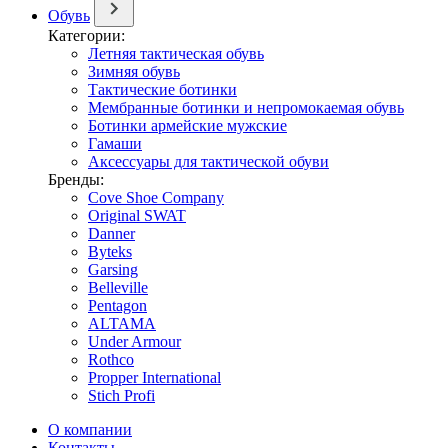
Обувь
Категории:
Летняя тактическая обувь
Зимняя обувь
Тактические ботинки
Мембранные ботинки и непромокаемая обувь
Ботинки армейские мужские
Гамаши
Аксессуары для тактической обуви
Бренды:
Cove Shoe Company
Original SWAT
Danner
Byteks
Garsing
Belleville
Pentagon
ALTAMA
Under Armour
Rothco
Propper International
Stich Profi
О компании
Контакты