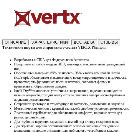
ОПИСАНИЕ
ХАРАКТЕРИСТИКИ
ДОСТАВКА
ОТЗЫВЫ
Тактические шорты для оперативного состава
VERTX Phantom
.
Разработаны в США для Федерального Агентства.
Представляют собой модель BDU, имеющую максимальный гражданский
вид.
Облегченный материал: 65% полиэстер / 35% хлопок армирован нитью
(RipStop), обеспечивает максимальную воздухопроницаемость и прочность,
превосходную функциональность и эстетику, сохраняет форму и
препятствует образованию складок.
Intelli-Dry™технология: устойчива к загрязнению, надежно защищает от
пятен и жидкости, отводит влагу от тела, внешняя поверхность обработана
жидкими репеллентами.
Сохраняют цветовую и структурную целостность, долговечны и надежны.
Металлическая молния с крепкой застежкой, двойное усиление промежности.
Эластичный стрейч-пояс для абсолютного комфорта, широкие петли для
ремня, двойные швы.
Два глубоких передних кармана с выемкой под клипсу складного ножа.
Два скрытых, хорошо организованных боковых кармана с откидными
клапанами, имеющие отделения для мобильного устройства в каждом.