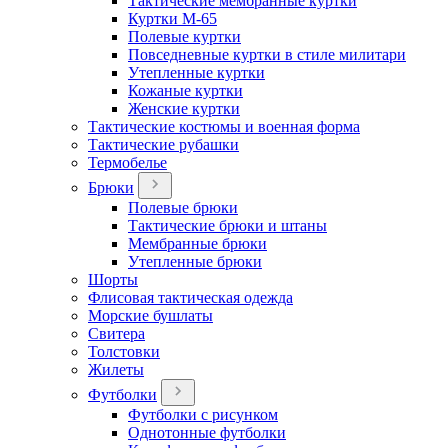
Тактические мембранные куртки
Куртки М-65
Полевые куртки
Повседневные куртки в стиле милитари
Утепленные куртки
Кожаные куртки
Женские куртки
Тактические костюмы и военная форма
Тактические рубашки
Термобелье
Брюки
Полевые брюки
Тактические брюки и штаны
Мембранные брюки
Утепленные брюки
Шорты
Флисовая тактическая одежда
Морские бушлаты
Свитера
Толстовки
Жилеты
Футболки
Футболки с рисунком
Однотонные футболки