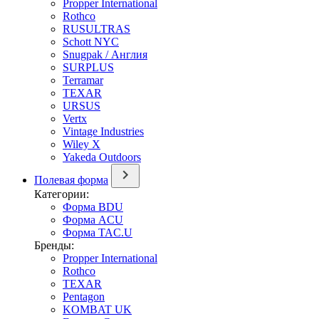
Propper International
Rothco
RUSULTRAS
Schott NYC
Snugpak / Англия
SURPLUS
Terramar
TEXAR
URSUS
Vertx
Vintage Industries
Wiley X
Yakeda Outdoors
Полевая форма
Категории:
Форма BDU
Форма ACU
Форма TAC.U
Бренды:
Propper International
Rothco
TEXAR
Pentagon
KOMBAT UK