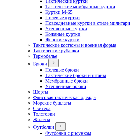
Тактические куртки
Тактические мембранные куртки
Куртки М-65
Полевые куртки
Повседневные куртки в стиле милитари
Утепленные куртки
Кожаные куртки
Женские куртки
Тактические костюмы и военная форма
Тактические рубашки
Термобелье
Брюки
Полевые брюки
Тактические брюки и штаны
Мембранные брюки
Утепленные брюки
Шорты
Флисовая тактическая одежда
Морские бушлаты
Свитера
Толстовки
Жилеты
Футболки
Футболки с рисунком