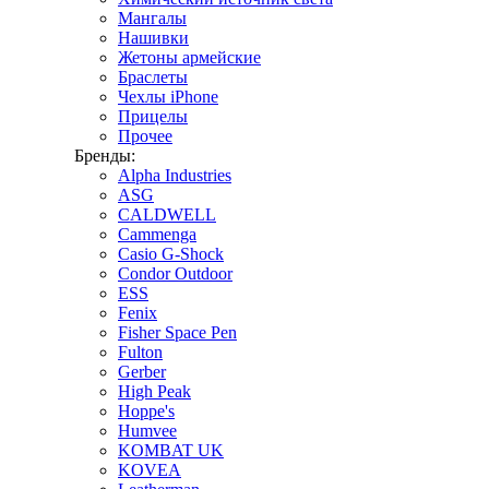
Мангалы
Нашивки
Жетоны армейские
Браслеты
Чехлы iPhone
Прицелы
Прочее
Бренды:
Alpha Industries
ASG
CALDWELL
Cammenga
Casio G-Shock
Condor Outdoor
ESS
Fenix
Fisher Space Pen
Fulton
Gerber
High Peak
Hoppe's
Humvee
KOMBAT UK
KOVEA