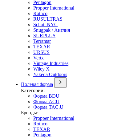
Pentagon
Propper International
Rothco
RUSULTRAS
Schott NYC
Snugpak / Англия
SURPLUS
Terramar
TEXAR
URSUS
Vertx
Vintage Industries
Wiley X
Yakeda Outdoors
Полевая форма
Категории:
Форма BDU
Форма ACU
Форма TAC.U
Бренды:
Propper International
Rothco
TEXAR
Pentagon