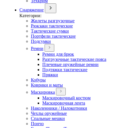
Техкрим
Снаряжение
Категории:
Жилеты разгрузочные
Рюкзаки тактические
Тактические сумки
Портфели тактические
Подсумки
Ремни
Ремни для брюк
Разгрузочные тактические пояса
Плечевые оружейные ремни
Подтяжки тактические
Пряжки
Кобуры
Коврики и маты
Маскировка
Маскировочный костюм
Маскировочная лента
Наколенники / Налокотники
Чехлы оружейные
Спальные мешки
Пончо