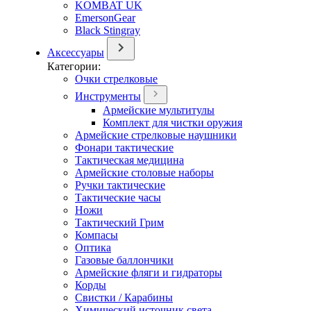
KOMBAT UK
EmersonGear
Black Stingray
Аксессуары
Категории:
Очки стрелковые
Инструменты
Армейские мультитулы
Комплект для чистки оружия
Армейские стрелковые наушники
Фонари тактические
Тактическая медицина
Армейские столовые наборы
Ручки тактические
Тактические часы
Ножи
Тактический Грим
Компасы
Оптика
Газовые баллончики
Армейские фляги и гидраторы
Корды
Свистки / Карабины
Химический источник света