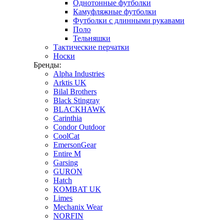
Однотонные футболки
Камуфляжные футболки
Футболки с длинными рукавами
Поло
Тельняшки
Тактические перчатки
Носки
Бренды:
Alpha Industries
Arktis UK
Bilal Brothers
Black Stingray
BLACKHAWK
Carinthia
Condor Outdoor
CoolCat
EmersonGear
Entire M
Garsing
GURON
Hatch
KOMBAT UK
Limes
Mechanix Wear
NORFIN