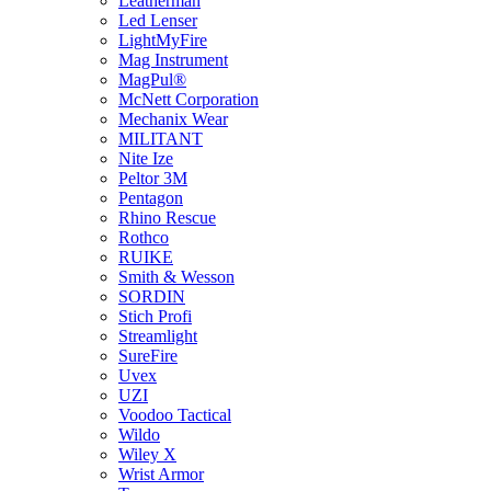
Leatherman
Led Lenser
LightMyFire
Mag Instrument
MagPul®
McNett Corporation
Mechanix Wear
MILITANT
Nite Ize
Peltor 3M
Pentagon
Rhino Rescue
Rothco
RUIKE
Smith & Wesson
SORDIN
Stich Profi
Streamlight
SureFire
Uvex
UZI
Voodoo Tactical
Wildo
Wiley X
Wrist Armor