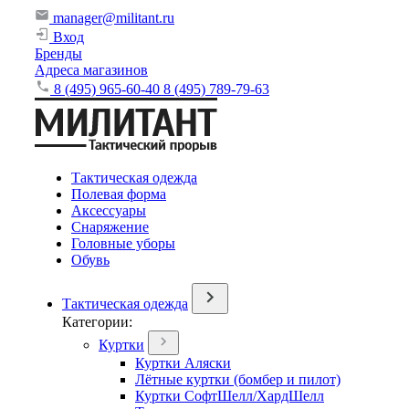
manager@militant.ru
Вход
Бренды
Адреса магазинов
8 (495) 965-60-40
8 (495) 789-79-63
Тактическая одежда
Полевая форма
Аксессуары
Снаряжение
Головные уборы
Обувь
Тактическая одежда
Категории:
Куртки
Куртки Аляски
Лётные куртки (бомбер и пилот)
Куртки СофтШелл/ХардШелл