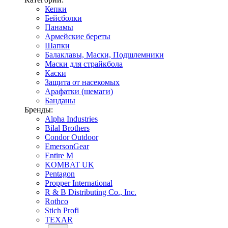
Кепки
Бейсболки
Панамы
Армейские береты
Шапки
Балаклавы, Маски, Подшлемники
Маски для страйкбола
Каски
Защита от насекомых
Арафатки (шемаги)
Банданы
Бренды:
Alpha Industries
Bilal Brothers
Condor Outdoor
EmersonGear
Entire M
KOMBAT UK
Pentagon
Propper International
R & B Distributing Co., Inc.
Rothco
Stich Profi
TEXAR