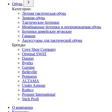
Обувь
Категории:
Летняя тактическая обувь
Зимняя обувь
Тактические ботинки
Мембранные ботинки и непромокаемая обувь
Ботинки армейские мужские
Гамаши
Аксессуары для тактической обуви
Бренды:
Cove Shoe Company
Original SWAT
Danner
Byteks
Garsing
Belleville
Pentagon
ALTAMA
Under Armour
Rothco
Propper International
Stich Profi
О компании
Контакты