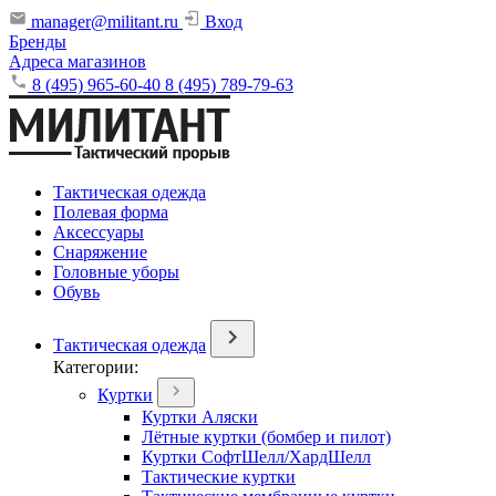
manager@militant.ru
Вход
Бренды
Адреса магазинов
8 (495) 965-60-40
8 (495) 789-79-63
Тактическая одежда
Полевая форма
Аксессуары
Снаряжение
Головные уборы
Обувь
Тактическая одежда
Категории:
Куртки
Куртки Аляски
Лётные куртки (бомбер и пилот)
Куртки СофтШелл/ХардШелл
Тактические куртки