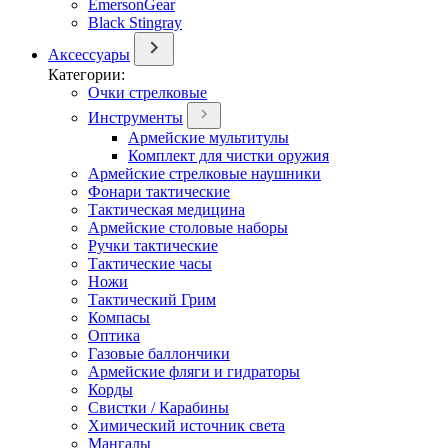
EmersonGear
Black Stingray
Аксессуары
Категории:
Очки стрелковые
Инструменты
Армейские мультитулы
Комплект для чистки оружия
Армейские стрелковые наушники
Фонари тактические
Тактическая медицина
Армейские столовые наборы
Ручки тактические
Тактические часы
Ножи
Тактический Грим
Компасы
Оптика
Газовые баллончики
Армейские фляги и гидраторы
Корды
Свистки / Карабины
Химический источник света
Мангалы