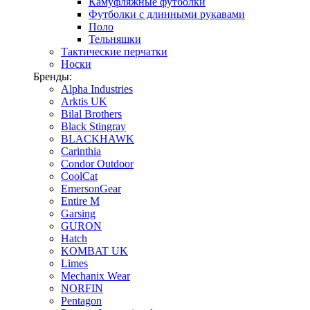
Камуфляжные футболки
Футболки с длинными рукавами
Поло
Тельняшки
Тактические перчатки
Носки
Бренды:
Alpha Industries
Arktis UK
Bilal Brothers
Black Stingray
BLACKHAWK
Carinthia
Condor Outdoor
CoolCat
EmersonGear
Entire M
Garsing
GURON
Hatch
KOMBAT UK
Limes
Mechanix Wear
NORFIN
Pentagon