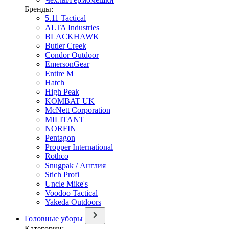
Бренды:
5.11 Tactical
ALTA Industries
BLACKHAWK
Butler Creek
Condor Outdoor
EmersonGear
Entire M
Hatch
High Peak
KOMBAT UK
McNett Corporation
MILITANT
NORFIN
Pentagon
Propper International
Rothco
Snugpak / Англия
Stich Profi
Uncle Mike's
Voodoo Tactical
Yakeda Outdoors
Головные уборы
Категории: