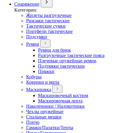
Снаряжение
Категории:
Жилеты разгрузочные
Рюкзаки тактические
Тактические сумки
Портфели тактические
Подсумки
Ремни
Ремни для брюк
Разгрузочные тактические пояса
Плечевые оружейные ремни
Подтяжки тактические
Пряжки
Кобуры
Коврики и маты
Маскировка
Маскировочный костюм
Маскировочная лента
Наколенники / Налокотники
Чехлы оружейные
Спальные мешки
Пончо
Гамаки/Палатки/Тенты
Чехлы/Гермомешки