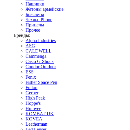
Нашивки
Жетоны армейские
Браслеты
Чехлы iPhone
Прицелы
Прочее
Бренды:
Alpha Industries
ASG
CALDWELL
Cammenga
Casio G-Shock
Condor Outdoor
ESS
Fenix
Fisher Space Pen
Fulton
Gerber
High Peak
Hoppe's
Humvee
KOMBAT UK
KOVEA
Leatherman
Led Lenser