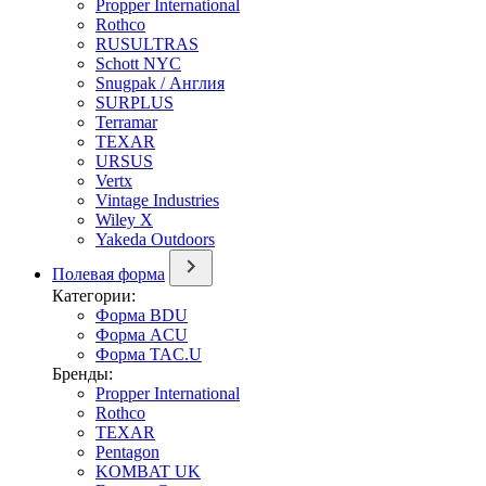
Propper International
Rothco
RUSULTRAS
Schott NYC
Snugpak / Англия
SURPLUS
Terramar
TEXAR
URSUS
Vertx
Vintage Industries
Wiley X
Yakeda Outdoors
Полевая форма
Категории:
Форма BDU
Форма ACU
Форма TAC.U
Бренды:
Propper International
Rothco
TEXAR
Pentagon
KOMBAT UK