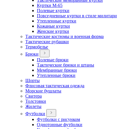
Тактические мембранные куртки
Куртки М-65
Полевые куртки
Повседневные куртки в стиле милитари
Утепленные куртки
Кожаные куртки
Женские куртки
Тактические костюмы и военная форма
Тактические рубашки
Термобелье
Брюки
Полевые брюки
Тактические брюки и штаны
Мембранные брюки
Утепленные брюки
Шорты
Флисовая тактическая одежда
Морские бушлаты
Свитера
Толстовки
Жилеты
Футболки
Футболки с рисунком
Однотонные футболки