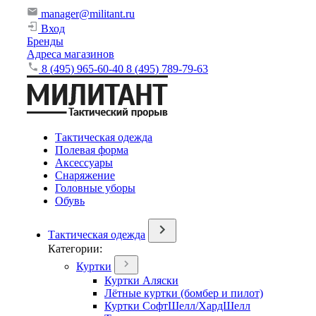
manager@militant.ru
Вход
Бренды
Адреса магазинов
8 (495) 965-60-40
8 (495) 789-79-63
Тактическая одежда
Полевая форма
Аксессуары
Снаряжение
Головные уборы
Обувь
Тактическая одежда
Категории:
Куртки
Куртки Аляски
Лётные куртки (бомбер и пилот)
Куртки СофтШелл/ХардШелл