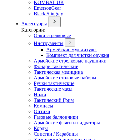
KOMBAT UK
EmersonGear
Black Stingray
Аксессуары
Категории:
Очки стрелковые
Инструменты
Армейские мультитулы
Комплект для чистки оружия
Армейские стрелковые наушники
Фонари тактические
Тактическая медицина
Армейские столовые наборы
Ручки тактические
Тактические часы
Ножи
Тактический Грим
Компасы
Оптика
Газовые баллончики
Армейские фляги и гидраторы
Корды
Свистки / Карабины
Химический источник света