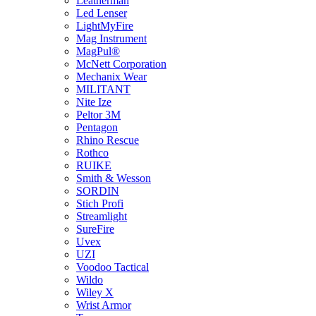
Leatherman
Led Lenser
LightMyFire
Mag Instrument
MagPul®
McNett Corporation
Mechanix Wear
MILITANT
Nite Ize
Peltor 3M
Pentagon
Rhino Rescue
Rothco
RUIKE
Smith & Wesson
SORDIN
Stich Profi
Streamlight
SureFire
Uvex
UZI
Voodoo Tactical
Wildo
Wiley X
Wrist Armor