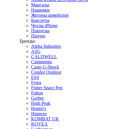
Мангалы
Нашивки
Жетоны армейские
Браслеты
Чехлы iPhone
Прицелы
Прочее
Бренды:
Alpha Industries
ASG
CALDWELL
Cammenga
Casio G-Shock
Condor Outdoor
ESS
Fenix
Fisher Space Pen
Fulton
Gerber
High Peak
Hoppe's
Humvee
KOMBAT UK
KOVEA