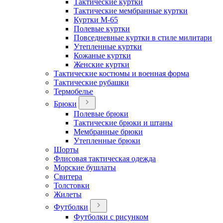
Тактические куртки
Тактические мембранные куртки
Куртки М-65
Полевые куртки
Повседневные куртки в стиле милитари
Утепленные куртки
Кожаные куртки
Женские куртки
Тактические костюмы и военная форма
Тактические рубашки
Термобелье
Брюки
Полевые брюки
Тактические брюки и штаны
Мембранные брюки
Утепленные брюки
Шорты
Флисовая тактическая одежда
Морские бушлаты
Свитера
Толстовки
Жилеты
Футболки
Футболки с рисунком