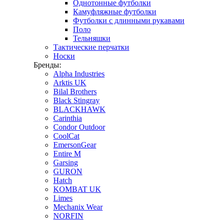
Однотонные футболки
Камуфляжные футболки
Футболки с длинными рукавами
Поло
Тельняшки
Тактические перчатки
Носки
Бренды:
Alpha Industries
Arktis UK
Bilal Brothers
Black Stingray
BLACKHAWK
Carinthia
Condor Outdoor
CoolCat
EmersonGear
Entire M
Garsing
GURON
Hatch
KOMBAT UK
Limes
Mechanix Wear
NORFIN