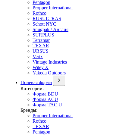
Pentagon
Propper International
Rothco
RUSULTRAS
Schott NYC
Snugpak / Англия
SURPLUS
Terramar
TEXAR
URSUS
Vertx
Vintage Industries
Wiley X
Yakeda Outdoors
Полевая форма
Категории:
Форма BDU
Форма ACU
Форма TAC.U
Бренды:
Propper International
Rothco
TEXAR
Pentagon