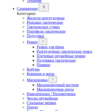
Техкрим
Снаряжение
Категории:
Жилеты разгрузочные
Рюкзаки тактические
Тактические сумки
Портфели тактические
Подсумки
Ремни
Ремни для брюк
Разгрузочные тактические пояса
Плечевые оружейные ремни
Подтяжки тактические
Пряжки
Кобуры
Коврики и маты
Маскировка
Маскировочный костюм
Маскировочная лента
Наколенники / Налокотники
Чехлы оружейные
Спальные мешки
Пончо