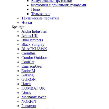
Камуфляжные футболки
Футболки с длинными рукавами
Поло
Тельняшки
Тактические перчатки
Носки
Бренды:
Alpha Industries
Arktis UK
Bilal Brothers
Black Stingray
BLACKHAWK
Carinthia
Condor Outdoor
CoolCat
EmersonGear
Entire M
Garsing
GURON
Hatch
KOMBAT UK
Limes
Mechanix Wear
NORFIN
Pentagon