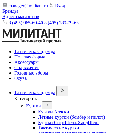
manager@militant.ru
Вход
Бренды
Адреса магазинов
8 (495) 965-60-40
8 (495) 789-79-63
Тактическая одежда
Полевая форма
Аксессуары
Снаряжение
Головные уборы
Обувь
Тактическая одежда
Категории:
Куртки
Куртки Аляски
Лётные куртки (бомбер и пилот)
Куртки СофтШелл/ХардШелл
Тактические куртки