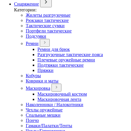
Снаряжение
Категории:
Жилеты разгрузочные
Рюкзаки тактические
Тактические сумки
Портфели тактические
Подсумки
Ремни
Ремни для брюк
Разгрузочные тактические пояса
Плечевые оружейные ремни
Подтяжки тактические
Пряжки
Кобуры
Коврики и маты
Маскировка
Маскировочный костюм
Маскировочная лента
Наколенники / Налокотники
Чехлы оружейные
Спальные мешки
Пончо
Гамаки/Палатки/Тенты
Чехлы/Гермомешки