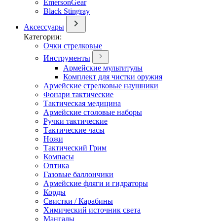
EmersonGear
Black Stingray
Аксессуары
Категории:
Очки стрелковые
Инструменты
Армейские мультитулы
Комплект для чистки оружия
Армейские стрелковые наушники
Фонари тактические
Тактическая медицина
Армейские столовые наборы
Ручки тактические
Тактические часы
Ножи
Тактический Грим
Компасы
Оптика
Газовые баллончики
Армейские фляги и гидраторы
Корды
Свистки / Карабины
Химический источник света
Мангалы