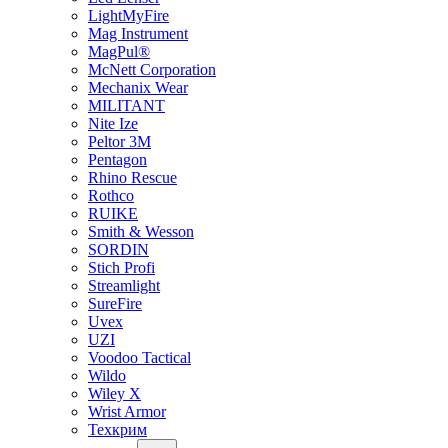
LightMyFire
Mag Instrument
MagPul®
McNett Corporation
Mechanix Wear
MILITANT
Nite Ize
Peltor 3M
Pentagon
Rhino Rescue
Rothco
RUIKE
Smith & Wesson
SORDIN
Stich Profi
Streamlight
SureFire
Uvex
UZI
Voodoo Tactical
Wildo
Wiley X
Wrist Armor
Техкрим