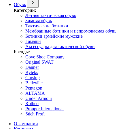
Обувь
Категории:
Летняя тактическая обувь
Зимняя обувь
Тактические ботинки
Мембранные ботинки и непромокаемая обувь
Ботинки армейские мужские
Гамаши
Аксессуары для тактической обуви
Бренды:
Cove Shoe Company
Original SWAT
Danner
Byteks
Garsing
Belleville
Pentagon
ALTAMA
Under Armour
Rothco
Propper International
Stich Profi
О компании
Контакты