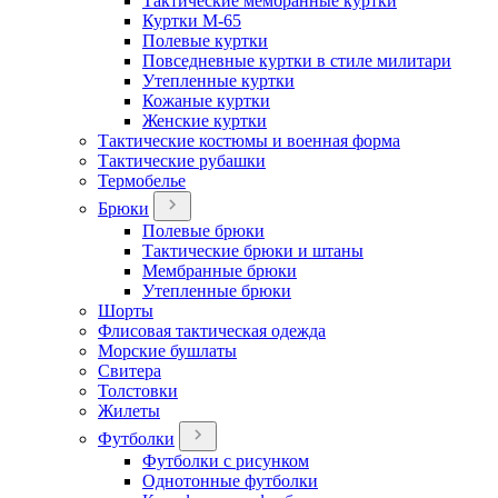
Тактические мембранные куртки
Куртки М-65
Полевые куртки
Повседневные куртки в стиле милитари
Утепленные куртки
Кожаные куртки
Женские куртки
Тактические костюмы и военная форма
Тактические рубашки
Термобелье
Брюки
Полевые брюки
Тактические брюки и штаны
Мембранные брюки
Утепленные брюки
Шорты
Флисовая тактическая одежда
Морские бушлаты
Свитера
Толстовки
Жилеты
Футболки
Футболки с рисунком
Однотонные футболки