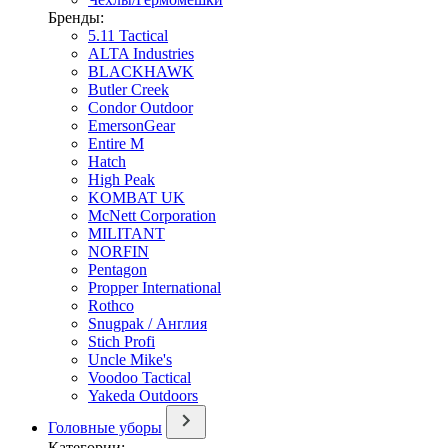
Бренды:
5.11 Tactical
ALTA Industries
BLACKHAWK
Butler Creek
Condor Outdoor
EmersonGear
Entire M
Hatch
High Peak
KOMBAT UK
McNett Corporation
MILITANT
NORFIN
Pentagon
Propper International
Rothco
Snugpak / Англия
Stich Profi
Uncle Mike's
Voodoo Tactical
Yakeda Outdoors
Головные уборы
Категории: