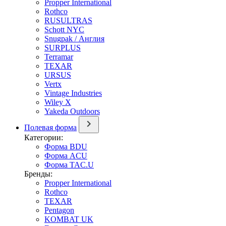
Propper International
Rothco
RUSULTRAS
Schott NYC
Snugpak / Англия
SURPLUS
Terramar
TEXAR
URSUS
Vertx
Vintage Industries
Wiley X
Yakeda Outdoors
Полевая форма
Категории:
Форма BDU
Форма ACU
Форма TAC.U
Бренды:
Propper International
Rothco
TEXAR
Pentagon
KOMBAT UK