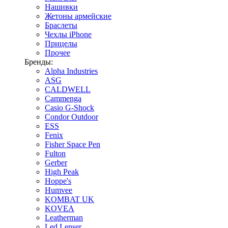
Нашивки
Жетоны армейские
Браслеты
Чехлы iPhone
Прицелы
Прочее
Бренды:
Alpha Industries
ASG
CALDWELL
Cammenga
Casio G-Shock
Condor Outdoor
ESS
Fenix
Fisher Space Pen
Fulton
Gerber
High Peak
Hoppe's
Humvee
KOMBAT UK
KOVEA
Leatherman
Led Lenser