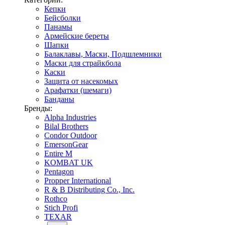
Кепки
Бейсболки
Панамы
Армейские береты
Шапки
Балаклавы, Маски, Подшлемники
Маски для страйкбола
Каски
Защита от насекомых
Арафатки (шемаги)
Банданы
Бренды:
Alpha Industries
Bilal Brothers
Condor Outdoor
EmersonGear
Entire M
KOMBAT UK
Pentagon
Propper International
R & B Distributing Co., Inc.
Rothco
Stich Profi
TEXAR