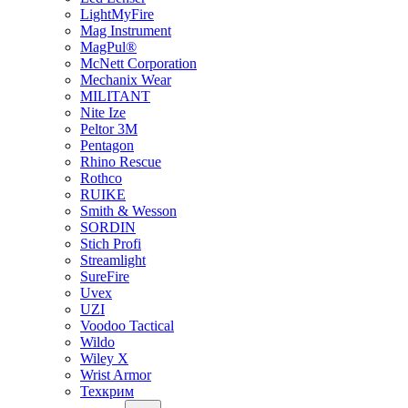
LightMyFire
Mag Instrument
MagPul®
McNett Corporation
Mechanix Wear
MILITANT
Nite Ize
Peltor 3M
Pentagon
Rhino Rescue
Rothco
RUIKE
Smith & Wesson
SORDIN
Stich Profi
Streamlight
SureFire
Uvex
UZI
Voodoo Tactical
Wildo
Wiley X
Wrist Armor
Техкрим