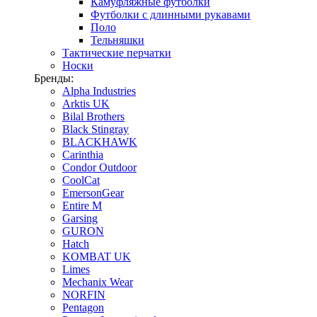
Камуфляжные футболки
Футболки с длинными рукавами
Поло
Тельняшки
Тактические перчатки
Носки
Бренды:
Alpha Industries
Arktis UK
Bilal Brothers
Black Stingray
BLACKHAWK
Carinthia
Condor Outdoor
CoolCat
EmersonGear
Entire M
Garsing
GURON
Hatch
KOMBAT UK
Limes
Mechanix Wear
NORFIN
Pentagon