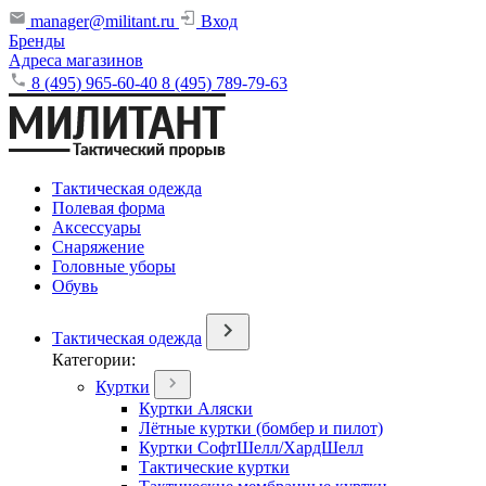
manager@militant.ru
Вход
Бренды
Адреса магазинов
8 (495) 965-60-40
8 (495) 789-79-63
Тактическая одежда
Полевая форма
Аксессуары
Снаряжение
Головные уборы
Обувь
Тактическая одежда
Категории:
Куртки
Куртки Аляски
Лётные куртки (бомбер и пилот)
Куртки СофтШелл/ХардШелл
Тактические куртки