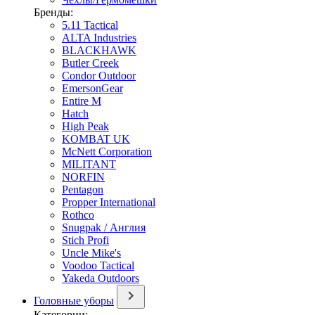
Бренды:
5.11 Tactical
ALTA Industries
BLACKHAWK
Butler Creek
Condor Outdoor
EmersonGear
Entire M
Hatch
High Peak
KOMBAT UK
McNett Corporation
MILITANT
NORFIN
Pentagon
Propper International
Rothco
Snugpak / Англия
Stich Profi
Uncle Mike's
Voodoo Tactical
Yakeda Outdoors
Головные уборы
Категории: