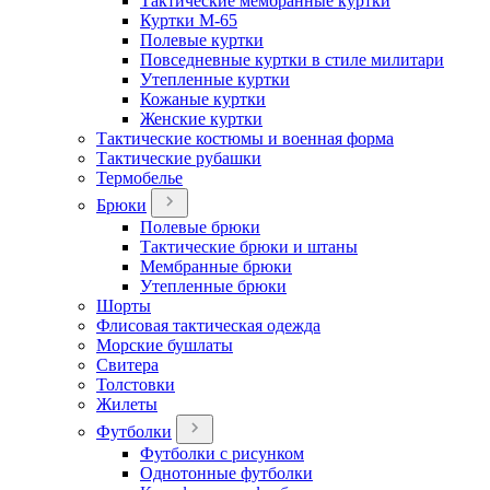
Тактические мембранные куртки
Куртки М-65
Полевые куртки
Повседневные куртки в стиле милитари
Утепленные куртки
Кожаные куртки
Женские куртки
Тактические костюмы и военная форма
Тактические рубашки
Термобелье
Брюки
Полевые брюки
Тактические брюки и штаны
Мембранные брюки
Утепленные брюки
Шорты
Флисовая тактическая одежда
Морские бушлаты
Свитера
Толстовки
Жилеты
Футболки
Футболки с рисунком
Однотонные футболки