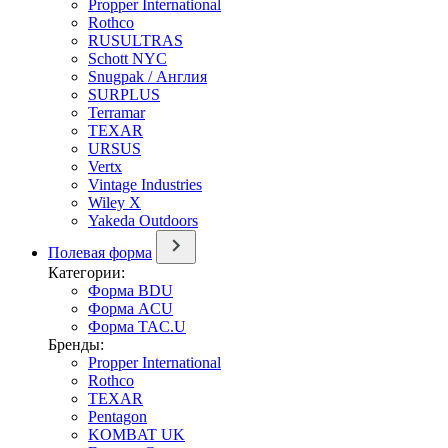
Propper International
Rothco
RUSULTRAS
Schott NYC
Snugpak / Англия
SURPLUS
Terramar
TEXAR
URSUS
Vertx
Vintage Industries
Wiley X
Yakeda Outdoors
Полевая форма
Категории:
Форма BDU
Форма ACU
Форма TAC.U
Бренды:
Propper International
Rothco
TEXAR
Pentagon
KOMBAT UK