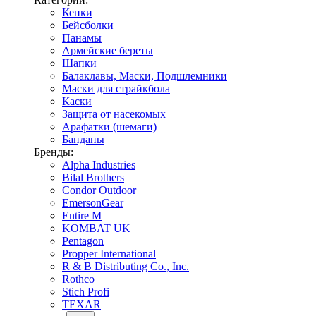
Кепки
Бейсболки
Панамы
Армейские береты
Шапки
Балаклавы, Маски, Подшлемники
Маски для страйкбола
Каски
Защита от насекомых
Арафатки (шемаги)
Банданы
Бренды:
Alpha Industries
Bilal Brothers
Condor Outdoor
EmersonGear
Entire M
KOMBAT UK
Pentagon
Propper International
R & B Distributing Co., Inc.
Rothco
Stich Profi
TEXAR