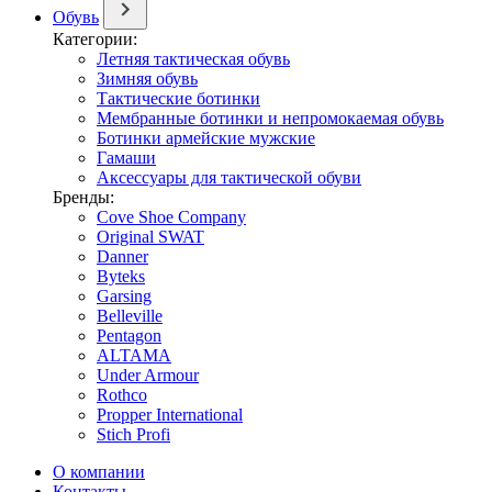
Обувь
Категории:
Летняя тактическая обувь
Зимняя обувь
Тактические ботинки
Мембранные ботинки и непромокаемая обувь
Ботинки армейские мужские
Гамаши
Аксессуары для тактической обуви
Бренды:
Cove Shoe Company
Original SWAT
Danner
Byteks
Garsing
Belleville
Pentagon
ALTAMA
Under Armour
Rothco
Propper International
Stich Profi
О компании
Контакты