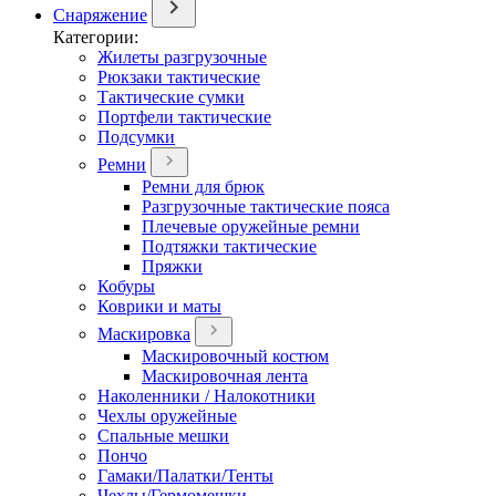
Снаряжение
Категории:
Жилеты разгрузочные
Рюкзаки тактические
Тактические сумки
Портфели тактические
Подсумки
Ремни
Ремни для брюк
Разгрузочные тактические пояса
Плечевые оружейные ремни
Подтяжки тактические
Пряжки
Кобуры
Коврики и маты
Маскировка
Маскировочный костюм
Маскировочная лента
Наколенники / Налокотники
Чехлы оружейные
Спальные мешки
Пончо
Гамаки/Палатки/Тенты
Чехлы/Гермомешки