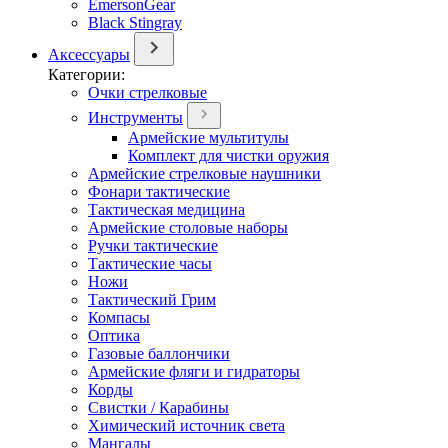
EmersonGear
Black Stingray
Аксессуары
Категории:
Очки стрелковые
Инструменты
Армейские мультитулы
Комплект для чистки оружия
Армейские стрелковые наушники
Фонари тактические
Тактическая медицина
Армейские столовые наборы
Ручки тактические
Тактические часы
Ножи
Тактический Грим
Компасы
Оптика
Газовые баллончики
Армейские фляги и гидраторы
Корды
Свистки / Карабины
Химический источник света
Мангалы