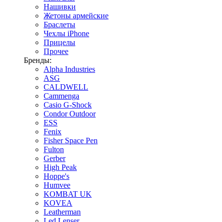
Нашивки
Жетоны армейские
Браслеты
Чехлы iPhone
Прицелы
Прочее
Бренды:
Alpha Industries
ASG
CALDWELL
Cammenga
Casio G-Shock
Condor Outdoor
ESS
Fenix
Fisher Space Pen
Fulton
Gerber
High Peak
Hoppe's
Humvee
KOMBAT UK
KOVEA
Leatherman
Led Lenser