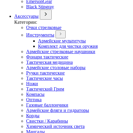
EmersonGear
Black Stingray
Аксессуары
Категории:
Очки стрелковые
Инструменты
Армейские мультитулы
Комплект для чистки оружия
Армейские стрелковые наушники
Фонари тактические
Тактическая медицина
Армейские столовые наборы
Ручки тактические
Тактические часы
Ножи
Тактический Грим
Компасы
Оптика
Газовые баллончики
Армейские фляги и гидраторы
Корды
Свистки / Карабины
Химический источник света
Мангалы