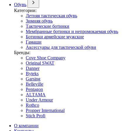
Обувь
Категории:
Летняя тактическая обувь
Зимняя обувь
Тактические ботинки
Мембранные ботинки и непромокаемая обувь
Ботинки армейские мужские
Гамаши
Аксессуары для тактической обуви
Бренды:
Cove Shoe Company
Original SWAT
Danner
Byteks
Garsing
Belleville
Pentagon
ALTAMA
Under Armour
Rothco
Propper International
Stich Profi
О компании
Контакты