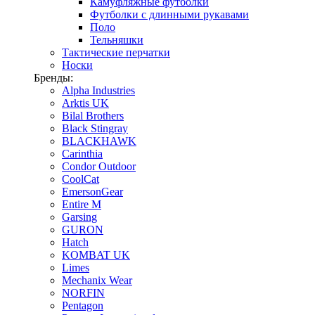
Камуфляжные футболки
Футболки с длинными рукавами
Поло
Тельняшки
Тактические перчатки
Носки
Бренды:
Alpha Industries
Arktis UK
Bilal Brothers
Black Stingray
BLACKHAWK
Carinthia
Condor Outdoor
CoolCat
EmersonGear
Entire M
Garsing
GURON
Hatch
KOMBAT UK
Limes
Mechanix Wear
NORFIN
Pentagon