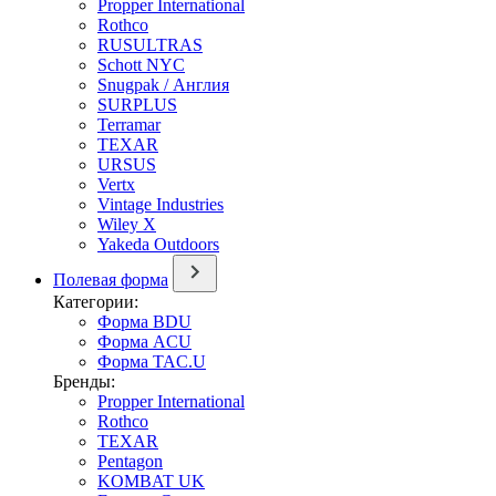
Propper International
Rothco
RUSULTRAS
Schott NYC
Snugpak / Англия
SURPLUS
Terramar
TEXAR
URSUS
Vertx
Vintage Industries
Wiley X
Yakeda Outdoors
Полевая форма
Категории:
Форма BDU
Форма ACU
Форма TAC.U
Бренды:
Propper International
Rothco
TEXAR
Pentagon
KOMBAT UK