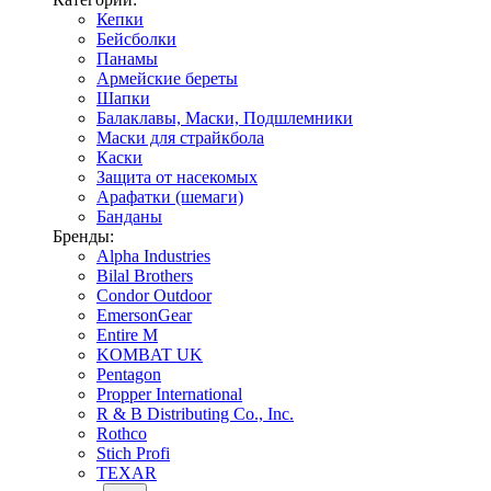
Кепки
Бейсболки
Панамы
Армейские береты
Шапки
Балаклавы, Маски, Подшлемники
Маски для страйкбола
Каски
Защита от насекомых
Арафатки (шемаги)
Банданы
Бренды:
Alpha Industries
Bilal Brothers
Condor Outdoor
EmersonGear
Entire M
KOMBAT UK
Pentagon
Propper International
R & B Distributing Co., Inc.
Rothco
Stich Profi
TEXAR