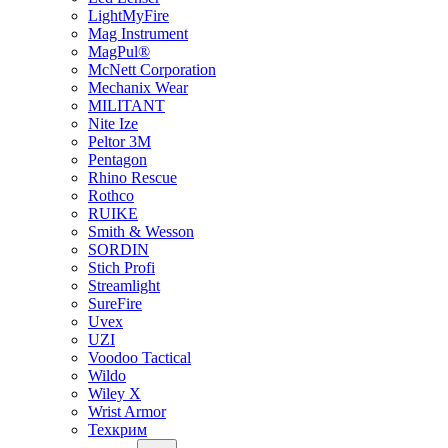
LightMyFire
Mag Instrument
MagPul®
McNett Corporation
Mechanix Wear
MILITANT
Nite Ize
Peltor 3M
Pentagon
Rhino Rescue
Rothco
RUIKE
Smith & Wesson
SORDIN
Stich Profi
Streamlight
SureFire
Uvex
UZI
Voodoo Tactical
Wildo
Wiley X
Wrist Armor
Техкрим