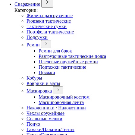
Снаряжение
Категории:
Жилеты разгрузочные
Рюкзаки тактические
Тактические сумки
Портфели тактические
Подсумки
Ремни
Ремни для брюк
Разгрузочные тактические пояса
Плечевые оружейные ремни
Подтяжки тактические
Пряжки
Кобуры
Коврики и маты
Маскировка
Маскировочный костюм
Маскировочная лента
Наколенники / Налокотники
Чехлы оружейные
Спальные мешки
Пончо
Гамаки/Палатки/Тенты
Чехлы/Гермомешки