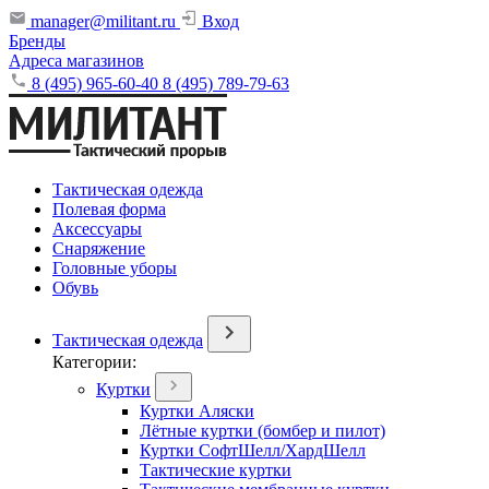
manager@militant.ru
Вход
Бренды
Адреса магазинов
8 (495) 965-60-40
8 (495) 789-79-63
Тактическая одежда
Полевая форма
Аксессуары
Снаряжение
Головные уборы
Обувь
Тактическая одежда
Категории:
Куртки
Куртки Аляски
Лётные куртки (бомбер и пилот)
Куртки СофтШелл/ХардШелл
Тактические куртки