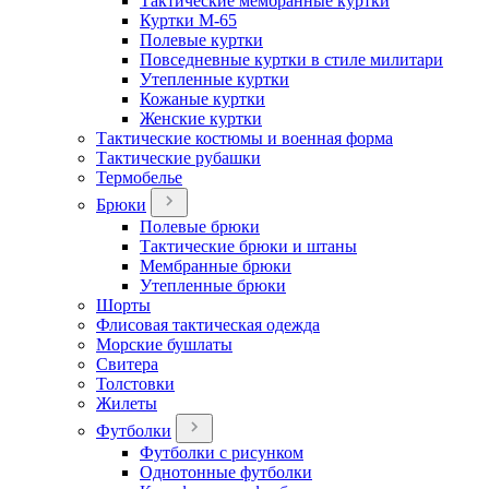
Тактические мембранные куртки
Куртки М-65
Полевые куртки
Повседневные куртки в стиле милитари
Утепленные куртки
Кожаные куртки
Женские куртки
Тактические костюмы и военная форма
Тактические рубашки
Термобелье
Брюки
Полевые брюки
Тактические брюки и штаны
Мембранные брюки
Утепленные брюки
Шорты
Флисовая тактическая одежда
Морские бушлаты
Свитера
Толстовки
Жилеты
Футболки
Футболки с рисунком
Однотонные футболки