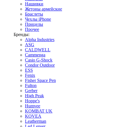
Нашивки
Жетоны армейские
Браслеты
Чехлы iPhone
Прицелы
Прочее
Бренды:
Alpha Industries
ASG
CALDWELL
Cammenga
Casio G-Shock
Condor Outdoor
ESS
Fenix
Fisher Space Pen
Fulton
Gerber
High Peak
Hoppe's
Humvee
KOMBAT UK
KOVEA
Leatherman
Led Lenser