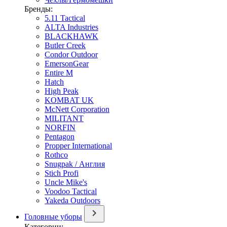
Бренды:
5.11 Tactical
ALTA Industries
BLACKHAWK
Butler Creek
Condor Outdoor
EmersonGear
Entire M
Hatch
High Peak
KOMBAT UK
McNett Corporation
MILITANT
NORFIN
Pentagon
Propper International
Rothco
Snugpak / Англия
Stich Profi
Uncle Mike's
Voodoo Tactical
Yakeda Outdoors
Головные уборы
Категории: