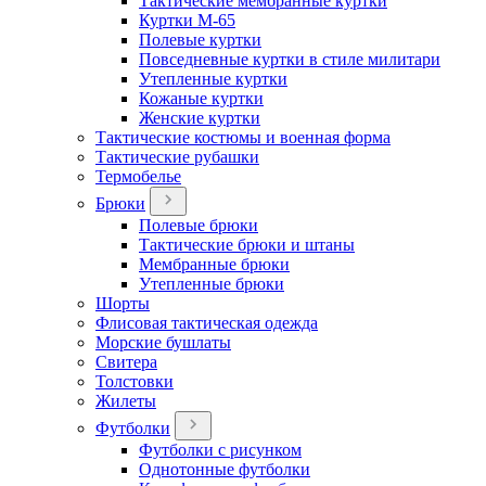
Тактические мембранные куртки
Куртки М-65
Полевые куртки
Повседневные куртки в стиле милитари
Утепленные куртки
Кожаные куртки
Женские куртки
Тактические костюмы и военная форма
Тактические рубашки
Термобелье
Брюки
Полевые брюки
Тактические брюки и штаны
Мембранные брюки
Утепленные брюки
Шорты
Флисовая тактическая одежда
Морские бушлаты
Свитера
Толстовки
Жилеты
Футболки
Футболки с рисунком
Однотонные футболки