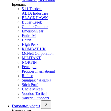
Бренды:
5.11 Tactical
ALTA Industries
BLACKHAWK
Butler Creek
Condor Outdoor
EmersonGear
Entire M
Hatch
High Peak
KOMBAT UK
McNett Corporation
MILITANT
NORFIN
Pentagon
Propper International
Rothco
Snugpak / Англия
Stich Profi
Uncle Mike's
Voodoo Tactical
Yakeda Outdoors
Головные уборы
Категории: