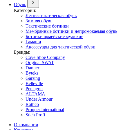
Обувь
Категории:
Летняя тактическая обувь
Зимняя обувь
Тактические ботинки
Мембранные ботинки и непромокаемая обувь
Ботинки армейские мужские
Гамаши
Аксессуары для тактической обуви
Бренды:
Cove Shoe Company
Original SWAT
Danner
Byteks
Garsing
Belleville
Pentagon
ALTAMA
Under Armour
Rothco
Propper International
Stich Profi
О компании
Контакты