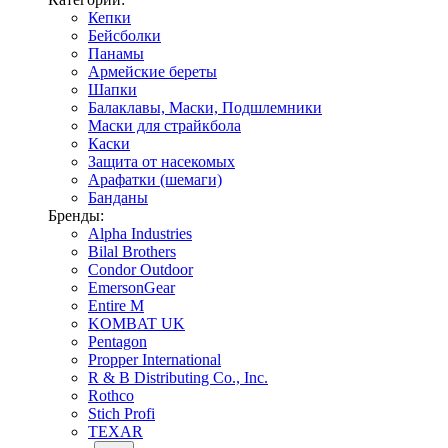
Кепки
Бейсболки
Панамы
Армейские береты
Шапки
Балаклавы, Маски, Подшлемники
Маски для страйкбола
Каски
Защита от насекомых
Арафатки (шемаги)
Банданы
Бренды:
Alpha Industries
Bilal Brothers
Condor Outdoor
EmersonGear
Entire M
KOMBAT UK
Pentagon
Propper International
R & B Distributing Co., Inc.
Rothco
Stich Profi
TEXAR