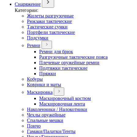
Снаряжение
Категории:
Жилеты разгрузочные
Рюкзаки тактические
Тактические сумки
Портфели тактические
Подсумки
Ремни
Ремни для брюк
Разгрузочные тактические пояса
Плечевые оружейные ремни
Подтяжки тактические
Пряжки
Кобуры
Коврики и маты
Маскировка
Маскировочный костюм
Маскировочная лента
Наколенники / Налокотники
Чехлы оружейные
Спальные мешки
Пончо
Гамаки/Палатки/Тенты
Чехлы/Гермомешки