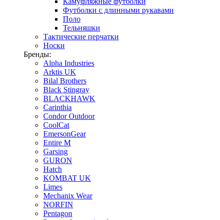
Камуфляжные футболки
Футболки с длинными рукавами
Поло
Тельняшки
Тактические перчатки
Носки
Бренды:
Alpha Industries
Arktis UK
Bilal Brothers
Black Stingray
BLACKHAWK
Carinthia
Condor Outdoor
CoolCat
EmersonGear
Entire M
Garsing
GURON
Hatch
KOMBAT UK
Limes
Mechanix Wear
NORFIN
Pentagon