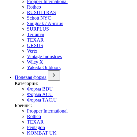
Propper International
Rothco
RUSULTRAS
Schott NYC
Snugpak / Англия
SURPLUS
Terramar
TEXAR
URSUS
Vertx
Vintage Industries
Wiley X
Yakeda Outdoors
Полевая форма
Категории:
Форма BDU
Форма ACU
Форма TAC.U
Бренды:
Propper International
Rothco
TEXAR
Pentagon
KOMBAT UK