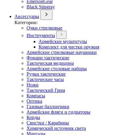
EmersonGear
Black Stingray
Аксессуары
Категории:
Очки стрелковые
Инструменты
Армейские мультитулы
Комплект для чистки оружия
Армейские стрелковые наушники
Фонари тактические
Тактическая медицина
Армейские столовые наборы
Ручки тактические
Тактические часы
Ножи
Тактический Грим
Компасы
Оптика
Газовые баллончики
Армейские фляги и гидраторы
Корды
Свистки / Карабины
Химический источник света
Мангалы