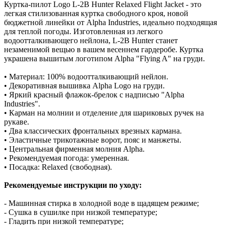
Куртка-пилот Logo L-2B Hunter Relaxed Flight Jacket - это
легкая стилизованная куртка свободного кроя, новой
бюджетной линейки от Alpha Industries, идеально подходящая
для теплой погоды. Изготовленная из легкого
водоотталкивающего нейлона, L-2B Hunter станет
незаменимой вещью в вашем весеннем гардеробе. Куртка
украшена вышитым логотипом Alpha "Flying A" на груди.
• Материал: 100% водоотталкивающий нейлон.
• Декоративная в
ышивка Alpha Logo на груди.
• Яркий красный флажок-брелок с надписью "Alpha
Industries".
• Карман на молнии и отделение для шариковых ручек на
рукаве.
• Два классических фронтальных врезных кармана.
• Эластичные трикотажные ворот, пояс и манжеты.
• Центральная фирменная молния Alpha.
• Рекомендуемая погода: умеренная.
• Посадка: Relaxed (свободная).
Рекомендуемые инструкции по уходу:
- Машинная стирка в холодной воде в щадящем режиме;
- Сушка в сушилке при низкой температуре;
- Гладить при низкой температуре;