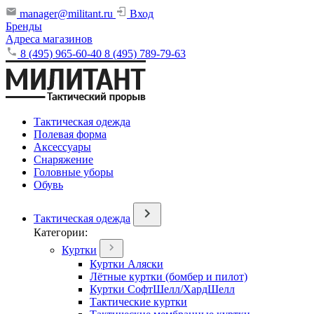
manager@militant.ru
Вход
Бренды
Адреса магазинов
8 (495) 965-60-40
8 (495) 789-79-63
Тактическая одежда
Полевая форма
Аксессуары
Снаряжение
Головные уборы
Обувь
Тактическая одежда
Категории:
Куртки
Куртки Аляски
Лётные куртки (бомбер и пилот)
Куртки СофтШелл/ХардШелл
Тактические куртки