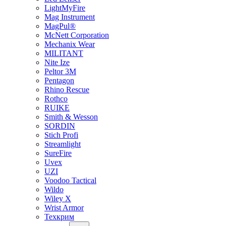
LightMyFire
Mag Instrument
MagPul®
McNett Corporation
Mechanix Wear
MILITANT
Nite Ize
Peltor 3M
Pentagon
Rhino Rescue
Rothco
RUIKE
Smith & Wesson
SORDIN
Stich Profi
Streamlight
SureFire
Uvex
UZI
Voodoo Tactical
Wildo
Wiley X
Wrist Armor
Техкрим