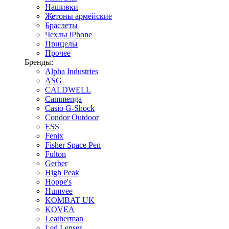
Нашивки
Жетоны армейские
Браслеты
Чехлы iPhone
Прицелы
Прочее
Бренды:
Alpha Industries
ASG
CALDWELL
Cammenga
Casio G-Shock
Condor Outdoor
ESS
Fenix
Fisher Space Pen
Fulton
Gerber
High Peak
Hoppe's
Humvee
KOMBAT UK
KOVEA
Leatherman
Led Lenser