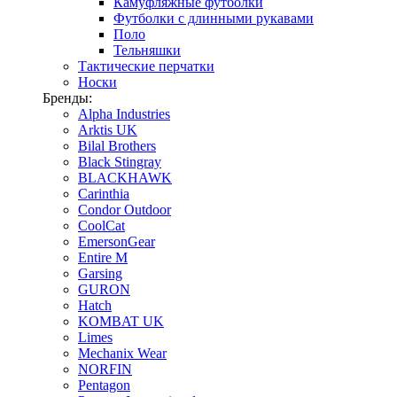
Камуфляжные футболки
Футболки с длинными рукавами
Поло
Тельняшки
Тактические перчатки
Носки
Бренды:
Alpha Industries
Arktis UK
Bilal Brothers
Black Stingray
BLACKHAWK
Carinthia
Condor Outdoor
CoolCat
EmersonGear
Entire M
Garsing
GURON
Hatch
KOMBAT UK
Limes
Mechanix Wear
NORFIN
Pentagon