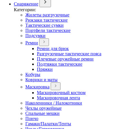
Снаряжение
Категории:
Жилеты разгрузочные
Рюкзаки тактические
Тактические сумки
Портфели тактические
Подсумки
Ремни
Ремни для брюк
Разгрузочные тактические пояса
Плечевые оружейные ремни
Подтяжки тактические
Пряжки
Кобуры
Коврики и маты
Маскировка
Маскировочный костюм
Маскировочная лента
Наколенники / Налокотники
Чехлы оружейные
Спальные мешки
Пончо
Гамаки/Палатки/Тенты
Чехлы/Гермомешки