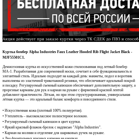
Куртка бомбер Alpha Industries
Faux Leather Hooded Rib Flight Jacket Black
-
MJF55501C1.
Демисезонная куртка из искусственной кожи с
тилизованная
под
летный бомбер
МА-1.
Разработанная для современной носки, сочетает в себе функциональность и
элегантный стиль. Идеально подходит на каждый день: манжеты, подол и воротник
выполнены из эластичной трикотажной резинки, что обеспечивает идеальный покрой
и посадку. Регулируемый съемный капюшон обеспечивает дополнительную защиту, а
прорезные карманы для рук и карман на рукаве с фирменной красной лентой
добавляют практичности. Лёгкая, но при этом структурированная, универсальная
лётная куртка — это идеальный баланс комфорта и повседневного стиля.
• Искусственная кожа (плотный 100% полиуретан).
• Утеплитель – высококлассное полиэстерное волокно.
• Регулируемый съемный капюшон в цвет куртки.
• Яркий красный флажок-брелок с надписью "Alpha Industries".
• Карман на молнии и отделение для шариковых ручек на рукаве.
• Два фронтальных врезных кармана на кнопках.