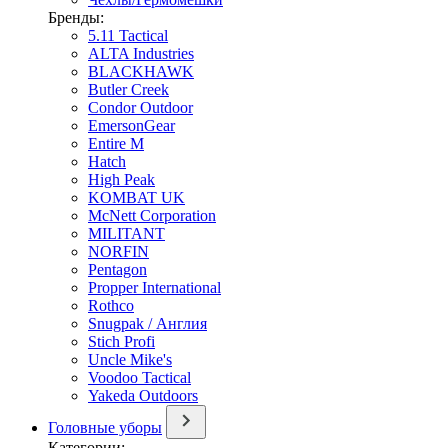
Бренды:
5.11 Tactical
ALTA Industries
BLACKHAWK
Butler Creek
Condor Outdoor
EmersonGear
Entire M
Hatch
High Peak
KOMBAT UK
McNett Corporation
MILITANT
NORFIN
Pentagon
Propper International
Rothco
Snugpak / Англия
Stich Profi
Uncle Mike's
Voodoo Tactical
Yakeda Outdoors
Головные уборы
Категории: