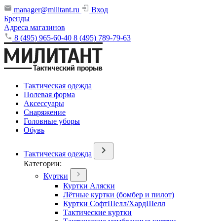
manager@militant.ru
Вход
Бренды
Адреса магазинов
8 (495) 965-60-40
8 (495) 789-79-63
Тактическая одежда
Полевая форма
Аксессуары
Снаряжение
Головные уборы
Обувь
Тактическая одежда
Категории:
Куртки
Куртки Аляски
Лётные куртки (бомбер и пилот)
Куртки СофтШелл/ХардШелл
Тактические куртки