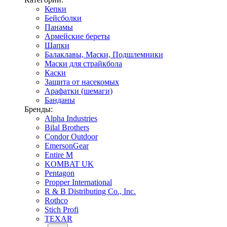
Кепки
Бейсболки
Панамы
Армейские береты
Шапки
Балаклавы, Маски, Подшлемники
Маски для страйкбола
Каски
Защита от насекомых
Арафатки (шемаги)
Банданы
Бренды:
Alpha Industries
Bilal Brothers
Condor Outdoor
EmersonGear
Entire M
KOMBAT UK
Pentagon
Propper International
R & B Distributing Co., Inc.
Rothco
Stich Profi
TEXAR