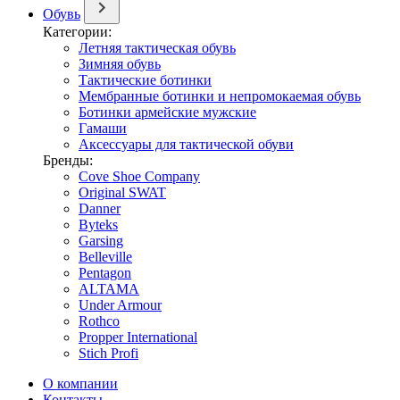
Обувь
Категории:
Летняя тактическая обувь
Зимняя обувь
Тактические ботинки
Мембранные ботинки и непромокаемая обувь
Ботинки армейские мужские
Гамаши
Аксессуары для тактической обуви
Бренды:
Cove Shoe Company
Original SWAT
Danner
Byteks
Garsing
Belleville
Pentagon
ALTAMA
Under Armour
Rothco
Propper International
Stich Profi
О компании
Контакты