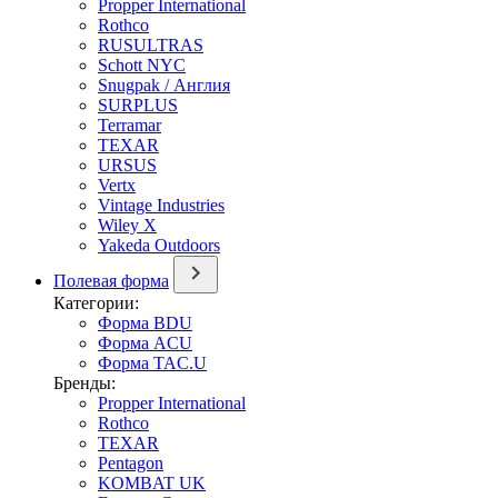
Propper International
Rothco
RUSULTRAS
Schott NYC
Snugpak / Англия
SURPLUS
Terramar
TEXAR
URSUS
Vertx
Vintage Industries
Wiley X
Yakeda Outdoors
Полевая форма
Категории:
Форма BDU
Форма ACU
Форма TAC.U
Бренды:
Propper International
Rothco
TEXAR
Pentagon
KOMBAT UK