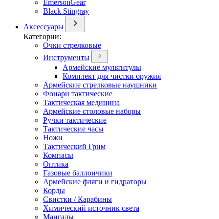
EmersonGear
Black Stingray
Аксессуары
Категории:
Очки стрелковые
Инструменты
Армейские мультитулы
Комплект для чистки оружия
Армейские стрелковые наушники
Фонари тактические
Тактическая медицина
Армейские столовые наборы
Ручки тактические
Тактические часы
Ножи
Тактический Грим
Компасы
Оптика
Газовые баллончики
Армейские фляги и гидраторы
Корды
Свистки / Карабины
Химический источник света
Мангалы