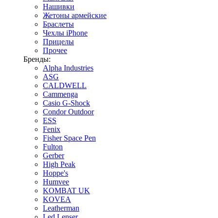
Нашивки
Жетоны армейские
Браслеты
Чехлы iPhone
Прицелы
Прочее
Бренды:
Alpha Industries
ASG
CALDWELL
Cammenga
Casio G-Shock
Condor Outdoor
ESS
Fenix
Fisher Space Pen
Fulton
Gerber
High Peak
Hoppe's
Humvee
KOMBAT UK
KOVEA
Leatherman
Led Lenser