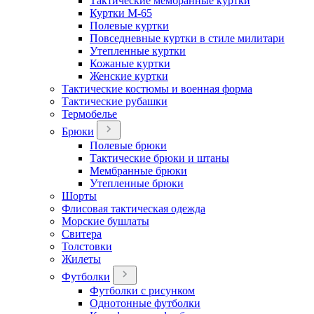
Тактические мембранные куртки
Куртки М-65
Полевые куртки
Повседневные куртки в стиле милитари
Утепленные куртки
Кожаные куртки
Женские куртки
Тактические костюмы и военная форма
Тактические рубашки
Термобелье
Брюки
Полевые брюки
Тактические брюки и штаны
Мембранные брюки
Утепленные брюки
Шорты
Флисовая тактическая одежда
Морские бушлаты
Свитера
Толстовки
Жилеты
Футболки
Футболки с рисунком
Однотонные футболки