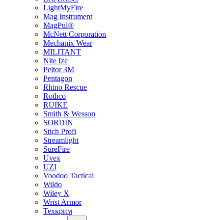
LightMyFire
Mag Instrument
MagPul®
McNett Corporation
Mechanix Wear
MILITANT
Nite Ize
Peltor 3M
Pentagon
Rhino Rescue
Rothco
RUIKE
Smith & Wesson
SORDIN
Stich Profi
Streamlight
SureFire
Uvex
UZI
Voodoo Tactical
Wildo
Wiley X
Wrist Armor
Техкрим