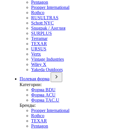
Pentagon
Propper International
Rothco
RUSULTRAS
Schott NYC
Snugpak / Англия
SURPLUS
Terramar
TEXAR
URSUS
Vertx
Vintage Industries
Wiley X
Yakeda Outdoors
Полевая форма
Категории:
Форма BDU
Форма ACU
Форма TAC.U
Бренды:
Propper International
Rothco
TEXAR
Pentagon