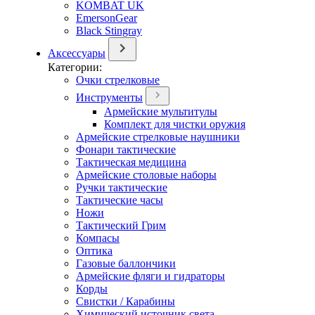
KOMBAT UK
EmersonGear
Black Stingray
Аксессуары
Категории:
Очки стрелковые
Инструменты
Армейские мультитулы
Комплект для чистки оружия
Армейские стрелковые наушники
Фонари тактические
Тактическая медицина
Армейские столовые наборы
Ручки тактические
Тактические часы
Ножи
Тактический Грим
Компасы
Оптика
Газовые баллончики
Армейские фляги и гидраторы
Корды
Свистки / Карабины
Химический источник света