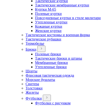
Тактические куртки
Тактические мембранные куртки
Куртки М-65
Полевые куртки
Повседневные куртки в стиле милитари
Утепленные куртки
Кожаные куртки
Женские куртки
Тактические костюмы и военная форма
Тактические рубашки
Термобелье
Брюки
Полевые брюки
Тактические брюки и штаны
Мембранные брюки
Утепленные брюки
Шорты
Флисовая тактическая одежда
Морские бушлаты
Свитера
Толстовки
Жилеты
Футболки
Футболки с рисунком