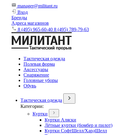
manager@militant.ru
Вход
Бренды
Адреса магазинов
8 (495) 965-60-40
8 (495) 789-79-63
Тактическая одежда
Полевая форма
Аксессуары
Снаряжение
Головные уборы
Обувь
Тактическая одежда
Категории:
Куртки
Куртки Аляски
Лётные куртки (бомбер и пилот)
Куртки СофтШелл/ХардШелл