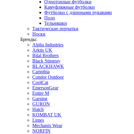
Однотонные футболки
Камуфляжные футболки
Футболки с длинными рукавами
Поло
Тельняшки
Тактические перчатки
Носки
Бренды:
Alpha Industries
Arktis UK
Bilal Brothers
Black Stingray
BLACKHAWK
Carinthia
Condor Outdoor
CoolCat
EmersonGear
Entire M
Garsing
GURON
Hatch
KOMBAT UK
Limes
Mechanix Wear
NORFIN