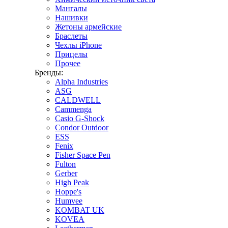
Мангалы
Нашивки
Жетоны армейские
Браслеты
Чехлы iPhone
Прицелы
Прочее
Бренды:
Alpha Industries
ASG
CALDWELL
Cammenga
Casio G-Shock
Condor Outdoor
ESS
Fenix
Fisher Space Pen
Fulton
Gerber
High Peak
Hoppe's
Humvee
KOMBAT UK
KOVEA