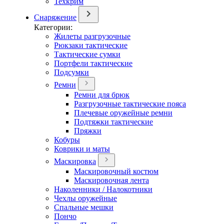
Техкрим
Снаряжение
Категории:
Жилеты разгрузочные
Рюкзаки тактические
Тактические сумки
Портфели тактические
Подсумки
Ремни
Ремни для брюк
Разгрузочные тактические пояса
Плечевые оружейные ремни
Подтяжки тактические
Пряжки
Кобуры
Коврики и маты
Маскировка
Маскировочный костюм
Маскировочная лента
Наколенники / Налокотники
Чехлы оружейные
Спальные мешки
Пончо