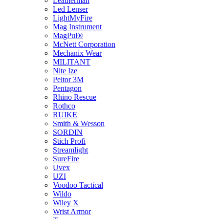
Leatherman
Led Lenser
LightMyFire
Mag Instrument
MagPul®
McNett Corporation
Mechanix Wear
MILITANT
Nite Ize
Peltor 3M
Pentagon
Rhino Rescue
Rothco
RUIKE
Smith & Wesson
SORDIN
Stich Profi
Streamlight
SureFire
Uvex
UZI
Voodoo Tactical
Wildo
Wiley X
Wrist Armor