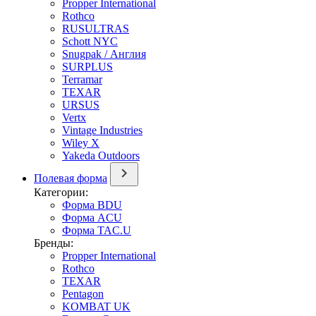
Propper International
Rothco
RUSULTRAS
Schott NYC
Snugpak / Англия
SURPLUS
Terramar
TEXAR
URSUS
Vertx
Vintage Industries
Wiley X
Yakeda Outdoors
Полевая форма
Категории:
Форма BDU
Форма ACU
Форма TAC.U
Бренды:
Propper International
Rothco
TEXAR
Pentagon
KOMBAT UK