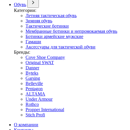
Обувь
Категории:
Летняя тактическая обувь
Зимняя обувь
Тактические ботинки
Мембранные ботинки и непромокаемая обувь
Ботинки армейские мужские
Гамаши
Аксессуары для тактической обуви
Бренды:
Cove Shoe Company
Original SWAT
Danner
Byteks
Garsing
Belleville
Pentagon
ALTAMA
Under Armour
Rothco
Propper International
Stich Profi
О компании
Контакты