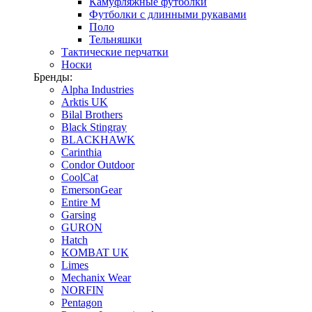
Камуфляжные футболки
Футболки с длинными рукавами
Поло
Тельняшки
Тактические перчатки
Носки
Бренды:
Alpha Industries
Arktis UK
Bilal Brothers
Black Stingray
BLACKHAWK
Carinthia
Condor Outdoor
CoolCat
EmersonGear
Entire M
Garsing
GURON
Hatch
KOMBAT UK
Limes
Mechanix Wear
NORFIN
Pentagon