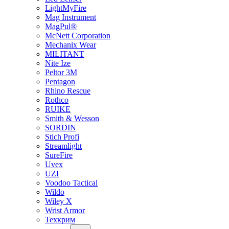
LightMyFire
Mag Instrument
MagPul®
McNett Corporation
Mechanix Wear
MILITANT
Nite Ize
Peltor 3M
Pentagon
Rhino Rescue
Rothco
RUIKE
Smith & Wesson
SORDIN
Stich Profi
Streamlight
SureFire
Uvex
UZI
Voodoo Tactical
Wildo
Wiley X
Wrist Armor
Техкрим