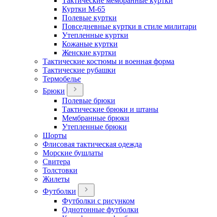
Тактические мембранные куртки
Куртки М-65
Полевые куртки
Повседневные куртки в стиле милитари
Утепленные куртки
Кожаные куртки
Женские куртки
Тактические костюмы и военная форма
Тактические рубашки
Термобелье
Брюки
Полевые брюки
Тактические брюки и штаны
Мембранные брюки
Утепленные брюки
Шорты
Флисовая тактическая одежда
Морские бушлаты
Свитера
Толстовки
Жилеты
Футболки
Футболки с рисунком
Однотонные футболки