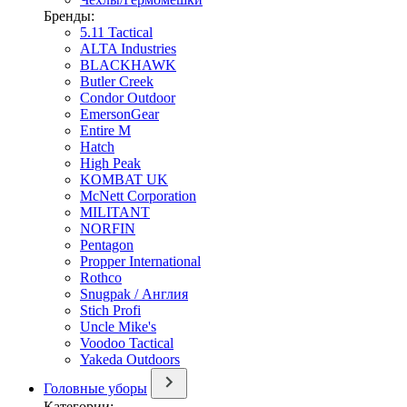
Бренды:
5.11 Tactical
ALTA Industries
BLACKHAWK
Butler Creek
Condor Outdoor
EmersonGear
Entire M
Hatch
High Peak
KOMBAT UK
McNett Corporation
MILITANT
NORFIN
Pentagon
Propper International
Rothco
Snugpak / Англия
Stich Profi
Uncle Mike's
Voodoo Tactical
Yakeda Outdoors
Головные уборы
Категории: