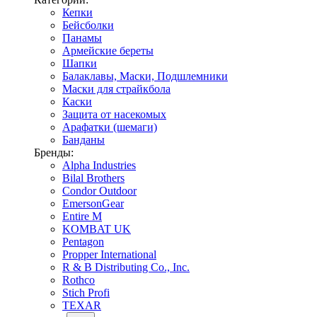
Кепки
Бейсболки
Панамы
Армейские береты
Шапки
Балаклавы, Маски, Подшлемники
Маски для страйкбола
Каски
Защита от насекомых
Арафатки (шемаги)
Банданы
Бренды:
Alpha Industries
Bilal Brothers
Condor Outdoor
EmersonGear
Entire M
KOMBAT UK
Pentagon
Propper International
R & B Distributing Co., Inc.
Rothco
Stich Profi
TEXAR