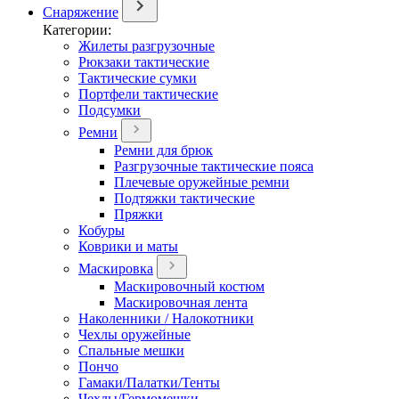
Снаряжение
Категории:
Жилеты разгрузочные
Рюкзаки тактические
Тактические сумки
Портфели тактические
Подсумки
Ремни
Ремни для брюк
Разгрузочные тактические пояса
Плечевые оружейные ремни
Подтяжки тактические
Пряжки
Кобуры
Коврики и маты
Маскировка
Маскировочный костюм
Маскировочная лента
Наколенники / Налокотники
Чехлы оружейные
Спальные мешки
Пончо
Гамаки/Палатки/Тенты
Чехлы/Гермомешки