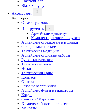
EmersonGear
Black Stingray
Аксессуары
Категории:
Очки стрелковые
Инструменты
Армейские мультитулы
Комплект для чистки оружия
Армейские стрелковые наушники
Фонари тактические
Тактическая медицина
Армейские столовые наборы
Ручки тактические
Тактические часы
Ножи
Тактический Грим
Компасы
Оптика
Газовые баллончики
Армейские фляги и гидраторы
Корды
Свистки / Карабины
Химический источник света
Мангалы