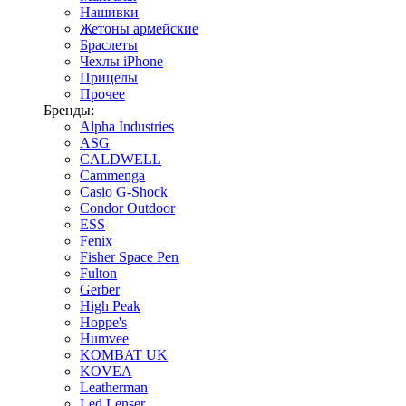
Нашивки
Жетоны армейские
Браслеты
Чехлы iPhone
Прицелы
Прочее
Бренды:
Alpha Industries
ASG
CALDWELL
Cammenga
Casio G-Shock
Condor Outdoor
ESS
Fenix
Fisher Space Pen
Fulton
Gerber
High Peak
Hoppe's
Humvee
KOMBAT UK
KOVEA
Leatherman
Led Lenser