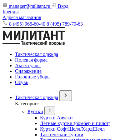
manager@militant.ru
Вход
Бренды
Адреса магазинов
8 (495) 965-60-40
8 (495) 789-79-63
Тактическая одежда
Полевая форма
Аксессуары
Снаряжение
Головные уборы
Обувь
Тактическая одежда
Категории:
Куртки
Куртки Аляски
Лётные куртки (бомбер и пилот)
Куртки СофтШелл/ХардШелл
Тактические куртки