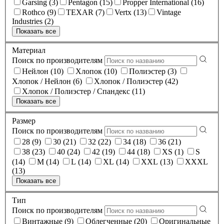
Garsing (3)
Pentagon (15)
Propper International (16)
Rothco (9)
TEXAR (7)
Vertx (13)
Vintage
Industries (2)
Показать все
Материал
Поиск по производителям
Нейлон (10)
Хлопок (10)
Полиэстер (3)
Хлопок / Нейлон (6)
Хлопок / Полиэстер (42)
Хлопок / Полиэстер / Спандекс (11)
Показать все
Размер
Поиск по производителям
28 (9)
30 (21)
32 (22)
34 (18)
36 (21)
38 (23)
40 (24)
42 (19)
44 (18)
XS (1)
S
(14)
M (14)
L (14)
XL (14)
XXL (13)
XXXL
(13)
Показать все
Тип
Поиск по производителям
Винтажные (9)
Облегченные (20)
Оригинальные