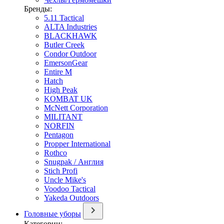
Бренды:
5.11 Tactical
ALTA Industries
BLACKHAWK
Butler Creek
Condor Outdoor
EmersonGear
Entire M
Hatch
High Peak
KOMBAT UK
McNett Corporation
MILITANT
NORFIN
Pentagon
Propper International
Rothco
Snugpak / Англия
Stich Profi
Uncle Mike's
Voodoo Tactical
Yakeda Outdoors
Головные уборы
Категории: