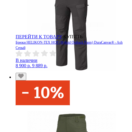
ПЕРЕЙТИ К ТОВАРУ
КУПИТЬ
Брюки HELIKON-TEX HOP (Hybrid Outback Pants) DuraCanvas® - Ash
Серый
В наличии
8 900 р.
9 889 р.