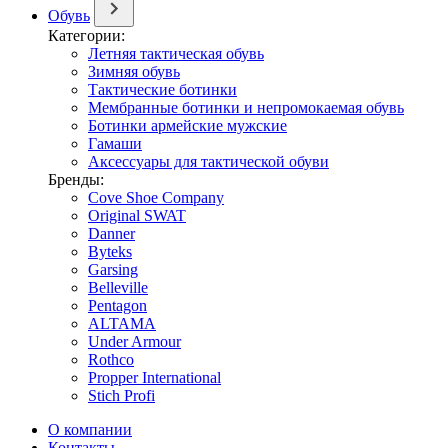
Обувь
Категории:
Летняя тактическая обувь
Зимняя обувь
Тактические ботинки
Мембранные ботинки и непромокаемая обувь
Ботинки армейские мужские
Гамаши
Аксессуары для тактической обуви
Бренды:
Cove Shoe Company
Original SWAT
Danner
Byteks
Garsing
Belleville
Pentagon
ALTAMA
Under Armour
Rothco
Propper International
Stich Profi
О компании
Контакты