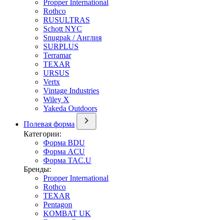
Propper International
Rothco
RUSULTRAS
Schott NYC
Snugpak / Англия
SURPLUS
Terramar
TEXAR
URSUS
Vertx
Vintage Industries
Wiley X
Yakeda Outdoors
Полевая форма
Категории:
Форма BDU
Форма ACU
Форма TAC.U
Бренды:
Propper International
Rothco
TEXAR
Pentagon
KOMBAT UK