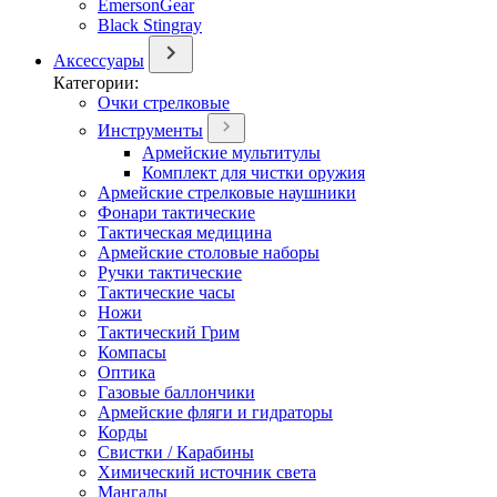
EmersonGear
Black Stingray
Аксессуары
Категории:
Очки стрелковые
Инструменты
Армейские мультитулы
Комплект для чистки оружия
Армейские стрелковые наушники
Фонари тактические
Тактическая медицина
Армейские столовые наборы
Ручки тактические
Тактические часы
Ножи
Тактический Грим
Компасы
Оптика
Газовые баллончики
Армейские фляги и гидраторы
Корды
Свистки / Карабины
Химический источник света
Мангалы