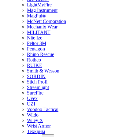
LightMyFire
Mag Instrument
MagPul®
McNett Corporation
Mechanix Wear
MILITANT
Nite Ize
Peltor 3M
Pentagon
Rhino Rescue
Rothco
RUIKE
Smith & Wesson
SORDIN
Stich Profi
Streamlight
SureFire
Uvex
UZI
Voodoo Tactical
Wildo
Wiley X
Wrist Armor
Техкрим