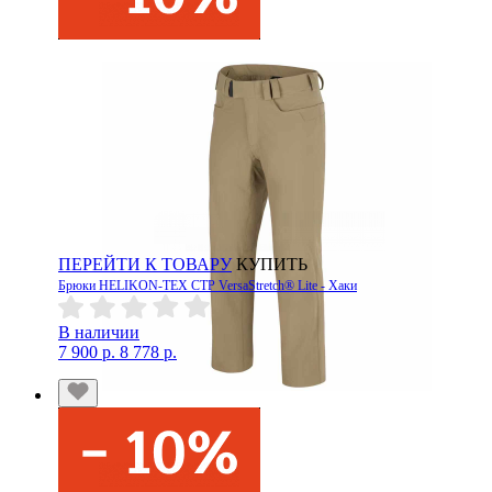
ПЕРЕЙТИ К ТОВАРУ
КУПИТЬ
Брюки HELIKON-TEX CTP VersaStretch® Lite - Хаки
В наличии
7 900 р.
8 778 р.