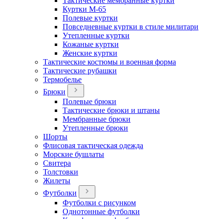
Тактические мембранные куртки
Куртки М-65
Полевые куртки
Повседневные куртки в стиле милитари
Утепленные куртки
Кожаные куртки
Женские куртки
Тактические костюмы и военная форма
Тактические рубашки
Термобелье
Брюки
Полевые брюки
Тактические брюки и штаны
Мембранные брюки
Утепленные брюки
Шорты
Флисовая тактическая одежда
Морские бушлаты
Свитера
Толстовки
Жилеты
Футболки
Футболки с рисунком
Однотонные футболки