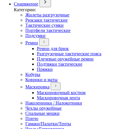
Снаряжение
Категории:
Жилеты разгрузочные
Рюкзаки тактические
Тактические сумки
Портфели тактические
Подсумки
Ремни
Ремни для брюк
Разгрузочные тактические пояса
Плечевые оружейные ремни
Подтяжки тактические
Пряжки
Кобуры
Коврики и маты
Маскировка
Маскировочный костюм
Маскировочная лента
Наколенники / Налокотники
Чехлы оружейные
Спальные мешки
Пончо
Гамаки/Палатки/Тенты
Чехлы/Гермомешки