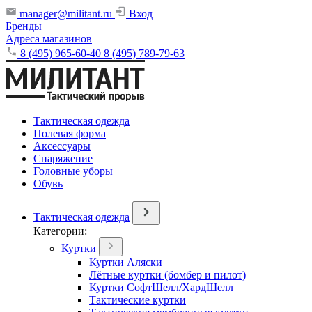
manager@militant.ru
Вход
Бренды
Адреса магазинов
8 (495) 965-60-40
8 (495) 789-79-63
Тактическая одежда
Полевая форма
Аксессуары
Снаряжение
Головные уборы
Обувь
Тактическая одежда
Категории:
Куртки
Куртки Аляски
Лётные куртки (бомбер и пилот)
Куртки СофтШелл/ХардШелл
Тактические куртки