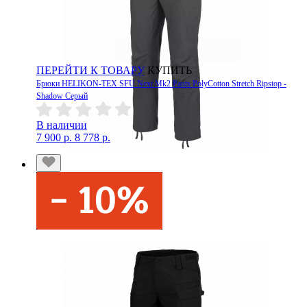
ПЕРЕЙТИ К ТОВАРУ
КУПИТЬ
Брюки HELIKON-TEX SFU Next Mk2 Pants PolyCotton Stretch Ripstop -
Shadow Серый
В наличии
7 900 р.
8 778 р.