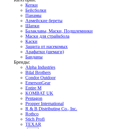
Кепки
Бейсболки
Панамы
Армейские береты
Шапки
Балаклавы, Маски, Подшлемники
Маски для страйкбола
Каски
Защита от насекомых
Арафатки (шемаги)
Банданы
Бренды:
Alpha Industries
Bilal Brothers
Condor Outdoor
EmersonGear
Entire M
KOMBAT UK
Pentagon
Propper International
R & B Distributing Co., Inc.
Rothco
Stich Profi
TEXAR