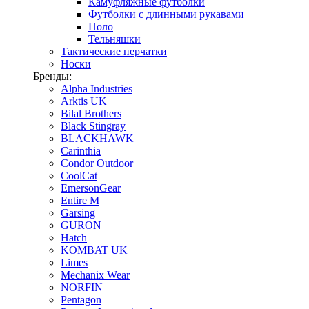
Камуфляжные футболки
Футболки с длинными рукавами
Поло
Тельняшки
Тактические перчатки
Носки
Бренды:
Alpha Industries
Arktis UK
Bilal Brothers
Black Stingray
BLACKHAWK
Carinthia
Condor Outdoor
CoolCat
EmersonGear
Entire M
Garsing
GURON
Hatch
KOMBAT UK
Limes
Mechanix Wear
NORFIN
Pentagon