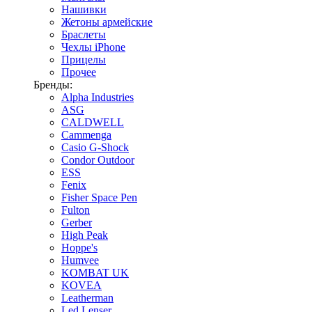
Нашивки
Жетоны армейские
Браслеты
Чехлы iPhone
Прицелы
Прочее
Бренды:
Alpha Industries
ASG
CALDWELL
Cammenga
Casio G-Shock
Condor Outdoor
ESS
Fenix
Fisher Space Pen
Fulton
Gerber
High Peak
Hoppe's
Humvee
KOMBAT UK
KOVEA
Leatherman
Led Lenser