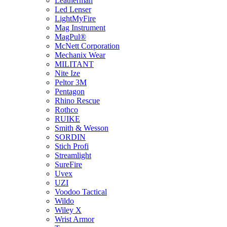
Leatherman
Led Lenser
LightMyFire
Mag Instrument
MagPul®
McNett Corporation
Mechanix Wear
MILITANT
Nite Ize
Peltor 3M
Pentagon
Rhino Rescue
Rothco
RUIKE
Smith & Wesson
SORDIN
Stich Profi
Streamlight
SureFire
Uvex
UZI
Voodoo Tactical
Wildo
Wiley X
Wrist Armor