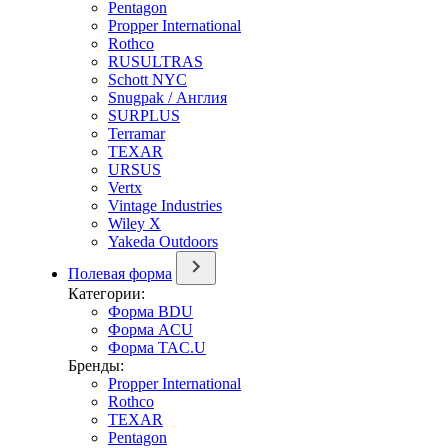
Pentagon
Propper International
Rothco
RUSULTRAS
Schott NYC
Snugpak / Англия
SURPLUS
Terramar
TEXAR
URSUS
Vertx
Vintage Industries
Wiley X
Yakeda Outdoors
Полевая форма
Категории:
Форма BDU
Форма ACU
Форма TAC.U
Бренды:
Propper International
Rothco
TEXAR
Pentagon