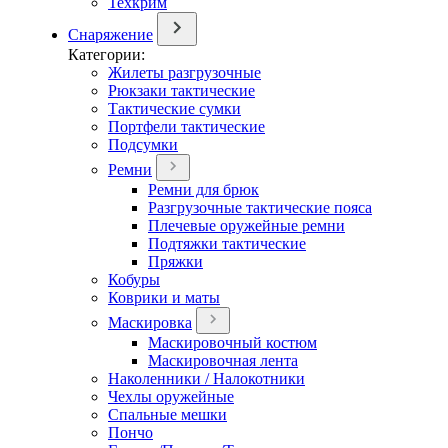
Техкрим
Снаряжение
Категории:
Жилеты разгрузочные
Рюкзаки тактические
Тактические сумки
Портфели тактические
Подсумки
Ремни
Ремни для брюк
Разгрузочные тактические пояса
Плечевые оружейные ремни
Подтяжки тактические
Пряжки
Кобуры
Коврики и маты
Маскировка
Маскировочный костюм
Маскировочная лента
Наколенники / Налокотники
Чехлы оружейные
Спальные мешки
Пончо