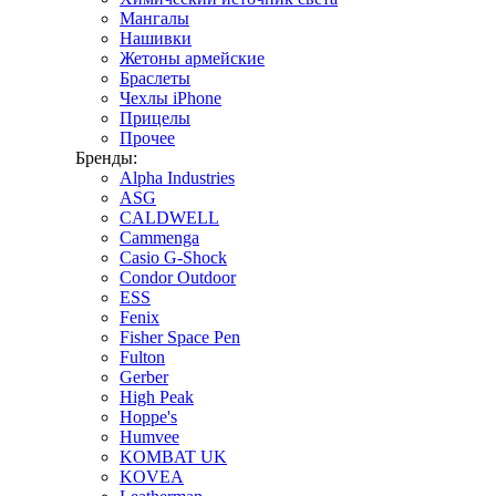
Мангалы
Нашивки
Жетоны армейские
Браслеты
Чехлы iPhone
Прицелы
Прочее
Бренды:
Alpha Industries
ASG
CALDWELL
Cammenga
Casio G-Shock
Condor Outdoor
ESS
Fenix
Fisher Space Pen
Fulton
Gerber
High Peak
Hoppe's
Humvee
KOMBAT UK
KOVEA