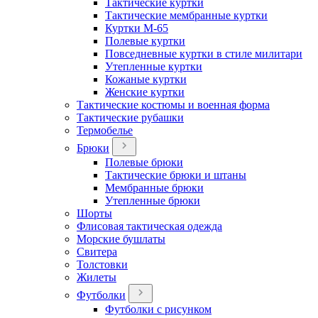
Тактические куртки
Тактические мембранные куртки
Куртки М-65
Полевые куртки
Повседневные куртки в стиле милитари
Утепленные куртки
Кожаные куртки
Женские куртки
Тактические костюмы и военная форма
Тактические рубашки
Термобелье
Брюки
Полевые брюки
Тактические брюки и штаны
Мембранные брюки
Утепленные брюки
Шорты
Флисовая тактическая одежда
Морские бушлаты
Свитера
Толстовки
Жилеты
Футболки
Футболки с рисунком