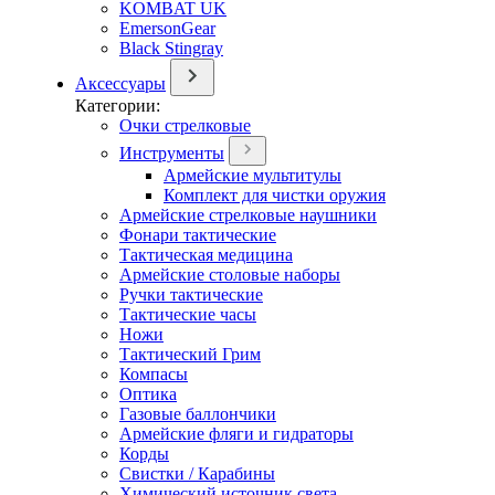
KOMBAT UK
EmersonGear
Black Stingray
Аксессуары
Категории:
Очки стрелковые
Инструменты
Армейские мультитулы
Комплект для чистки оружия
Армейские стрелковые наушники
Фонари тактические
Тактическая медицина
Армейские столовые наборы
Ручки тактические
Тактические часы
Ножи
Тактический Грим
Компасы
Оптика
Газовые баллончики
Армейские фляги и гидраторы
Корды
Свистки / Карабины
Химический источник света