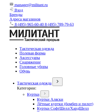
manager@militant.ru
Вход
Бренды
Адреса магазинов
8 (495) 965-60-40
8 (495) 789-79-63
Тактическая одежда
Полевая форма
Аксессуары
Снаряжение
Головные уборы
Обувь
Тактическая одежда
Категории:
Куртки
Куртки Аляски
Лётные куртки (бомбер и пилот)
Куртки СофтШелл/ХардШелл