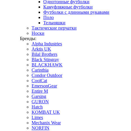
Однотонные футболки
Камуфляжные футболки
Футболки с длинными рукавами
Поло
Тельняшки
Тактические перчатки
Носки
Бренды:
Alpha Industries
Arktis UK
Bilal Brothers
Black Stingray
BLACKHAWK
Carinthia
Condor Outdoor
CoolCat
EmersonGear
Entire M
Garsing
GURON
Hatch
KOMBAT UK
Limes
Mechanix Wear
NORFIN