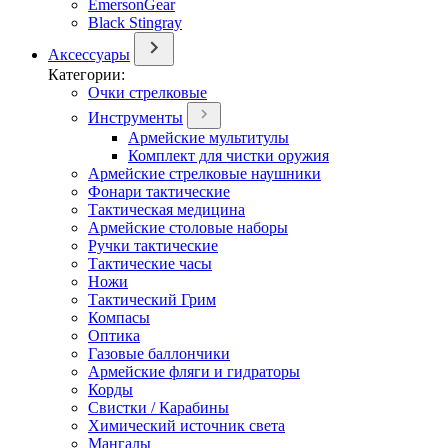
EmersonGear
Black Stingray
Аксессуары
Категории:
Очки стрелковые
Инструменты
Армейские мультитулы
Комплект для чистки оружия
Армейские стрелковые наушники
Фонари тактические
Тактическая медицина
Армейские столовые наборы
Ручки тактические
Тактические часы
Ножи
Тактический Грим
Компасы
Оптика
Газовые баллончики
Армейские фляги и гидраторы
Корды
Свистки / Карабины
Химический источник света
Мангалы