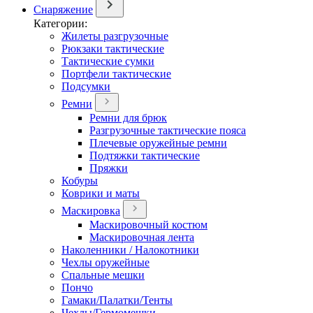
Снаряжение
Категории:
Жилеты разгрузочные
Рюкзаки тактические
Тактические сумки
Портфели тактические
Подсумки
Ремни
Ремни для брюк
Разгрузочные тактические пояса
Плечевые оружейные ремни
Подтяжки тактические
Пряжки
Кобуры
Коврики и маты
Маскировка
Маскировочный костюм
Маскировочная лента
Наколенники / Налокотники
Чехлы оружейные
Спальные мешки
Пончо
Гамаки/Палатки/Тенты
Чехлы/Гермомешки