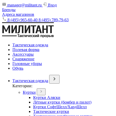
manager@militant.ru
Вход
Бренды
Адреса магазинов
8 (495) 965-60-40
8 (495) 789-79-63
Тактическая одежда
Полевая форма
Аксессуары
Снаряжение
Головные уборы
Обувь
Тактическая одежда
Категории:
Куртки
Куртки Аляски
Лётные куртки (бомбер и пилот)
Куртки СофтШелл/ХардШелл
Тактические куртки