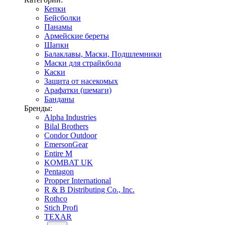
Кепки
Бейсболки
Панамы
Армейские береты
Шапки
Балаклавы, Маски, Подшлемники
Маски для страйкбола
Каски
Защита от насекомых
Арафатки (шемаги)
Банданы
Бренды:
Alpha Industries
Bilal Brothers
Condor Outdoor
EmersonGear
Entire M
KOMBAT UK
Pentagon
Propper International
R & B Distributing Co., Inc.
Rothco
Stich Profi
TEXAR