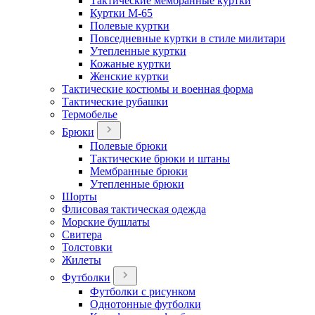
Тактические мембранные куртки
Куртки М-65
Полевые куртки
Повседневные куртки в стиле милитари
Утепленные куртки
Кожаные куртки
Женские куртки
Тактические костюмы и военная форма
Тактические рубашки
Термобелье
Брюки
Полевые брюки
Тактические брюки и штаны
Мембранные брюки
Утепленные брюки
Шорты
Флисовая тактическая одежда
Морские бушлаты
Свитера
Толстовки
Жилеты
Футболки
Футболки с рисунком
Однотонные футболки