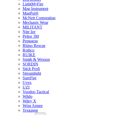
LightMyFire
Mag Instrument
MagPul®
McNett Corporation
Mechanix Wear
MILITANT
Nite Ize
Peltor 3M
Pentagon
Rhino Rescue
Rothco
RUIKE
Smith & Wesson
SORDIN
Stich Profi
Streamlight
SureFire
Uvex
UZI
Voodoo Tactical
Wildo
Wiley X
Wrist Armor
Техкрим