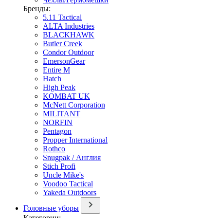
Бренды:
5.11 Tactical
ALTA Industries
BLACKHAWK
Butler Creek
Condor Outdoor
EmersonGear
Entire M
Hatch
High Peak
KOMBAT UK
McNett Corporation
MILITANT
NORFIN
Pentagon
Propper International
Rothco
Snugpak / Англия
Stich Profi
Uncle Mike's
Voodoo Tactical
Yakeda Outdoors
Головные уборы
Категории: