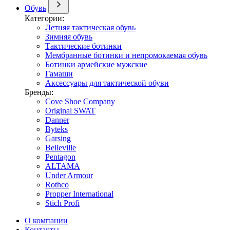
Обувь
Категории:
Летняя тактическая обувь
Зимняя обувь
Тактические ботинки
Мембранные ботинки и непромокаемая обувь
Ботинки армейские мужские
Гамаши
Аксессуары для тактической обуви
Бренды:
Cove Shoe Company
Original SWAT
Danner
Byteks
Garsing
Belleville
Pentagon
ALTAMA
Under Armour
Rothco
Propper International
Stich Profi
О компании
Контакты