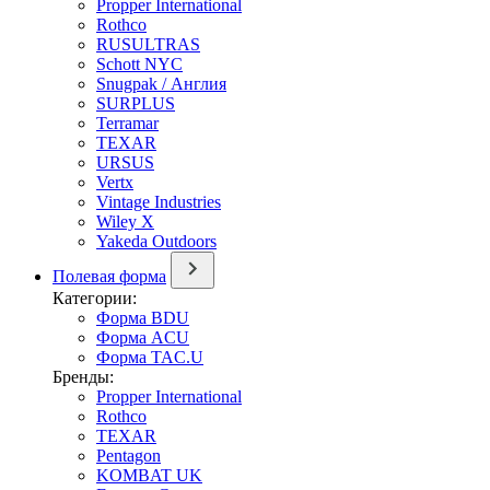
Propper International
Rothco
RUSULTRAS
Schott NYC
Snugpak / Англия
SURPLUS
Terramar
TEXAR
URSUS
Vertx
Vintage Industries
Wiley X
Yakeda Outdoors
Полевая форма
Категории:
Форма BDU
Форма ACU
Форма TAC.U
Бренды:
Propper International
Rothco
TEXAR
Pentagon
KOMBAT UK