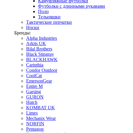
Камуфляжные футболки
Футболки с длинными рукавами
Поло
Тельняшки
Тактические перчатки
Носки
Бренды:
Alpha Industries
Arktis UK
Bilal Brothers
Black Stingray
BLACKHAWK
Carinthia
Condor Outdoor
CoolCat
EmersonGear
Entire M
Garsing
GURON
Hatch
KOMBAT UK
Limes
Mechanix Wear
NORFIN
Pentagon