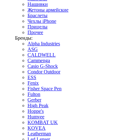
Нашивки
Жетоны армейские
Браслеты
Чехлы iPhone
Прицелы
Прочее
Бренды:
Alpha Industries
ASG
CALDWELL
Cammenga
Casio G-Shock
Condor Outdoor
ESS
Fenix
Fisher Space Pen
Fulton
Gerber
High Peak
Hoppe's
Humvee
KOMBAT UK
KOVEA
Leatherman
Led Lenser