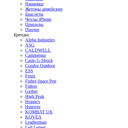
Нашивки
Жетоны армейские
Браслеты
Чехлы iPhone
Прицелы
Прочее
Бренды:
Alpha Industries
ASG
CALDWELL
Cammenga
Casio G-Shock
Condor Outdoor
ESS
Fenix
Fisher Space Pen
Fulton
Gerber
High Peak
Hoppe's
Humvee
KOMBAT UK
KOVEA
Leatherman
Led Lenser