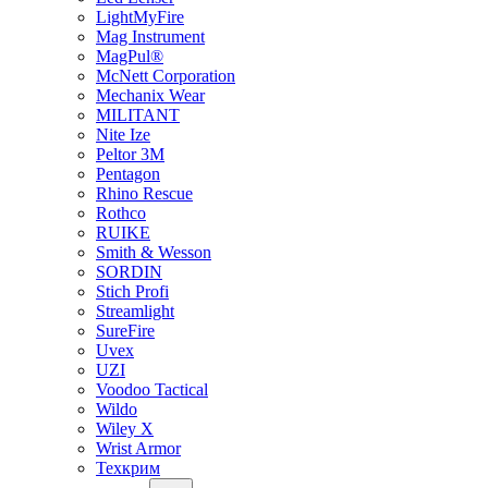
LightMyFire
Mag Instrument
MagPul®
McNett Corporation
Mechanix Wear
MILITANT
Nite Ize
Peltor 3M
Pentagon
Rhino Rescue
Rothco
RUIKE
Smith & Wesson
SORDIN
Stich Profi
Streamlight
SureFire
Uvex
UZI
Voodoo Tactical
Wildo
Wiley X
Wrist Armor
Техкрим