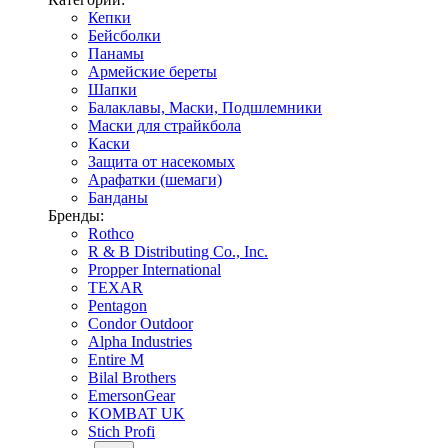
Кепки
Бейсболки
Панамы
Армейские береты
Шапки
Балаклавы, Маски, Подшлемники
Маски для страйкбола
Каски
Защита от насекомых
Арафатки (шемаги)
Банданы
Бренды:
Rothco
R & B Distributing Co., Inc.
Propper International
TEXAR
Pentagon
Condor Outdoor
Alpha Industries
Entire M
Bilal Brothers
EmersonGear
KOMBAT UK
Stich Profi