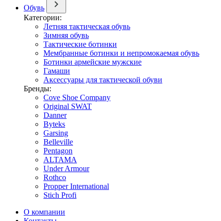
Обувь
Категории:
Летняя тактическая обувь
Зимняя обувь
Тактические ботинки
Мембранные ботинки и непромокаемая обувь
Ботинки армейские мужские
Гамаши
Аксессуары для тактической обуви
Бренды:
Cove Shoe Company
Original SWAT
Danner
Byteks
Garsing
Belleville
Pentagon
ALTAMA
Under Armour
Rothco
Propper International
Stich Profi
О компании
Контакты