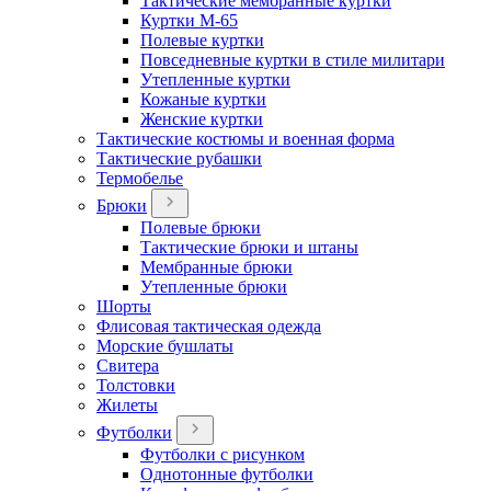
Тактические мембранные куртки
Куртки М-65
Полевые куртки
Повседневные куртки в стиле милитари
Утепленные куртки
Кожаные куртки
Женские куртки
Тактические костюмы и военная форма
Тактические рубашки
Термобелье
Брюки
Полевые брюки
Тактические брюки и штаны
Мембранные брюки
Утепленные брюки
Шорты
Флисовая тактическая одежда
Морские бушлаты
Свитера
Толстовки
Жилеты
Футболки
Футболки с рисунком
Однотонные футболки