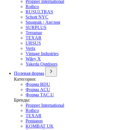
Propper International
Rothco
RUSULTRAS
Schott NYC
Snugpak / Англия
SURPLUS
Terramar
TEXAR
URSUS
Vertx
Vintage Industries
Wiley X
Yakeda Outdoors
Полевая форма
Категории:
Форма BDU
Форма ACU
Форма TAC.U
Бренды:
Propper International
Rothco
TEXAR
Pentagon
KOMBAT UK