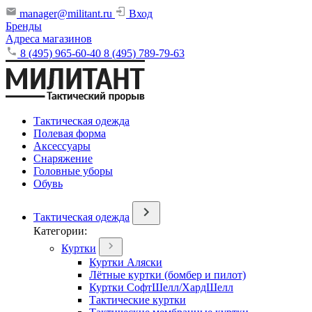
manager@militant.ru
Вход
Бренды
Адреса магазинов
8 (495) 965-60-40
8 (495) 789-79-63
Тактическая одежда
Полевая форма
Аксессуары
Снаряжение
Головные уборы
Обувь
Тактическая одежда
Категории:
Куртки
Куртки Аляски
Лётные куртки (бомбер и пилот)
Куртки СофтШелл/ХардШелл
Тактические куртки