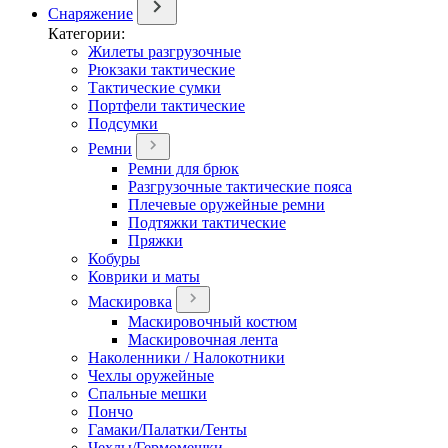
Снаряжение
Категории:
Жилеты разгрузочные
Рюкзаки тактические
Тактические сумки
Портфели тактические
Подсумки
Ремни
Ремни для брюк
Разгрузочные тактические пояса
Плечевые оружейные ремни
Подтяжки тактические
Пряжки
Кобуры
Коврики и маты
Маскировка
Маскировочный костюм
Маскировочная лента
Наколенники / Налокотники
Чехлы оружейные
Спальные мешки
Пончо
Гамаки/Палатки/Тенты
Чехлы/Гермомешки