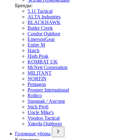
Бренды:
5.11 Tactical
ALTA Industries
BLACKHAWK
Butler Creek
Condor Outdoor
EmersonGear
Entire M
Hatch
High Peak
KOMBAT UK
McNett Corporation
MILITANT
NORFIN
Pentagon
Propper International
Rothco
Snugpak / Англия
Stich Profi
Uncle Mike's
Voodoo Tactical
Yakeda Outdoors
Головные уборы
Категории: