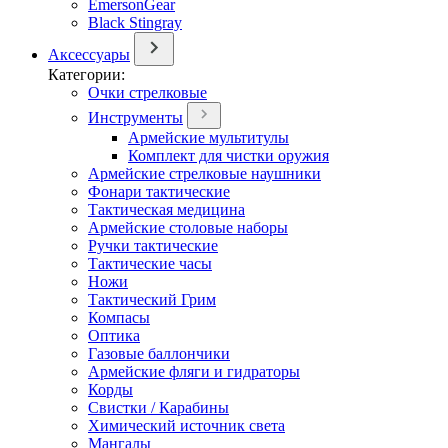
EmersonGear
Black Stingray
Аксессуары
Категории:
Очки стрелковые
Инструменты
Армейские мультитулы
Комплект для чистки оружия
Армейские стрелковые наушники
Фонари тактические
Тактическая медицина
Армейские столовые наборы
Ручки тактические
Тактические часы
Ножи
Тактический Грим
Компасы
Оптика
Газовые баллончики
Армейские фляги и гидраторы
Корды
Свистки / Карабины
Химический источник света
Мангалы