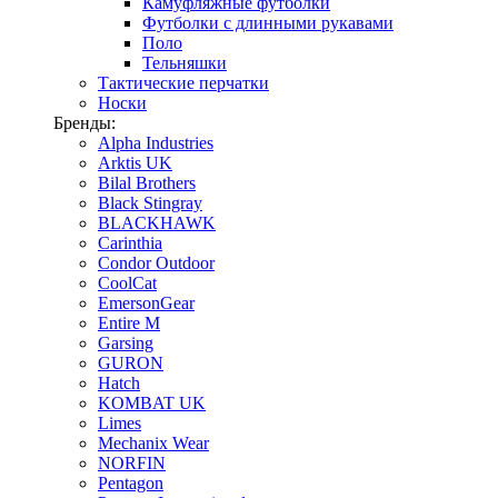
Камуфляжные футболки
Футболки с длинными рукавами
Поло
Тельняшки
Тактические перчатки
Носки
Бренды:
Alpha Industries
Arktis UK
Bilal Brothers
Black Stingray
BLACKHAWK
Carinthia
Condor Outdoor
CoolCat
EmersonGear
Entire M
Garsing
GURON
Hatch
KOMBAT UK
Limes
Mechanix Wear
NORFIN
Pentagon