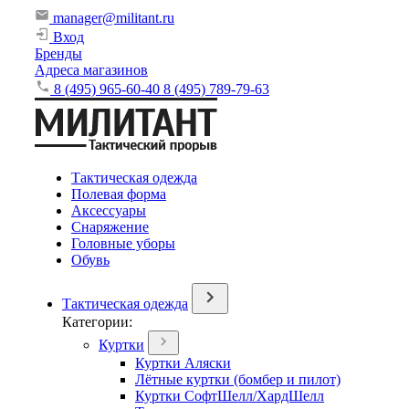
manager@militant.ru
Вход
Бренды
Адреса магазинов
8 (495) 965-60-40
8 (495) 789-79-63
Тактическая одежда
Полевая форма
Аксессуары
Снаряжение
Головные уборы
Обувь
Тактическая одежда
Категории:
Куртки
Куртки Аляски
Лётные куртки (бомбер и пилот)
Куртки СофтШелл/ХардШелл