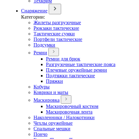
Техкрим
Снаряжение
Категории:
Жилеты разгрузочные
Рюкзаки тактические
Тактические сумки
Портфели тактические
Подсумки
Ремни
Ремни для брюк
Разгрузочные тактические пояса
Плечевые оружейные ремни
Подтяжки тактические
Пряжки
Кобуры
Коврики и маты
Маскировка
Маскировочный костюм
Маскировочная лента
Наколенники / Налокотники
Чехлы оружейные
Спальные мешки
Пончо