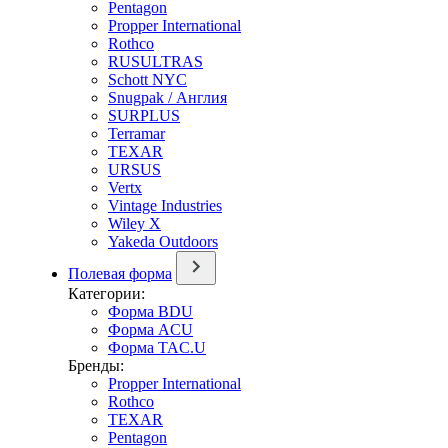
Pentagon
Propper International
Rothco
RUSULTRAS
Schott NYC
Snugpak / Англия
SURPLUS
Terramar
TEXAR
URSUS
Vertx
Vintage Industries
Wiley X
Yakeda Outdoors
Полевая форма
Категории:
Форма BDU
Форма ACU
Форма TAC.U
Бренды:
Propper International
Rothco
TEXAR
Pentagon