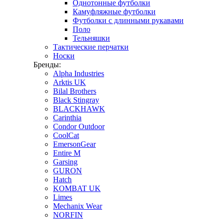
Однотонные футболки
Камуфляжные футболки
Футболки с длинными рукавами
Поло
Тельняшки
Тактические перчатки
Носки
Бренды:
Alpha Industries
Arktis UK
Bilal Brothers
Black Stingray
BLACKHAWK
Carinthia
Condor Outdoor
CoolCat
EmersonGear
Entire M
Garsing
GURON
Hatch
KOMBAT UK
Limes
Mechanix Wear
NORFIN