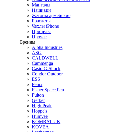
Мангалы
Нашивки
Жетоны армейские
Браслеты
Чехлы iPhone
Прицелы
Прочее
Бренды:
Alpha Industries
ASG
CALDWELL
Cammenga
Casio G-Shock
Condor Outdoor
ESS
Fenix
Fisher Space Pen
Fulton
Gerber
High Peak
Hoppe's
Humvee
KOMBAT UK
KOVEA