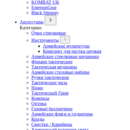
KOMBAT UK
EmersonGear
Black Stingray
Аксессуары
Категории:
Очки стрелковые
Инструменты
Армейские мультитулы
Комплект для чистки оружия
Армейские стрелковые наушники
Фонари тактические
Тактическая медицина
Армейские столовые наборы
Ручки тактические
Тактические часы
Ножи
Тактический Грим
Компасы
Оптика
Газовые баллончики
Армейские фляги и гидраторы
Корды
Свистки / Карабины
Химический источник света