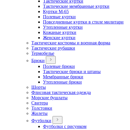
Тактические куртки
Тактические мембранные куртки
Куртки М-65
Полевые куртки
Повседневные куртки в стиле милитари
Утепленные куртки
Кожаные куртки
Женские куртки
Тактические костюмы и военная форма
Тактические рубашки
Термобелье
Брюки
Полевые брюки
Тактические брюки и штаны
Мембранные брюки
Утепленные брюки
Шорты
Флисовая тактическая одежда
Морские бушлаты
Свитера
Толстовки
Жилеты
Футболки
Футболки с рисунком