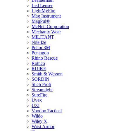
Leatherman
Led Lenser
LightMyFire
Mag Instrument
MagPul®
McNett Corporation
Mechanix Wear
MILITANT
Nite Ize
Peltor 3M
Pentagon
Rhino Rescue
Rothco
RUIKE
Smith & Wesson
SORDIN
Stich Profi
Streamlight
SureFire
Uvex
UZI
Voodoo Tactical
Wildo
Wiley X
Wrist Armor