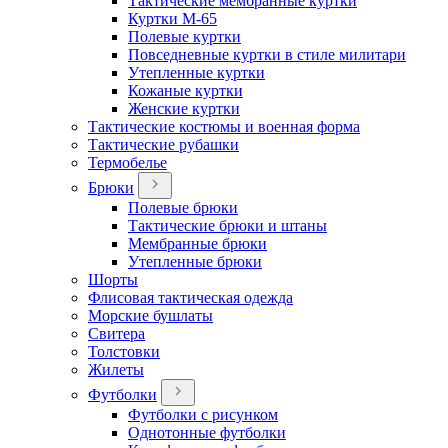
Тактические мембранные куртки
Куртки М-65
Полевые куртки
Повседневные куртки в стиле милитари
Утепленные куртки
Кожаные куртки
Женские куртки
Тактические костюмы и военная форма
Тактические рубашки
Термобелье
Брюки
Полевые брюки
Тактические брюки и штаны
Мембранные брюки
Утепленные брюки
Шорты
Флисовая тактическая одежда
Морские бушлаты
Свитера
Толстовки
Жилеты
Футболки
Футболки с рисунком
Однотонные футболки