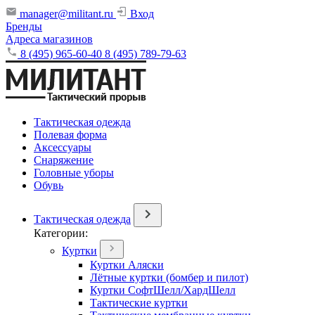
manager@militant.ru
Вход
Бренды
Адреса магазинов
8 (495) 965-60-40
8 (495) 789-79-63
Тактическая одежда
Полевая форма
Аксессуары
Снаряжение
Головные уборы
Обувь
Тактическая одежда
Категории:
Куртки
Куртки Аляски
Лётные куртки (бомбер и пилот)
Куртки СофтШелл/ХардШелл
Тактические куртки