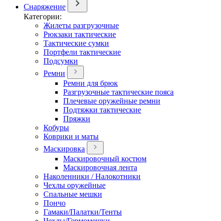
Снаряжение
Категории:
Жилеты разгрузочные
Рюкзаки тактические
Тактические сумки
Портфели тактические
Подсумки
Ремни
Ремни для брюк
Разгрузочные тактические пояса
Плечевые оружейные ремни
Подтяжки тактические
Пряжки
Кобуры
Коврики и маты
Маскировка
Маскировочный костюм
Маскировочная лента
Наколенники / Налокотники
Чехлы оружейные
Спальные мешки
Пончо
Гамаки/Палатки/Тенты
Чехлы/Гермомешки