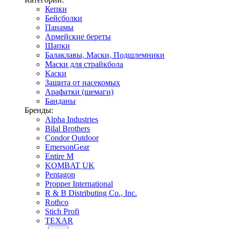
Кепки
Бейсболки
Панамы
Армейские береты
Шапки
Балаклавы, Маски, Подшлемники
Маски для страйкбола
Каски
Защита от насекомых
Арафатки (шемаги)
Банданы
Бренды:
Alpha Industries
Bilal Brothers
Condor Outdoor
EmersonGear
Entire M
KOMBAT UK
Pentagon
Propper International
R & B Distributing Co., Inc.
Rothco
Stich Profi
TEXAR