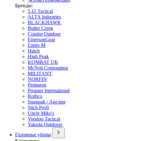
Бренды:
5.11 Tactical
ALTA Industries
BLACKHAWK
Butler Creek
Condor Outdoor
EmersonGear
Entire M
Hatch
High Peak
KOMBAT UK
McNett Corporation
MILITANT
NORFIN
Pentagon
Propper International
Rothco
Snugpak / Англия
Stich Profi
Uncle Mike's
Voodoo Tactical
Yakeda Outdoors
Головные уборы
Категории: