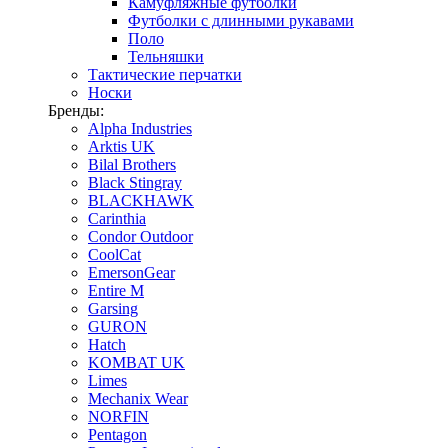
Камуфляжные футболки
Футболки с длинными рукавами
Поло
Тельняшки
Тактические перчатки
Носки
Бренды:
Alpha Industries
Arktis UK
Bilal Brothers
Black Stingray
BLACKHAWK
Carinthia
Condor Outdoor
CoolCat
EmersonGear
Entire M
Garsing
GURON
Hatch
KOMBAT UK
Limes
Mechanix Wear
NORFIN
Pentagon