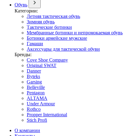
Обувь
Категории:
Летняя тактическая обувь
Зимняя обувь
Тактические ботинки
Мембранные ботинки и непромокаемая обувь
Ботинки армейские мужские
Гамаши
Аксессуары для тактической обуви
Бренды:
Cove Shoe Company
Original SWAT
Danner
Byteks
Garsing
Belleville
Pentagon
ALTAMA
Under Armour
Rothco
Propper International
Stich Profi
О компании
Контакты