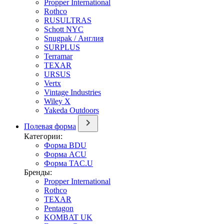
Propper International
Rothco
RUSULTRAS
Schott NYC
Snugpak / Англия
SURPLUS
Terramar
TEXAR
URSUS
Vertx
Vintage Industries
Wiley X
Yakeda Outdoors
Полевая форма
Категории:
Форма BDU
Форма ACU
Форма TAC.U
Бренды:
Propper International
Rothco
TEXAR
Pentagon
KOMBAT UK