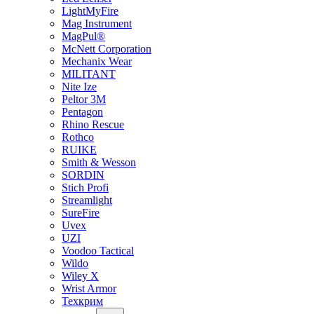
LightMyFire
Mag Instrument
MagPul®
McNett Corporation
Mechanix Wear
MILITANT
Nite Ize
Peltor 3M
Pentagon
Rhino Rescue
Rothco
RUIKE
Smith & Wesson
SORDIN
Stich Profi
Streamlight
SureFire
Uvex
UZI
Voodoo Tactical
Wildo
Wiley X
Wrist Armor
Техкрим