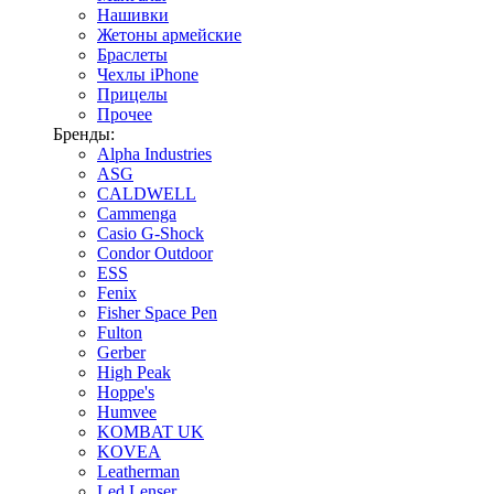
Нашивки
Жетоны армейские
Браслеты
Чехлы iPhone
Прицелы
Прочее
Бренды:
Alpha Industries
ASG
CALDWELL
Cammenga
Casio G-Shock
Condor Outdoor
ESS
Fenix
Fisher Space Pen
Fulton
Gerber
High Peak
Hoppe's
Humvee
KOMBAT UK
KOVEA
Leatherman
Led Lenser