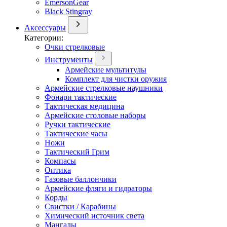
EmersonGear
Black Stingray
Аксессуары
Категории:
Очки стрелковые
Инструменты
Армейские мультитулы
Комплект для чистки оружия
Армейские стрелковые наушники
Фонари тактические
Тактическая медицина
Армейские столовые наборы
Ручки тактические
Тактические часы
Ножи
Тактический Грим
Компасы
Оптика
Газовые баллончики
Армейские фляги и гидраторы
Корды
Свистки / Карабины
Химический источник света
Мангалы