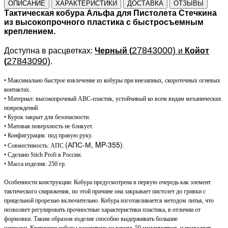
ОПИСАНИЕ
ХАРАКТЕРИСТИКИ
ДОСТАВКА
ОТЗЫВЫ
Тактическая кобура Альфа для Пистолета Стечкина
из высокопрочного пластика с быстросъемным
креплением.
27843000)
Доступна в расцветках:
Черный
(
и
Койот
27843090)
(
.
•
Максимально быстрое извлечение из кобуры при внезапных, скоротечных огневых
контактах.
•
Материал: высокопрочный АВС-пластик, устойчивый ко всем видам механических
повреждений.
• Курок закрыт для безопасности.
• Матовая поверхность не бликует.
•
Конфигурация: под правую руку.
(АПС-М, MP-355)
•
Совместимость:
АПС
.
• Сделано Stich Profi в России.
•
Масса изделия: 250 гр.
Особенности конструкции:
Кобура предусмотрена в первую очередь как элемент
тактического снаряжения, по этой причине она закрывает пистолет до гривки с
прицельной прорезью включительно.
Кобура изготавливается методом литья, что
позволяет регулировать прочностные характеристики пластика, в отличии от
формовки. Таким образом изделие способно выдерживать большие
нагрузки.
Крепление кобуры рассчитано на ремень 50 миллиметров, и позволяет