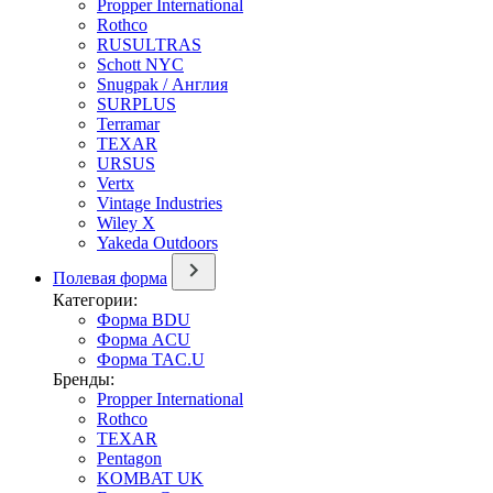
Propper International
Rothco
RUSULTRAS
Schott NYC
Snugpak / Англия
SURPLUS
Terramar
TEXAR
URSUS
Vertx
Vintage Industries
Wiley X
Yakeda Outdoors
Полевая форма
Категории:
Форма BDU
Форма ACU
Форма TAC.U
Бренды:
Propper International
Rothco
TEXAR
Pentagon
KOMBAT UK