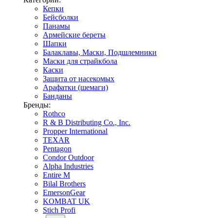
Кепки
Бейсболки
Панамы
Армейские береты
Шапки
Балаклавы, Маски, Подшлемники
Маски для страйкбола
Каски
Защита от насекомых
Арафатки (шемаги)
Банданы
Бренды:
Rothco
R & B Distributing Co., Inc.
Propper International
TEXAR
Pentagon
Condor Outdoor
Alpha Industries
Entire M
Bilal Brothers
EmersonGear
KOMBAT UK
Stich Profi