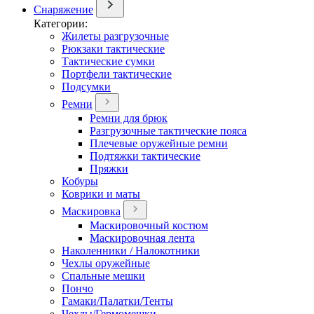
Снаряжение
Категории:
Жилеты разгрузочные
Рюкзаки тактические
Тактические сумки
Портфели тактические
Подсумки
Ремни
Ремни для брюк
Разгрузочные тактические пояса
Плечевые оружейные ремни
Подтяжки тактические
Пряжки
Кобуры
Коврики и маты
Маскировка
Маскировочный костюм
Маскировочная лента
Наколенники / Налокотники
Чехлы оружейные
Спальные мешки
Пончо
Гамаки/Палатки/Тенты
Чехлы/Гермомешки