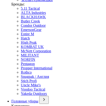
Бренды:
5.11 Tactical
ALTA Industries
BLACKHAWK
Butler Creek
Condor Outdoor
EmersonGear
Entire M
Hatch
High Peak
KOMBAT UK
McNett Corporation
MILITANT
NORFIN
Pentagon
Propper International
Rothco
Snugpak / Англия
Stich Profi
Uncle Mike's
Voodoo Tactical
Yakeda Outdoors
Головные уборы
Категории: