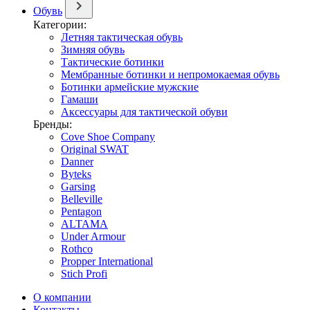
Обувь
Категории:
Летняя тактическая обувь
Зимняя обувь
Тактические ботинки
Мембранные ботинки и непромокаемая обувь
Ботинки армейские мужские
Гамаши
Аксессуары для тактической обуви
Бренды:
Cove Shoe Company
Original SWAT
Danner
Byteks
Garsing
Belleville
Pentagon
ALTAMA
Under Armour
Rothco
Propper International
Stich Profi
О компании
Контакты