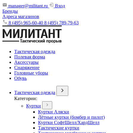
manager@militant.ru
Вход
Бренды
Адреса магазинов
8 (495) 965-60-40
8 (495) 789-79-63
Тактическая одежда
Полевая форма
Аксессуары
Снаряжение
Головные уборы
Обувь
Тактическая одежда
Категории:
Куртки
Куртки Аляски
Лётные куртки (бомбер и пилот)
Куртки СофтШелл/ХардШелл
Тактические куртки