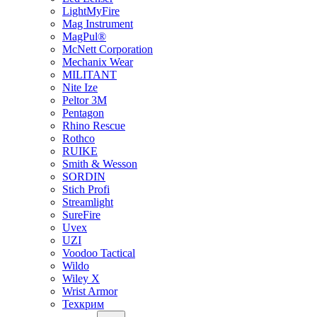
LightMyFire
Mag Instrument
MagPul®
McNett Corporation
Mechanix Wear
MILITANT
Nite Ize
Peltor 3M
Pentagon
Rhino Rescue
Rothco
RUIKE
Smith & Wesson
SORDIN
Stich Profi
Streamlight
SureFire
Uvex
UZI
Voodoo Tactical
Wildo
Wiley X
Wrist Armor
Техкрим