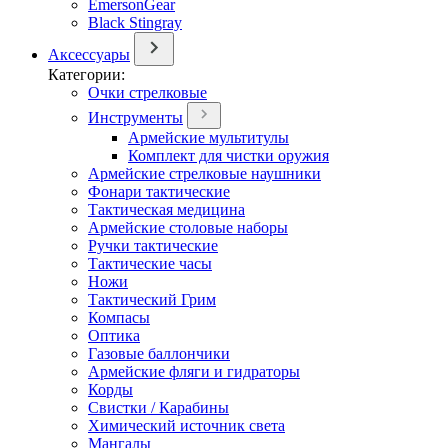
EmersonGear
Black Stingray
Аксессуары
Категории:
Очки стрелковые
Инструменты
Армейские мультитулы
Комплект для чистки оружия
Армейские стрелковые наушники
Фонари тактические
Тактическая медицина
Армейские столовые наборы
Ручки тактические
Тактические часы
Ножи
Тактический Грим
Компасы
Оптика
Газовые баллончики
Армейские фляги и гидраторы
Корды
Свистки / Карабины
Химический источник света
Мангалы