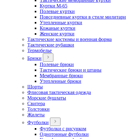
Тактические мембранные куртки
Куртки М-65
Полевые куртки
Повседневные куртки в стиле милитари
Утепленные куртки
Кожаные куртки
Женские куртки
Тактические костюмы и военная форма
Тактические рубашки
Термобелье
Брюки
Полевые брюки
Тактические брюки и штаны
Мембранные брюки
Утепленные брюки
Шорты
Флисовая тактическая одежда
Морские бушлаты
Свитера
Толстовки
Жилеты
Футболки
Футболки с рисунком
Однотонные футболки