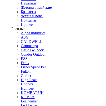
Нашивки
Жетоны армейские
Браслеты
Чехлы iPhone
Прицелы
Прочее
Бренды:
Alpha Industries
ASG
CALDWELL
Cammenga
Casio G-Shock
Condor Outdoor
ESS
Fenix
Fisher Space Pen
Fulton
Gerber
High Peak
Hoppe's
Humvee
KOMBAT UK
KOVEA
Leatherman
Led Lenser