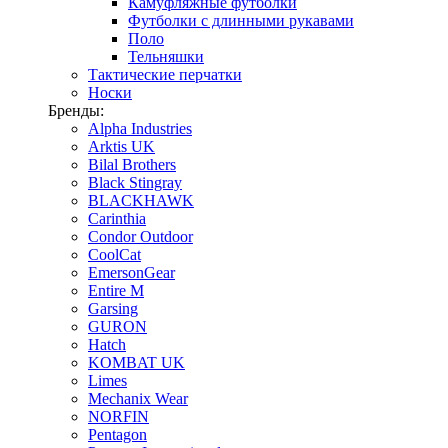
Камуфляжные футболки
Футболки с длинными рукавами
Поло
Тельняшки
Тактические перчатки
Носки
Бренды:
Alpha Industries
Arktis UK
Bilal Brothers
Black Stingray
BLACKHAWK
Carinthia
Condor Outdoor
CoolCat
EmersonGear
Entire M
Garsing
GURON
Hatch
KOMBAT UK
Limes
Mechanix Wear
NORFIN
Pentagon