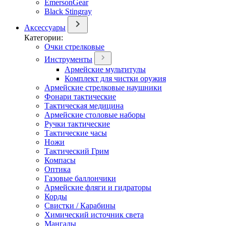
EmersonGear
Black Stingray
Аксессуары
Категории:
Очки стрелковые
Инструменты
Армейские мультитулы
Комплект для чистки оружия
Армейские стрелковые наушники
Фонари тактические
Тактическая медицина
Армейские столовые наборы
Ручки тактические
Тактические часы
Ножи
Тактический Грим
Компасы
Оптика
Газовые баллончики
Армейские фляги и гидраторы
Корды
Свистки / Карабины
Химический источник света
Мангалы