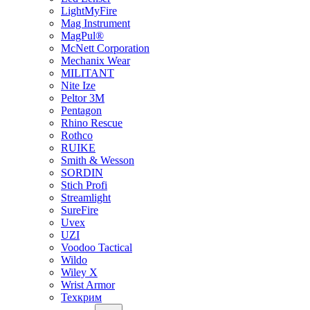
LightMyFire
Mag Instrument
MagPul®
McNett Corporation
Mechanix Wear
MILITANT
Nite Ize
Peltor 3M
Pentagon
Rhino Rescue
Rothco
RUIKE
Smith & Wesson
SORDIN
Stich Profi
Streamlight
SureFire
Uvex
UZI
Voodoo Tactical
Wildo
Wiley X
Wrist Armor
Техкрим