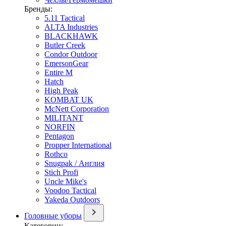
Бренды:
5.11 Tactical
ALTA Industries
BLACKHAWK
Butler Creek
Condor Outdoor
EmersonGear
Entire M
Hatch
High Peak
KOMBAT UK
McNett Corporation
MILITANT
NORFIN
Pentagon
Propper International
Rothco
Snugpak / Англия
Stich Profi
Uncle Mike's
Voodoo Tactical
Yakeda Outdoors
Головные уборы
Категории: