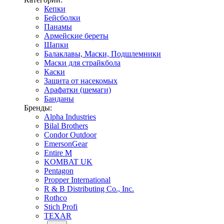
Кепки
Бейсболки
Панамы
Армейские береты
Шапки
Балаклавы, Маски, Подшлемники
Маски для страйкбола
Каски
Защита от насекомых
Арафатки (шемаги)
Банданы
Бренды:
Alpha Industries
Bilal Brothers
Condor Outdoor
EmersonGear
Entire M
KOMBAT UK
Pentagon
Propper International
R & B Distributing Co., Inc.
Rothco
Stich Profi
TEXAR