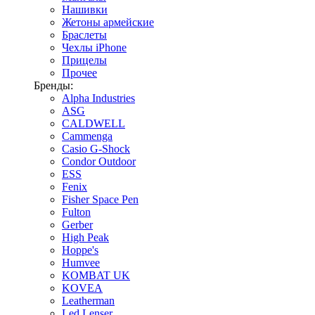
Нашивки
Жетоны армейские
Браслеты
Чехлы iPhone
Прицелы
Прочее
Бренды:
Alpha Industries
ASG
CALDWELL
Cammenga
Casio G-Shock
Condor Outdoor
ESS
Fenix
Fisher Space Pen
Fulton
Gerber
High Peak
Hoppe's
Humvee
KOMBAT UK
KOVEA
Leatherman
Led Lenser