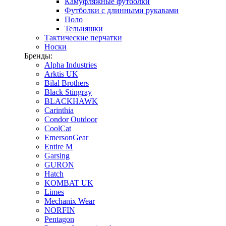
Камуфляжные футболки
Футболки с длинными рукавами
Поло
Тельняшки
Тактические перчатки
Носки
Бренды:
Alpha Industries
Arktis UK
Bilal Brothers
Black Stingray
BLACKHAWK
Carinthia
Condor Outdoor
CoolCat
EmersonGear
Entire M
Garsing
GURON
Hatch
KOMBAT UK
Limes
Mechanix Wear
NORFIN
Pentagon