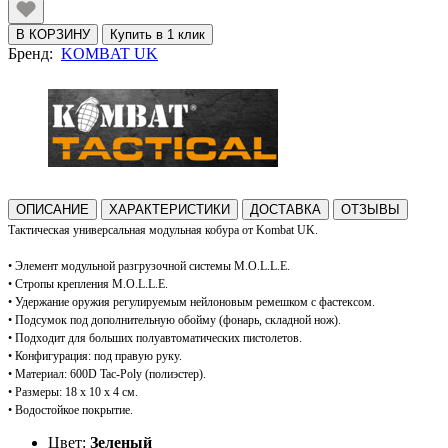
В КОРЗИНУ
Купить в 1 клик
Бренд:
KOMBAT UK
ОПИСАНИЕ
ХАРАКТЕРИСТИКИ
ДОСТАВКА
ОТЗЫВЫ
Тактическая универсальная модульная кобура от Kombat UK.
• Элемент модульной разгрузочной системы M.O.L.L.E.
• Cтропы крепления M.O.L.L.E.
• Удержание оружия регулируемым нейлоновым ремешком с фастексом.
• Подсумок под дополнительную обойму (фонарь, складной нож).
• Подходит для больших полуавтоматических пистолетов.
• Конфигурация: под правую руку.
• Материал: 600D Tac-Poly (полиэстер).
•
Размеры: 18 х 10 х 4 см.
• Водостойкое покрытие.
Цвет:
Зеленый