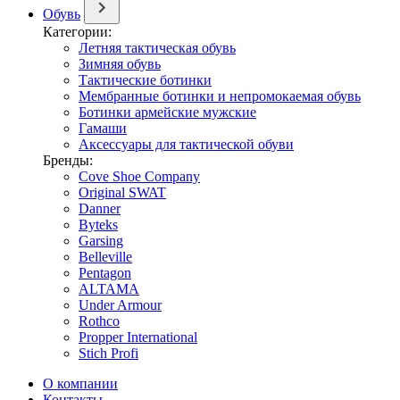
Обувь
Категории:
Летняя тактическая обувь
Зимняя обувь
Тактические ботинки
Мембранные ботинки и непромокаемая обувь
Ботинки армейские мужские
Гамаши
Аксессуары для тактической обуви
Бренды:
Cove Shoe Company
Original SWAT
Danner
Byteks
Garsing
Belleville
Pentagon
ALTAMA
Under Armour
Rothco
Propper International
Stich Profi
О компании
Контакты