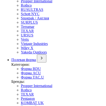
Propper International
Rothco
RUSULTRAS
Schott NYC
Snugpak / Англия
SURPLUS
Terramar
TEXAR
URSUS
Vertx
Vintage Industries
Wiley X
Yakeda Outdoors
Полевая форма
Категории:
Форма BDU
Форма ACU
Форма TAC.U
Бренды:
Propper International
Rothco
TEXAR
Pentagon
KOMBAT UK