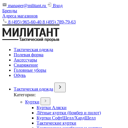
manager@militant.ru
Вход
Бренды
Адреса магазинов
8 (495) 965-60-40
8 (495) 789-79-63
Тактическая одежда
Полевая форма
Аксессуары
Снаряжение
Головные уборы
Обувь
Тактическая одежда
Категории:
Куртки
Куртки Аляски
Лётные куртки (бомбер и пилот)
Куртки СофтШелл/ХардШелл
Тактические куртки