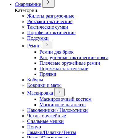
Снаряжение
Категории:
Жилеты разгрузочные
Рюкзаки тактические
Тактические сумки
Портфели тактические
Подсумки
Ремни
Ремни для брюк
Разгрузочные тактические пояса
Плечевые оружейные ремни
Подтяжки тактические
Пряжки
Кобуры
Коврики и маты
Маскировка
Маскировочный костюм
Маскировочная лента
Наколенники / Налокотники
Чехлы оружейные
Спальные мешки
Пончо
Гамаки/Палатки/Тенты
Чехлы/Гермомешки