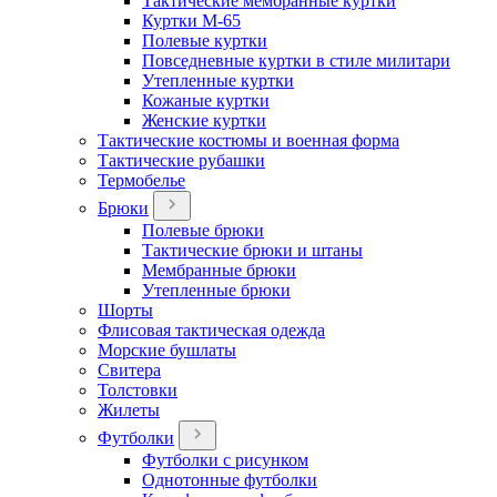
Тактические мембранные куртки
Куртки М-65
Полевые куртки
Повседневные куртки в стиле милитари
Утепленные куртки
Кожаные куртки
Женские куртки
Тактические костюмы и военная форма
Тактические рубашки
Термобелье
Брюки
Полевые брюки
Тактические брюки и штаны
Мембранные брюки
Утепленные брюки
Шорты
Флисовая тактическая одежда
Морские бушлаты
Свитера
Толстовки
Жилеты
Футболки
Футболки с рисунком
Однотонные футболки