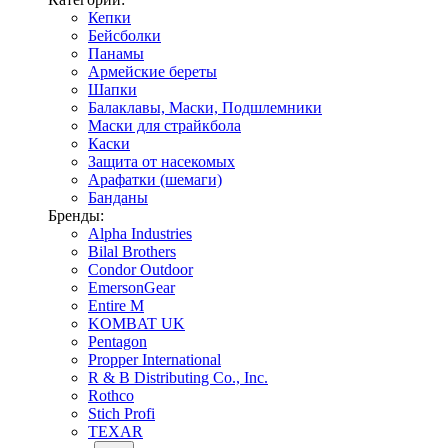
Кепки
Бейсболки
Панамы
Армейские береты
Шапки
Балаклавы, Маски, Подшлемники
Маски для страйкбола
Каски
Защита от насекомых
Арафатки (шемаги)
Банданы
Бренды:
Alpha Industries
Bilal Brothers
Condor Outdoor
EmersonGear
Entire M
KOMBAT UK
Pentagon
Propper International
R & B Distributing Co., Inc.
Rothco
Stich Profi
TEXAR