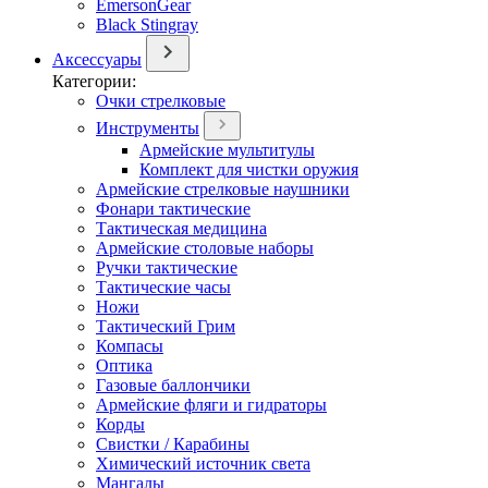
EmersonGear
Black Stingray
Аксессуары
Категории:
Очки стрелковые
Инструменты
Армейские мультитулы
Комплект для чистки оружия
Армейские стрелковые наушники
Фонари тактические
Тактическая медицина
Армейские столовые наборы
Ручки тактические
Тактические часы
Ножи
Тактический Грим
Компасы
Оптика
Газовые баллончики
Армейские фляги и гидраторы
Корды
Свистки / Карабины
Химический источник света
Мангалы