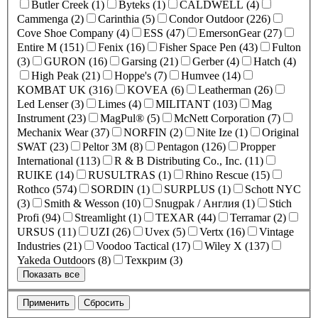
Butler Creek (1)
Byteks (1)
CALDWELL (4)
Cammenga (2)
Carinthia (5)
Condor Outdoor (226)
Cove Shoe Company (4)
ESS (47)
EmersonGear (27)
Entire M (151)
Fenix (16)
Fisher Space Pen (43)
Fulton
(3)
GURON (16)
Garsing (21)
Gerber (4)
Hatch (4)
High Peak (21)
Hoppe's (7)
Humvee (14)
KOMBAT UK (316)
KOVEA (6)
Leatherman (26)
Led Lenser (3)
Limes (4)
MILITANT (103)
Mag
Instrument (23)
MagPul® (5)
McNett Corporation (7)
Mechanix Wear (37)
NORFIN (2)
Nite Ize (1)
Original
SWAT (23)
Peltor 3M (8)
Pentagon (126)
Propper
International (113)
R & B Distributing Co., Inc. (11)
RUIKE (14)
RUSULTRAS (1)
Rhino Rescue (15)
Rothco (574)
SORDIN (1)
SURPLUS (1)
Schott NYC
(3)
Smith & Wesson (10)
Snugpak / Англия (1)
Stich
Profi (94)
Streamlight (1)
TEXAR (44)
Terramar (2)
URSUS (11)
UZI (26)
Uvex (5)
Vertx (16)
Vintage
Industries (21)
Voodoo Tactical (17)
Wiley X (137)
Yakeda Outdoors (8)
Техкрим (3)
Показать все
Применить
Сбросить