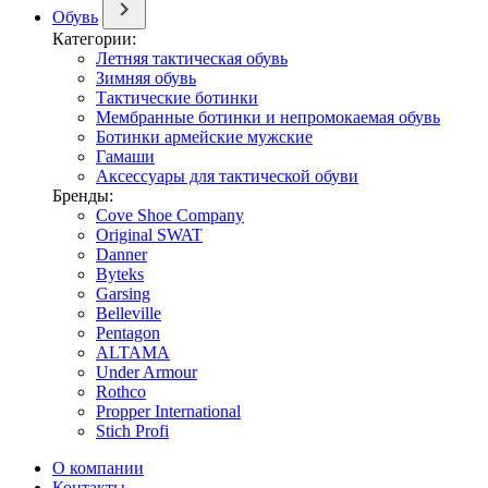
Обувь
Категории:
Летняя тактическая обувь
Зимняя обувь
Тактические ботинки
Мембранные ботинки и непромокаемая обувь
Ботинки армейские мужские
Гамаши
Аксессуары для тактической обуви
Бренды:
Cove Shoe Company
Original SWAT
Danner
Byteks
Garsing
Belleville
Pentagon
ALTAMA
Under Armour
Rothco
Propper International
Stich Profi
О компании
Контакты