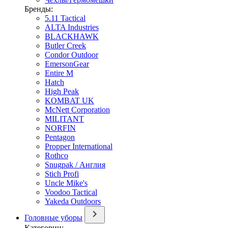
Бренды:
5.11 Tactical
ALTA Industries
BLACKHAWK
Butler Creek
Condor Outdoor
EmersonGear
Entire M
Hatch
High Peak
KOMBAT UK
McNett Corporation
MILITANT
NORFIN
Pentagon
Propper International
Rothco
Snugpak / Англия
Stich Profi
Uncle Mike's
Voodoo Tactical
Yakeda Outdoors
Головные уборы
Категории: