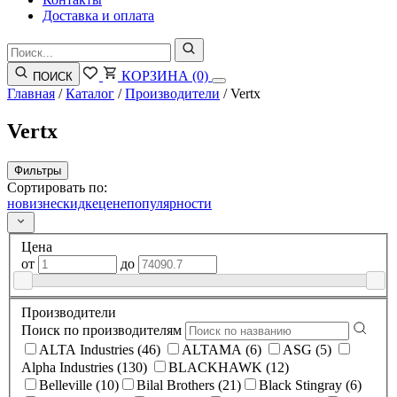
Доставка и оплата
КОРЗИНА
(0)
ПОИСК
Главная
/
Каталог
/
Производители
/
Vertx
Vertx
Фильтры
Сортировать по:
новизне
скидке
цене
популярности
Цена
от
до
Производители
Поиск по производителям
ALTA Industries (46)
ALTAMA (6)
ASG (5)
Alpha Industries (130)
BLACKHAWK (12)
Belleville (10)
Bilal Brothers (21)
Black Stingray (6)