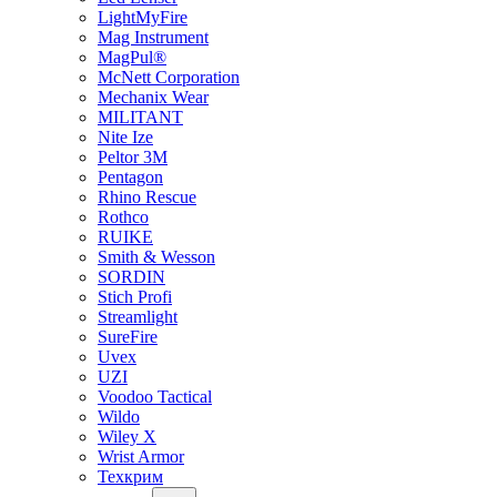
LightMyFire
Mag Instrument
MagPul®
McNett Corporation
Mechanix Wear
MILITANT
Nite Ize
Peltor 3M
Pentagon
Rhino Rescue
Rothco
RUIKE
Smith & Wesson
SORDIN
Stich Profi
Streamlight
SureFire
Uvex
UZI
Voodoo Tactical
Wildo
Wiley X
Wrist Armor
Техкрим