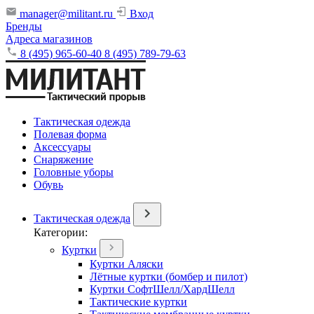
manager@militant.ru
Вход
Бренды
Адреса магазинов
8 (495) 965-60-40
8 (495) 789-79-63
Тактическая одежда
Полевая форма
Аксессуары
Снаряжение
Головные уборы
Обувь
Тактическая одежда
Категории:
Куртки
Куртки Аляски
Лётные куртки (бомбер и пилот)
Куртки СофтШелл/ХардШелл
Тактические куртки