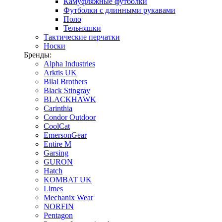
Камуфляжные футболки
Футболки с длинными рукавами
Поло
Тельняшки
Тактические перчатки
Носки
Бренды:
Alpha Industries
Arktis UK
Bilal Brothers
Black Stingray
BLACKHAWK
Carinthia
Condor Outdoor
CoolCat
EmersonGear
Entire M
Garsing
GURON
Hatch
KOMBAT UK
Limes
Mechanix Wear
NORFIN
Pentagon