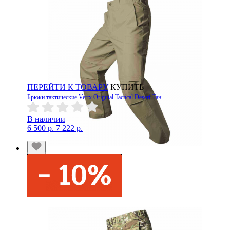
ПЕРЕЙТИ К ТОВАРУ
КУПИТЬ
Брюки тактические Vertx Original Tactical Desert Тан
В наличии
6 500 р.
7 222 р.