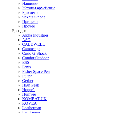
Нашивки
Жетоны армейские
Браслеты
Чехлы iPhone
Прицелы
Прочее
Бренды:
Alpha Industries
ASG
CALDWELL
Cammenga
Casio G-Shock
Condor Outdoor
ESS
Fenix
Fisher Space Pen
Fulton
Gerber
High Peak
Hoppe's
Humvee
KOMBAT UK
KOVEA
Leatherman
Led Lenser