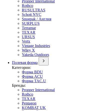
Propper International
Rothco
RUSULTRAS
Schott NYC
Snugpak / Англия
SURPLUS
Terramar
TEXAR
URSUS
Vertx
Vintage Industries
Wiley X
Yakeda Outdoors
Полевая форма
Категории:
Форма BDU
Форма ACU
Форма TAC.U
Бренды:
Propper International
Rothco
TEXAR
Pentagon
KOMBAT UK