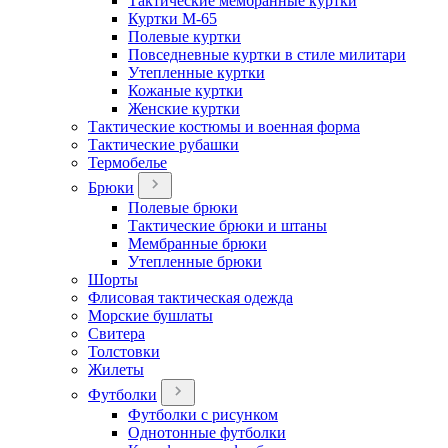
Тактические мембранные куртки
Куртки М-65
Полевые куртки
Повседневные куртки в стиле милитари
Утепленные куртки
Кожаные куртки
Женские куртки
Тактические костюмы и военная форма
Тактические рубашки
Термобелье
Брюки
Полевые брюки
Тактические брюки и штаны
Мембранные брюки
Утепленные брюки
Шорты
Флисовая тактическая одежда
Морские бушлаты
Свитера
Толстовки
Жилеты
Футболки
Футболки с рисунком
Однотонные футболки