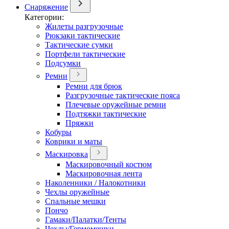
Снаряжение
Категории:
Жилеты разгрузочные
Рюкзаки тактические
Тактические сумки
Портфели тактические
Подсумки
Ремни
Ремни для брюк
Разгрузочные тактические пояса
Плечевые оружейные ремни
Подтяжки тактические
Пряжки
Кобуры
Коврики и маты
Маскировка
Маскировочный костюм
Маскировочная лента
Наколенники / Налокотники
Чехлы оружейные
Спальные мешки
Пончо
Гамаки/Палатки/Тенты
Чехлы/Гермомешки