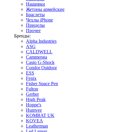
Нашивки
Жетоны армейские
Браслеты
Чехлы iPhone
Прицелы
Прочее
Бренды:
Alpha Industries
ASG
CALDWELL
Cammenga
Casio G-Shock
Condor Outdoor
ESS
Fenix
Fisher Space Pen
Fulton
Gerber
High Peak
Hoppe's
Humvee
KOMBAT UK
KOVEA
Leatherman
Led Lenser