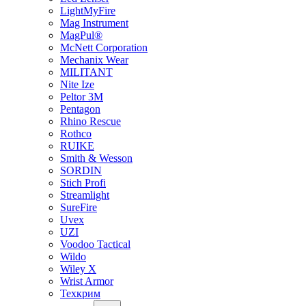
LightMyFire
Mag Instrument
MagPul®
McNett Corporation
Mechanix Wear
MILITANT
Nite Ize
Peltor 3M
Pentagon
Rhino Rescue
Rothco
RUIKE
Smith & Wesson
SORDIN
Stich Profi
Streamlight
SureFire
Uvex
UZI
Voodoo Tactical
Wildo
Wiley X
Wrist Armor
Техкрим