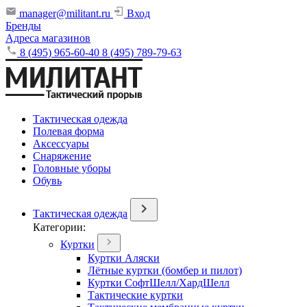
manager@militant.ru
Вход
Бренды
Адреса магазинов
8 (495) 965-60-40
8 (495) 789-79-63
Тактическая одежда
Полевая форма
Аксессуары
Снаряжение
Головные уборы
Обувь
Тактическая одежда
Категории:
Куртки
Куртки Аляски
Лётные куртки (бомбер и пилот)
Куртки СофтШелл/ХардШелл
Тактические куртки