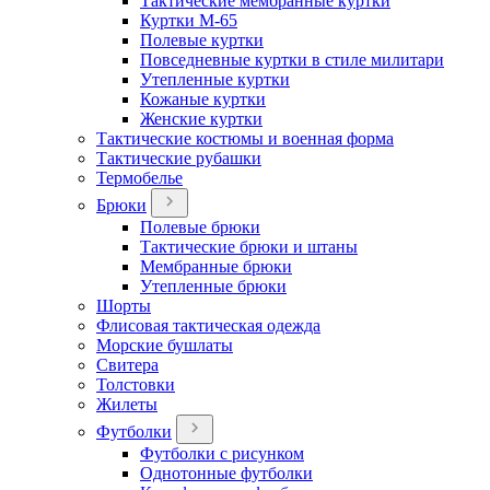
Тактические мембранные куртки
Куртки М-65
Полевые куртки
Повседневные куртки в стиле милитари
Утепленные куртки
Кожаные куртки
Женские куртки
Тактические костюмы и военная форма
Тактические рубашки
Термобелье
Брюки
Полевые брюки
Тактические брюки и штаны
Мембранные брюки
Утепленные брюки
Шорты
Флисовая тактическая одежда
Морские бушлаты
Свитера
Толстовки
Жилеты
Футболки
Футболки с рисунком
Однотонные футболки