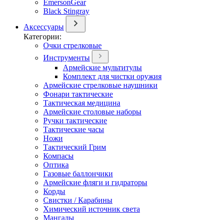
EmersonGear
Black Stingray
Аксессуары
Категории:
Очки стрелковые
Инструменты
Армейские мультитулы
Комплект для чистки оружия
Армейские стрелковые наушники
Фонари тактические
Тактическая медицина
Армейские столовые наборы
Ручки тактические
Тактические часы
Ножи
Тактический Грим
Компасы
Оптика
Газовые баллончики
Армейские фляги и гидраторы
Корды
Свистки / Карабины
Химический источник света
Мангалы