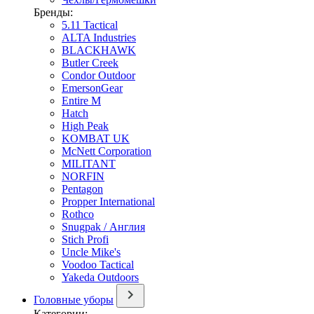
Бренды:
5.11 Tactical
ALTA Industries
BLACKHAWK
Butler Creek
Condor Outdoor
EmersonGear
Entire M
Hatch
High Peak
KOMBAT UK
McNett Corporation
MILITANT
NORFIN
Pentagon
Propper International
Rothco
Snugpak / Англия
Stich Profi
Uncle Mike's
Voodoo Tactical
Yakeda Outdoors
Головные уборы
Категории: