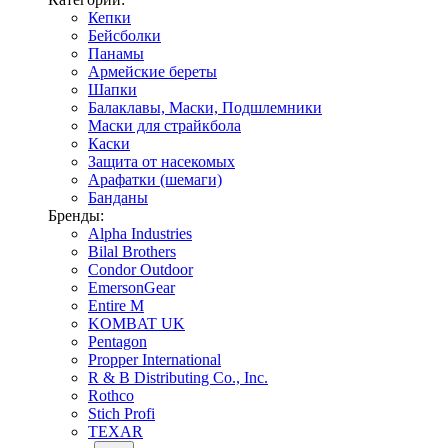
Кепки
Бейсболки
Панамы
Армейские береты
Шапки
Балаклавы, Маски, Подшлемники
Маски для страйкбола
Каски
Защита от насекомых
Арафатки (шемаги)
Банданы
Бренды:
Alpha Industries
Bilal Brothers
Condor Outdoor
EmersonGear
Entire M
KOMBAT UK
Pentagon
Propper International
R & B Distributing Co., Inc.
Rothco
Stich Profi
TEXAR