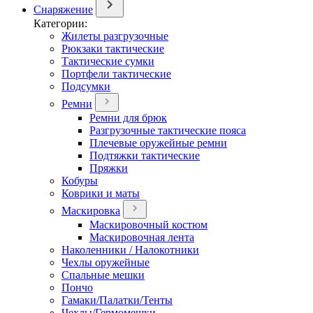
Снаряжение
Категории:
Жилеты разгрузочные
Рюкзаки тактические
Тактические сумки
Портфели тактические
Подсумки
Ремни
Ремни для брюк
Разгрузочные тактические пояса
Плечевые оружейные ремни
Подтяжки тактические
Пряжки
Кобуры
Коврики и маты
Маскировка
Маскировочный костюм
Маскировочная лента
Наколенники / Налокотники
Чехлы оружейные
Спальные мешки
Пончо
Гамаки/Палатки/Тенты
Чехлы/Гермомешки