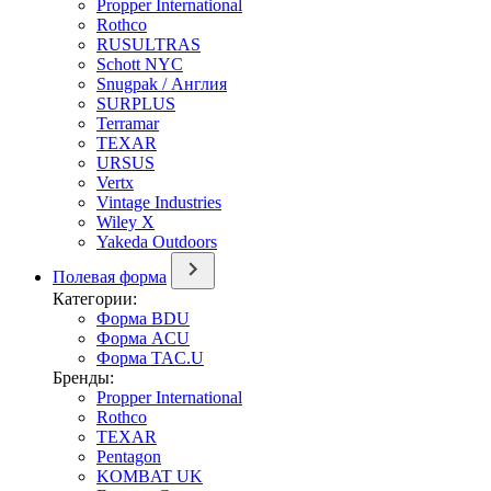
Propper International
Rothco
RUSULTRAS
Schott NYC
Snugpak / Англия
SURPLUS
Terramar
TEXAR
URSUS
Vertx
Vintage Industries
Wiley X
Yakeda Outdoors
Полевая форма
Категории:
Форма BDU
Форма ACU
Форма TAC.U
Бренды:
Propper International
Rothco
TEXAR
Pentagon
KOMBAT UK