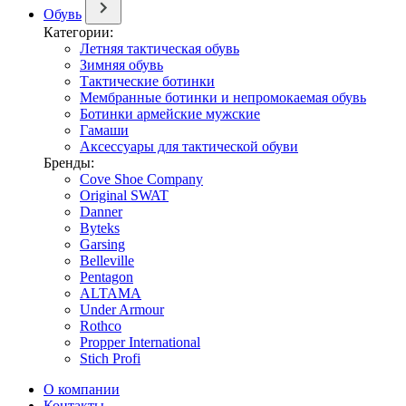
Обувь
Категории:
Летняя тактическая обувь
Зимняя обувь
Тактические ботинки
Мембранные ботинки и непромокаемая обувь
Ботинки армейские мужские
Гамаши
Аксессуары для тактической обуви
Бренды:
Cove Shoe Company
Original SWAT
Danner
Byteks
Garsing
Belleville
Pentagon
ALTAMA
Under Armour
Rothco
Propper International
Stich Profi
О компании
Контакты