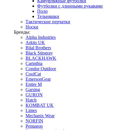
Камуфляжные футболки
Футболки с длинными рукавами
Поло
Тельняшки
Тактические перчатки
Носки
Бренды:
Alpha Industries
Arktis UK
Bilal Brothers
Black Stingray
BLACKHAWK
Carinthia
Condor Outdoor
CoolCat
EmersonGear
Entire M
Garsing
GURON
Hatch
KOMBAT UK
Limes
Mechanix Wear
NORFIN
Pentagon