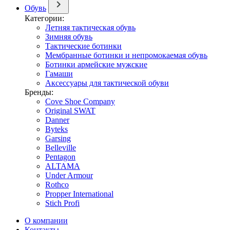
Обувь
Категории:
Летняя тактическая обувь
Зимняя обувь
Тактические ботинки
Мембранные ботинки и непромокаемая обувь
Ботинки армейские мужские
Гамаши
Аксессуары для тактической обуви
Бренды:
Cove Shoe Company
Original SWAT
Danner
Byteks
Garsing
Belleville
Pentagon
ALTAMA
Under Armour
Rothco
Propper International
Stich Profi
О компании
Контакты