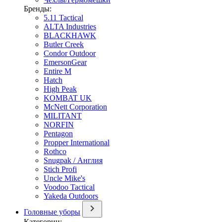
Бренды:
5.11 Tactical
ALTA Industries
BLACKHAWK
Butler Creek
Condor Outdoor
EmersonGear
Entire M
Hatch
High Peak
KOMBAT UK
McNett Corporation
MILITANT
NORFIN
Pentagon
Propper International
Rothco
Snugpak / Англия
Stich Profi
Uncle Mike's
Voodoo Tactical
Yakeda Outdoors
Головные уборы
Категории: