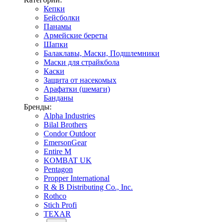
Кепки
Бейсболки
Панамы
Армейские береты
Шапки
Балаклавы, Маски, Подшлемники
Маски для страйкбола
Каски
Защита от насекомых
Арафатки (шемаги)
Банданы
Бренды:
Alpha Industries
Bilal Brothers
Condor Outdoor
EmersonGear
Entire M
KOMBAT UK
Pentagon
Propper International
R & B Distributing Co., Inc.
Rothco
Stich Profi
TEXAR