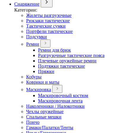
Снаряжение
Категории:
Жилеты разгрузочные
Рюкзаки тактические
Тактические сумки
Портфели тактические
Подсумки
Ремни
Ремни для брюк
Разгрузочные тактические пояса
Плечевые оружейные ремни
Подтяжки тактические
Пряжки
Кобуры
Коврики и маты
Маскировка
Маскировочный костюм
Маскировочная лента
Наколенники / Налокотники
Чехлы оружейные
Спальные мешки
Пончо
Гамаки/Палатки/Тенты
Чехлы/Гермомешки