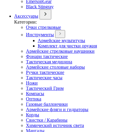
EmersonGear
Black Stingray
Аксессуары
Категории:
Очки стрелковые
Инструменты
Армейские мультитулы
Комплект для чистки оружия
Армейские стрелковые наушники
Фонари тактические
Тактическая медицина
Армейские столовые наборы
Ручки тактические
Тактические часы
Ножи
Тактический Грим
Компасы
Оптика
Газовые баллончики
Армейские фляги и гидраторы
Корды
Свистки / Карабины
Химический источник света
Мангалы