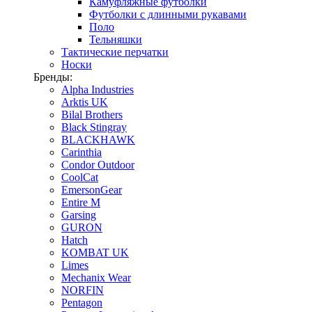
Камуфляжные футболки
Футболки с длинными рукавами
Поло
Тельняшки
Тактические перчатки
Носки
Бренды:
Alpha Industries
Arktis UK
Bilal Brothers
Black Stingray
BLACKHAWK
Carinthia
Condor Outdoor
CoolCat
EmersonGear
Entire M
Garsing
GURON
Hatch
KOMBAT UK
Limes
Mechanix Wear
NORFIN
Pentagon