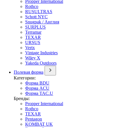
Propper International
Rothco
RUSULTRAS
Schott NYC
Snugpak / Англия
SURPLUS
Terramar
TEXAR
URSUS
Vertx
Vintage Industries
Wiley X
Yakeda Outdoors
Полевая форма
Категории:
Форма BDU
Форма ACU
Форма TAC.U
Бренды:
Propper International
Rothco
TEXAR
Pentagon
KOMBAT UK