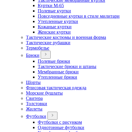
Тактические мембранные куртки
Куртки М-65
Полевые куртки
Повседневные куртки в стиле милитари
Утепленные куртки
Кожаные куртки
Женские куртки
Тактические костюмы и военная форма
Тактические рубашки
Термобелье
Брюки
Полевые брюки
Тактические брюки и штаны
Мембранные брюки
Утепленные брюки
Шорты
Флисовая тактическая одежда
Морские бушлаты
Свитера
Толстовки
Жилеты
Футболки
Футболки с рисунком
Однотонные футболки