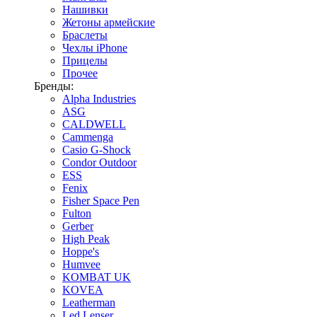
Нашивки
Жетоны армейские
Браслеты
Чехлы iPhone
Прицелы
Прочее
Бренды:
Alpha Industries
ASG
CALDWELL
Cammenga
Casio G-Shock
Condor Outdoor
ESS
Fenix
Fisher Space Pen
Fulton
Gerber
High Peak
Hoppe's
Humvee
KOMBAT UK
KOVEA
Leatherman
Led Lenser