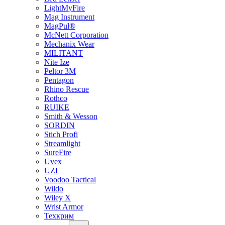
LightMyFire
Mag Instrument
MagPul®
McNett Corporation
Mechanix Wear
MILITANT
Nite Ize
Peltor 3M
Pentagon
Rhino Rescue
Rothco
RUIKE
Smith & Wesson
SORDIN
Stich Profi
Streamlight
SureFire
Uvex
UZI
Voodoo Tactical
Wildo
Wiley X
Wrist Armor
Техкрим