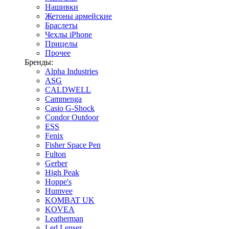
Нашивки
Жетоны армейские
Браслеты
Чехлы iPhone
Прицелы
Прочее
Бренды:
Alpha Industries
ASG
CALDWELL
Cammenga
Casio G-Shock
Condor Outdoor
ESS
Fenix
Fisher Space Pen
Fulton
Gerber
High Peak
Hoppe's
Humvee
KOMBAT UK
KOVEA
Leatherman
Led Lenser