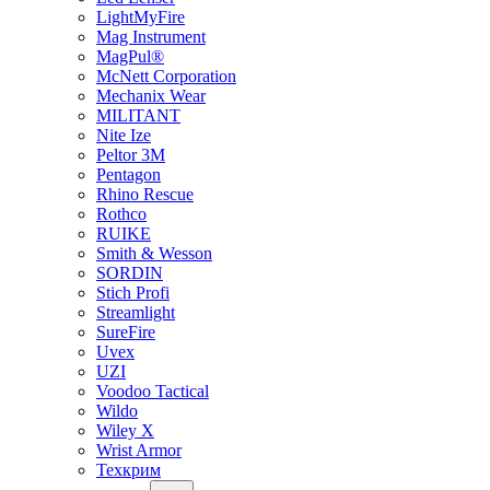
LightMyFire
Mag Instrument
MagPul®
McNett Corporation
Mechanix Wear
MILITANT
Nite Ize
Peltor 3M
Pentagon
Rhino Rescue
Rothco
RUIKE
Smith & Wesson
SORDIN
Stich Profi
Streamlight
SureFire
Uvex
UZI
Voodoo Tactical
Wildo
Wiley X
Wrist Armor
Техкрим