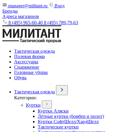
manager@militant.ru
Вход
Бренды
Адреса магазинов
8 (495) 965-60-40
8 (495) 789-79-63
Тактическая одежда
Полевая форма
Аксессуары
Снаряжение
Головные уборы
Обувь
Тактическая одежда
Категории:
Куртки
Куртки Аляски
Лётные куртки (бомбер и пилот)
Куртки СофтШелл/ХардШелл
Тактические куртки