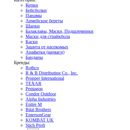
Кепки
Бейсболки
Панамы
Армейские береты
Шапки
Балаклавы, Маски, Подшлемники
Маски для страйкбола
Каски
Защита от насекомых
Арафатки (шемаги)
Банданы
Бренды:
Rothco
R & B Distributing Co., Inc.
Propper International
TEXAR
Pentagon
Condor Outdoor
Alpha Industries
Entire M
Bilal Brothers
EmersonGear
KOMBAT UK
Stich Profi