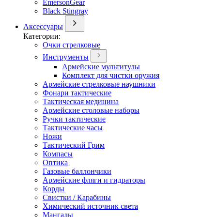
EmersonGear
Black Stingray
Аксессуары
Категории:
Очки стрелковые
Инструменты
Армейские мультитулы
Комплект для чистки оружия
Армейские стрелковые наушники
Фонари тактические
Тактическая медицина
Армейские столовые наборы
Ручки тактические
Тактические часы
Ножи
Тактический Грим
Компасы
Оптика
Газовые баллончики
Армейские фляги и гидраторы
Корды
Свистки / Карабины
Химический источник света
Мангалы