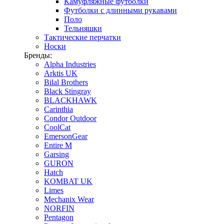
Камуфляжные футболки
Футболки с длинными рукавами
Поло
Тельняшки
Тактические перчатки
Носки
Бренды:
Alpha Industries
Arktis UK
Bilal Brothers
Black Stingray
BLACKHAWK
Carinthia
Condor Outdoor
CoolCat
EmersonGear
Entire M
Garsing
GURON
Hatch
KOMBAT UK
Limes
Mechanix Wear
NORFIN
Pentagon