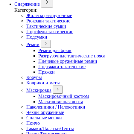
Снаряжение
Категории:
Жилеты разгрузочные
Рюкзаки тактические
Тактические сумки
Портфели тактические
Подсумки
Ремни
Ремни для брюк
Разгрузочные тактические пояса
Плечевые оружейные ремни
Подтяжки тактические
Пряжки
Кобуры
Коврики и маты
Маскировка
Маскировочный костюм
Маскировочная лента
Наколенники / Налокотники
Чехлы оружейные
Спальные мешки
Пончо
Гамаки/Палатки/Тенты
Чехлы/Гермомешки