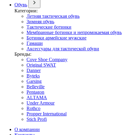
Обувь
Категории:
Летняя тактическая обувь
Зимняя обувь
Тактические ботинки
Мембранные ботинки и непромокаемая обувь
Ботинки армейские мужские
Гамаши
Аксессуары для тактической обуви
Бренды:
Cove Shoe Company
Original SWAT
Danner
Byteks
Garsing
Belleville
Pentagon
ALTAMA
Under Armour
Rothco
Propper International
Stich Profi
О компании
Контакты