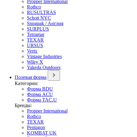
Propper International
Rothco
RUSULTRAS
Schott NYC
Snugpak / Англия
SURPLUS
Terramar
TEXAR
URSUS
Vertx
Vintage Industries
Wiley X
Yakeda Outdoors
Полевая форма
Категории:
Форма BDU
Форма ACU
Форма TAC.U
Бренды:
Propper International
Rothco
TEXAR
Pentagon
KOMBAT UK