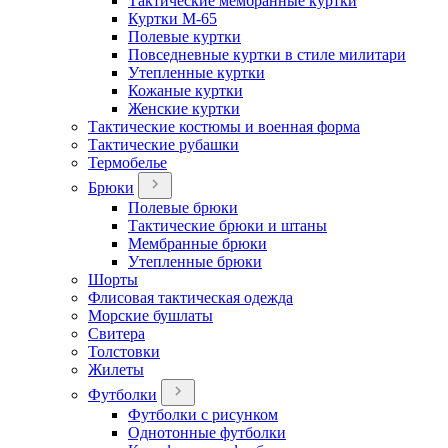
Тактические мембранные куртки
Куртки М-65
Полевые куртки
Повседневные куртки в стиле милитари
Утепленные куртки
Кожаные куртки
Женские куртки
Тактические костюмы и военная форма
Тактические рубашки
Термобелье
Брюки
Полевые брюки
Тактические брюки и штаны
Мембранные брюки
Утепленные брюки
Шорты
Флисовая тактическая одежда
Морские бушлаты
Свитера
Толстовки
Жилеты
Футболки
Футболки с рисунком
Однотонные футболки