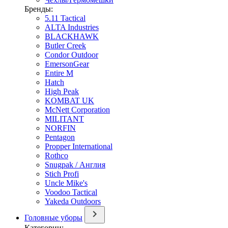
Бренды:
5.11 Tactical
ALTA Industries
BLACKHAWK
Butler Creek
Condor Outdoor
EmersonGear
Entire M
Hatch
High Peak
KOMBAT UK
McNett Corporation
MILITANT
NORFIN
Pentagon
Propper International
Rothco
Snugpak / Англия
Stich Profi
Uncle Mike's
Voodoo Tactical
Yakeda Outdoors
Головные уборы
Категории: