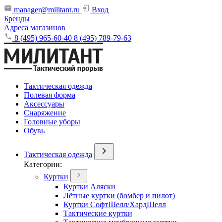
manager@militant.ru
Вход
Бренды
Адреса магазинов
8 (495) 965-60-40
8 (495) 789-79-63
Тактическая одежда
Полевая форма
Аксессуары
Снаряжение
Головные уборы
Обувь
Тактическая одежда
Категории:
Куртки
Куртки Аляски
Лётные куртки (бомбер и пилот)
Куртки СофтШелл/ХардШелл
Тактические куртки