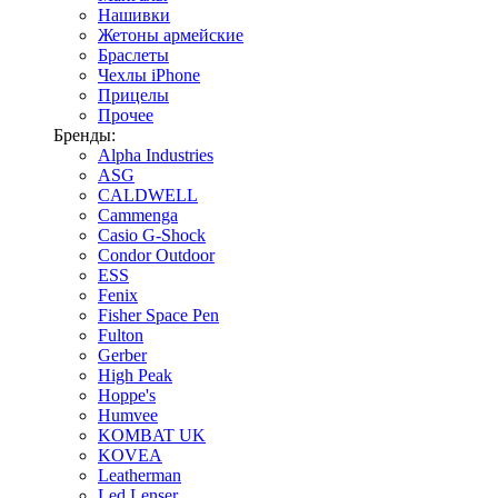
Нашивки
Жетоны армейские
Браслеты
Чехлы iPhone
Прицелы
Прочее
Бренды:
Alpha Industries
ASG
CALDWELL
Cammenga
Casio G-Shock
Condor Outdoor
ESS
Fenix
Fisher Space Pen
Fulton
Gerber
High Peak
Hoppe's
Humvee
KOMBAT UK
KOVEA
Leatherman
Led Lenser