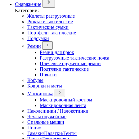
Снаряжение
Категории:
Жилеты разгрузочные
Рюкзаки тактические
Тактические сумки
Портфели тактические
Подсумки
Ремни
Ремни для брюк
Разгрузочные тактические пояса
Плечевые оружейные ремни
Подтяжки тактические
Пряжки
Кобуры
Коврики и маты
Маскировка
Маскировочный костюм
Маскировочная лента
Наколенники / Налокотники
Чехлы оружейные
Спальные мешки
Пончо
Гамаки/Палатки/Тенты
Чехлы/Гермомешки