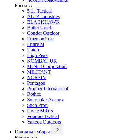
Бренды:
5.11 Tactical
ALTA Industries
BLACKHAWK
Butler Creek
Condor Outdoor
EmersonGear
Entire M
Hatch
High Peak
KOMBAT UK
McNett Corporation
MILITANT
NORFIN
Pentagon
Propper International
Rothco
Snugpak / Англия
Stich Profi
Uncle Mike's
Voodoo Tactical
Yakeda Outdoors
Головные уборы
Категории: