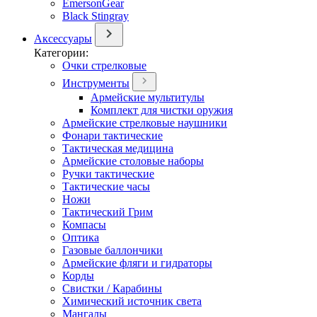
EmersonGear
Black Stingray
Аксессуары
Категории:
Очки стрелковые
Инструменты
Армейские мультитулы
Комплект для чистки оружия
Армейские стрелковые наушники
Фонари тактические
Тактическая медицина
Армейские столовые наборы
Ручки тактические
Тактические часы
Ножи
Тактический Грим
Компасы
Оптика
Газовые баллончики
Армейские фляги и гидраторы
Корды
Свистки / Карабины
Химический источник света
Мангалы