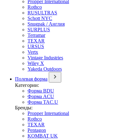
Propper International
Rothco
RUSULTRAS
Schott NYC
Snugpak / Англия
SURPLUS
Terramar
TEXAR
URSUS
Vertx
Vintage Industries
Wiley X
Yakeda Outdoors
Полевая форма
Категории:
Форма BDU
Форма ACU
Форма TAC.U
Бренды:
Propper International
Rothco
TEXAR
Pentagon
KOMBAT UK