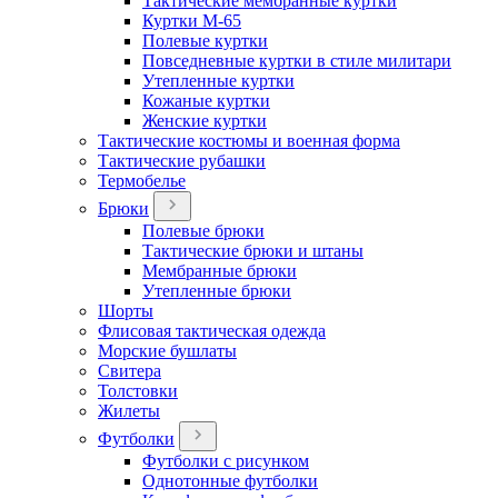
Тактические мембранные куртки
Куртки М-65
Полевые куртки
Повседневные куртки в стиле милитари
Утепленные куртки
Кожаные куртки
Женские куртки
Тактические костюмы и военная форма
Тактические рубашки
Термобелье
Брюки
Полевые брюки
Тактические брюки и штаны
Мембранные брюки
Утепленные брюки
Шорты
Флисовая тактическая одежда
Морские бушлаты
Свитера
Толстовки
Жилеты
Футболки
Футболки с рисунком
Однотонные футболки