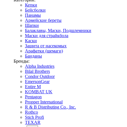
Кепки
Бейсболки
Панамы
Армейские береты
Шапки
Балаклавы, Маски, Подшлемники
Маски для страйкбола
Каски
Защита от насекомых
Арафатки (шемаги)
Банданы
Бренды:
Alpha Industries
Bilal Brothers
Condor Outdoor
EmersonGear
Entire M
KOMBAT UK
Pentagon
Propper International
R & B Distributing Co., Inc.
Rothco
Stich Profi
TEXAR