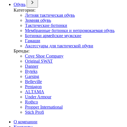
Обувь
Категории:
Летняя тактическая обувь
Зимняя обувь
Тактические ботинки
Мембранные ботинки и непромокаемая обувь
Ботинки армейские мужские
Гамаши
Аксессуары для тактической обуви
Бренды:
Cove Shoe Company
Original SWAT
Danner
Byteks
Garsing
Belleville
Pentagon
ALTAMA
Under Armour
Rothco
Propper International
Stich Profi
О компании
Контакты