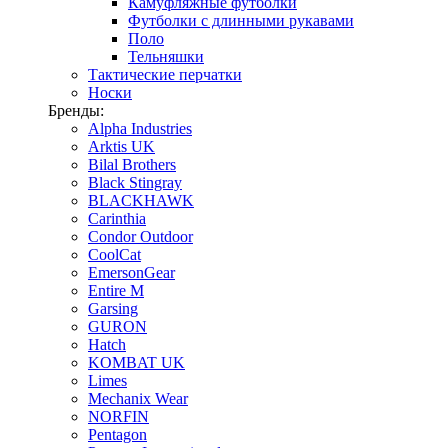
Камуфляжные футболки
Футболки с длинными рукавами
Поло
Тельняшки
Тактические перчатки
Носки
Бренды:
Alpha Industries
Arktis UK
Bilal Brothers
Black Stingray
BLACKHAWK
Carinthia
Condor Outdoor
CoolCat
EmersonGear
Entire M
Garsing
GURON
Hatch
KOMBAT UK
Limes
Mechanix Wear
NORFIN
Pentagon