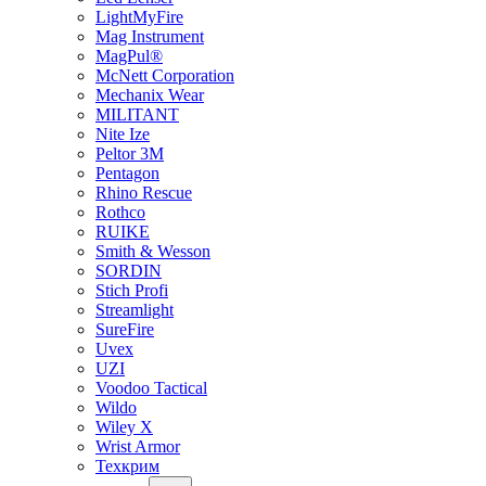
LightMyFire
Mag Instrument
MagPul®
McNett Corporation
Mechanix Wear
MILITANT
Nite Ize
Peltor 3M
Pentagon
Rhino Rescue
Rothco
RUIKE
Smith & Wesson
SORDIN
Stich Profi
Streamlight
SureFire
Uvex
UZI
Voodoo Tactical
Wildo
Wiley X
Wrist Armor
Техкрим