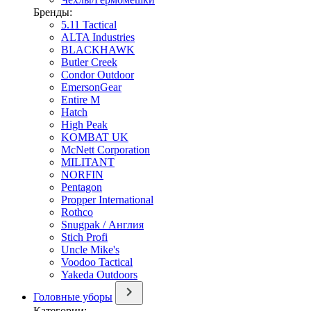
Бренды:
5.11 Tactical
ALTA Industries
BLACKHAWK
Butler Creek
Condor Outdoor
EmersonGear
Entire M
Hatch
High Peak
KOMBAT UK
McNett Corporation
MILITANT
NORFIN
Pentagon
Propper International
Rothco
Snugpak / Англия
Stich Profi
Uncle Mike's
Voodoo Tactical
Yakeda Outdoors
Головные уборы
Категории: