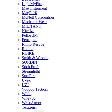
LightMyFire
Mag Instrument
MagPul®
McNett Corporation
Mechanix Wear
MILITANT
Nite Ize
Peltor 3M
Pentagon
Rhino Rescue
Rothco
RUIKE
Smith & Wesson
SORDIN
Stich Profi
Streamlight
SureFire
Uvex
UZI
Voodoo Tactical
Wildo
Wiley X
Wrist Armor
Техкрим