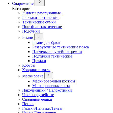
Снаряжение
Категории:
Жилеты разгрузочные
Рюкзаки тактические
Тактические сумки
Портфели тактические
Подсумки
Ремни
Ремни для брюк
Разгрузочные тактические пояса
Плечевые оружейные ремни
Подтяжки тактические
Пряжки
Кобуры
Коврики и маты
Маскировка
Маскировочный костюм
Маскировочная лента
Наколенники / Налокотники
Чехлы оружейные
Спальные мешки
Пончо
Гамаки/Палатки/Тенты
Чехлы/Гермомешки