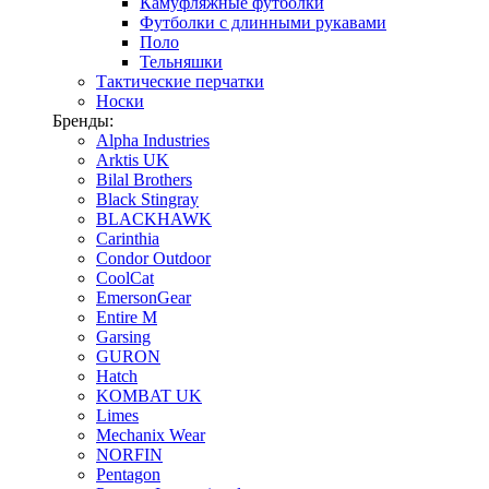
Камуфляжные футболки
Футболки с длинными рукавами
Поло
Тельняшки
Тактические перчатки
Носки
Бренды:
Alpha Industries
Arktis UK
Bilal Brothers
Black Stingray
BLACKHAWK
Carinthia
Condor Outdoor
CoolCat
EmersonGear
Entire M
Garsing
GURON
Hatch
KOMBAT UK
Limes
Mechanix Wear
NORFIN
Pentagon