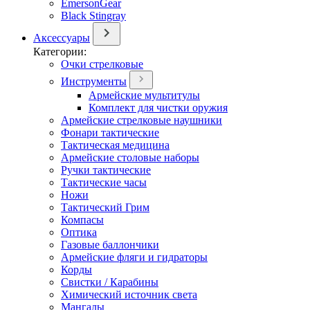
EmersonGear
Black Stingray
Аксессуары
Категории:
Очки стрелковые
Инструменты
Армейские мультитулы
Комплект для чистки оружия
Армейские стрелковые наушники
Фонари тактические
Тактическая медицина
Армейские столовые наборы
Ручки тактические
Тактические часы
Ножи
Тактический Грим
Компасы
Оптика
Газовые баллончики
Армейские фляги и гидраторы
Корды
Свистки / Карабины
Химический источник света
Мангалы