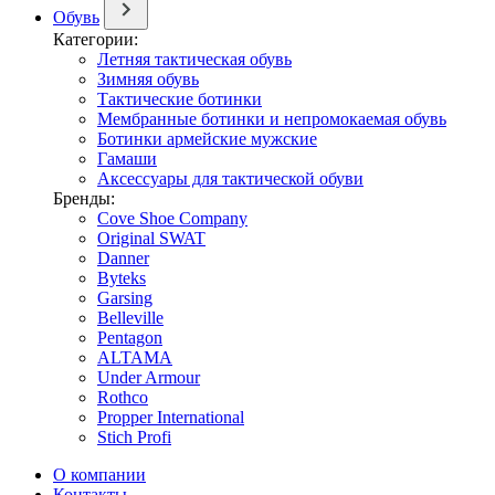
Обувь
Категории:
Летняя тактическая обувь
Зимняя обувь
Тактические ботинки
Мембранные ботинки и непромокаемая обувь
Ботинки армейские мужские
Гамаши
Аксессуары для тактической обуви
Бренды:
Cove Shoe Company
Original SWAT
Danner
Byteks
Garsing
Belleville
Pentagon
ALTAMA
Under Armour
Rothco
Propper International
Stich Profi
О компании
Контакты