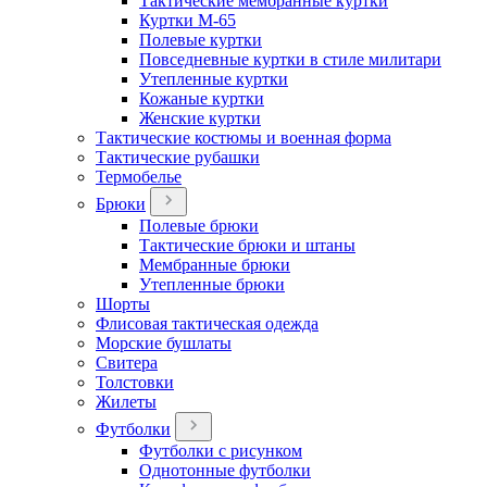
Тактические мембранные куртки
Куртки М-65
Полевые куртки
Повседневные куртки в стиле милитари
Утепленные куртки
Кожаные куртки
Женские куртки
Тактические костюмы и военная форма
Тактические рубашки
Термобелье
Брюки
Полевые брюки
Тактические брюки и штаны
Мембранные брюки
Утепленные брюки
Шорты
Флисовая тактическая одежда
Морские бушлаты
Свитера
Толстовки
Жилеты
Футболки
Футболки с рисунком
Однотонные футболки