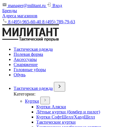
manager@militant.ru
Вход
Бренды
Адреса магазинов
8 (495) 965-60-40
8 (495) 789-79-63
Тактическая одежда
Полевая форма
Аксессуары
Снаряжение
Головные уборы
Обувь
Тактическая одежда
Категории:
Куртки
Куртки Аляски
Лётные куртки (бомбер и пилот)
Куртки СофтШелл/ХардШелл
Тактические куртки