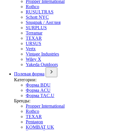
Propper International
Rothco
RUSULTRAS
Schott NYC
Snugpak / Англия
SURPLUS
Terramar
TEXAR
URSUS
Vertx
Vintage Industries
Wiley X
Yakeda Outdoors
Полевая форма
Категории:
Форма BDU
Форма ACU
Форма TAC.U
Бренды:
Propper International
Rothco
TEXAR
Pentagon
KOMBAT UK