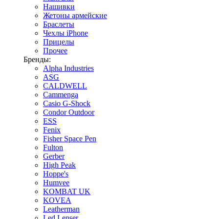
Нашивки
Жетоны армейские
Браслеты
Чехлы iPhone
Прицелы
Прочее
Бренды:
Alpha Industries
ASG
CALDWELL
Cammenga
Casio G-Shock
Condor Outdoor
ESS
Fenix
Fisher Space Pen
Fulton
Gerber
High Peak
Hoppe's
Humvee
KOMBAT UK
KOVEA
Leatherman
Led Lenser