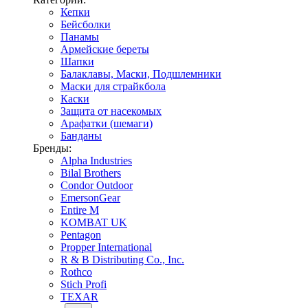
Кепки
Бейсболки
Панамы
Армейские береты
Шапки
Балаклавы, Маски, Подшлемники
Маски для страйкбола
Каски
Защита от насекомых
Арафатки (шемаги)
Банданы
Бренды:
Alpha Industries
Bilal Brothers
Condor Outdoor
EmersonGear
Entire M
KOMBAT UK
Pentagon
Propper International
R & B Distributing Co., Inc.
Rothco
Stich Profi
TEXAR